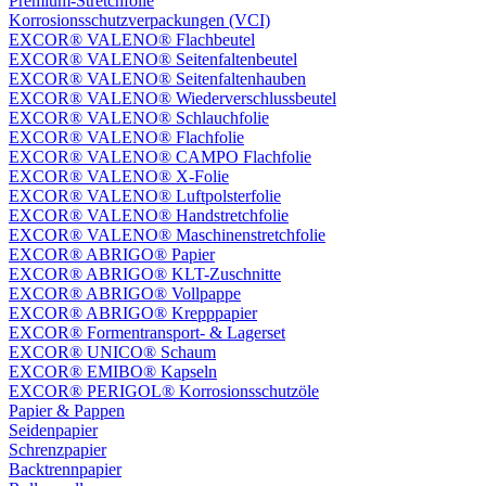
Premium-Stretchfolie
Korrosionsschutzverpackungen (VCI)
EXCOR® VALENO® Flachbeutel
EXCOR® VALENO® Seitenfaltenbeutel
EXCOR® VALENO® Seitenfaltenhauben
EXCOR® VALENO® Wiederverschlussbeutel
EXCOR® VALENO® Schlauchfolie
EXCOR® VALENO® Flachfolie
EXCOR® VALENO® CAMPO Flachfolie
EXCOR® VALENO® X-Folie
EXCOR® VALENO® Luftpolsterfolie
EXCOR® VALENO® Handstretchfolie
EXCOR® VALENO® Maschinenstretchfolie
EXCOR® ABRIGO® Papier
EXCOR® ABRIGO® KLT-Zuschnitte
EXCOR® ABRIGO® Vollpappe
EXCOR® ABRIGO® Krepppapier
EXCOR® Formentransport- & Lagerset
EXCOR® UNICO® Schaum
EXCOR® EMIBO® Kapseln
EXCOR® PERIGOL® Korrosionsschutzöle
Papier & Pappen
Seidenpapier
Schrenzpapier
Backtrennpapier