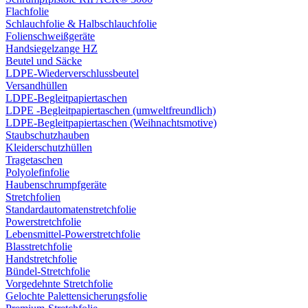
Flachfolie
Schlauchfolie & Halbschlauchfolie
Folienschweißgeräte
Handsiegelzange HZ
Beutel und Säcke
LDPE-Wiederverschlussbeutel
Versandhüllen
LDPE-Begleitpapiertaschen
LDPE -Begleitpapiertaschen (umweltfreundlich)
LDPE-Begleitpapiertaschen (Weihnachtsmotive)
Staubschutzhauben
Kleiderschutzhüllen
Tragetaschen
Polyolefinfolie
Haubenschrumpfgeräte
Stretchfolien
Standardautomatenstretchfolie
Powerstretchfolie
Lebensmittel-Powerstretchfolie
Blasstretchfolie
Handstretchfolie
Bündel-Stretchfolie
Vorgedehnte Stretchfolie
Gelochte Palettensicherungsfolie