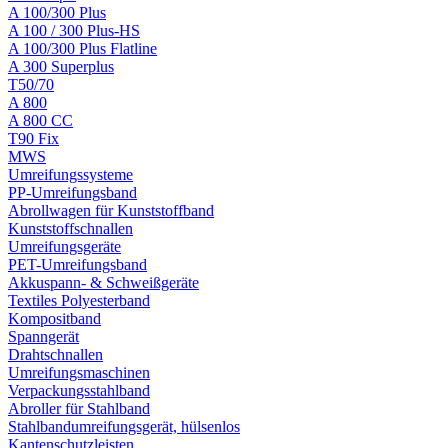
A 100/300 Plus
A 100 / 300 Plus-HS
A 100/300 Plus Flatline
A 300 Superplus
T50/70
A 800
A 800 CC
T90 Fix
MWS
Umreifungssysteme
PP-Umreifungsband
Abrollwagen für Kunststoffband
Kunststoffschnallen
Umreifungsgeräte
PET-Umreifungsband
Akkuspann- & Schweißgeräte
Textiles Polyesterband
Kompositband
Spanngerät
Drahtschnallen
Umreifungsmaschinen
Verpackungsstahlband
Abroller für Stahlband
Stahlbandumreifungsgerät, hülsenlos
Kantenschutzleisten