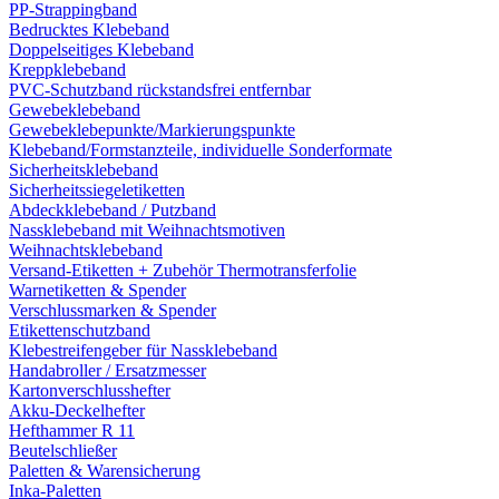
PP-Strappingband
Bedrucktes Klebeband
Doppelseitiges Klebeband
Kreppklebeband
PVC-Schutzband rückstandsfrei entfernbar
Gewebeklebeband
Gewebeklebepunkte/Markierungspunkte
Klebeband/Formstanzteile, individuelle Sonderformate
Sicherheitsklebeband
Sicherheitssiegeletiketten
Abdeckklebeband / Putzband
Nassklebeband mit Weihnachtsmotiven
Weihnachtsklebeband
Versand-Etiketten + Zubehör Thermotransferfolie
Warnetiketten & Spender
Verschlussmarken & Spender
Etikettenschutzband
Klebestreifengeber für Nassklebeband
Handabroller / Ersatzmesser
Kartonverschlusshefter
Akku-Deckelhefter
Hefthammer R 11
Beutelschließer
Paletten & Warensicherung
Inka-Paletten