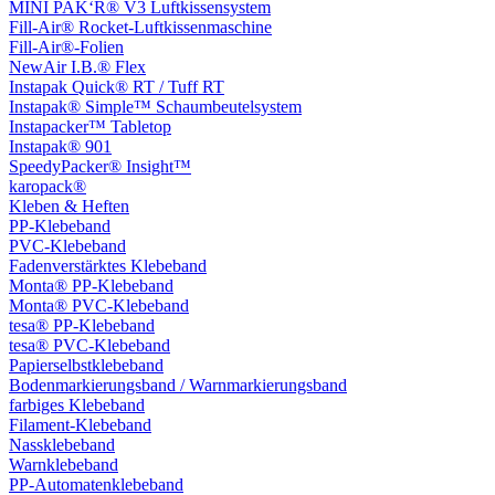
MINI PAK‘R® V3 Luftkissensystem
Fill-Air® Rocket-Luftkissenmaschine
Fill-Air®-Folien
NewAir I.B.® Flex
Instapak Quick® RT / Tuff RT
Instapak® Simple™ Schaumbeutelsystem
Instapacker™ Tabletop
Instapak® 901
SpeedyPacker® Insight™
karopack®
Kleben & Heften
PP-Klebeband
PVC-Klebeband
Fadenverstärktes Klebeband
Monta® PP-Klebeband
Monta® PVC-Klebeband
tesa® PP-Klebeband
tesa® PVC-Klebeband
Papierselbstklebeband
Bodenmarkierungsband / Warnmarkierungsband
farbiges Klebeband
Filament-Klebeband
Nassklebeband
Warnklebeband
PP-Automatenklebeband