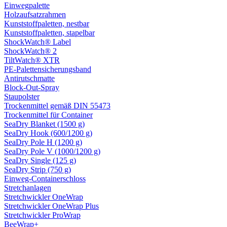
Einwegpalette
Holzaufsatzrahmen
Kunststoffpaletten, nestbar
Kunststoffpaletten, stapelbar
ShockWatch® Label
ShockWatch® 2
TiltWatch® XTR
PE-Palettensicherungsband
Antirutschmatte
Block-Out-Spray
Staupolster
Trockenmittel gemäß DIN 55473
Trockenmittel für Container
SeaDry Blanket (1500 g)
SeaDry Hook (600/1200 g)
SeaDry Pole H (1200 g)
SeaDry Pole V (1000/1200 g)
SeaDry Single (125 g)
SeaDry Strip (750 g)
Einweg-Containerschloss
Stretchanlagen
Stretchwickler OneWrap
Stretchwickler OneWrap Plus
Stretchwickler ProWrap
BeeWrap+