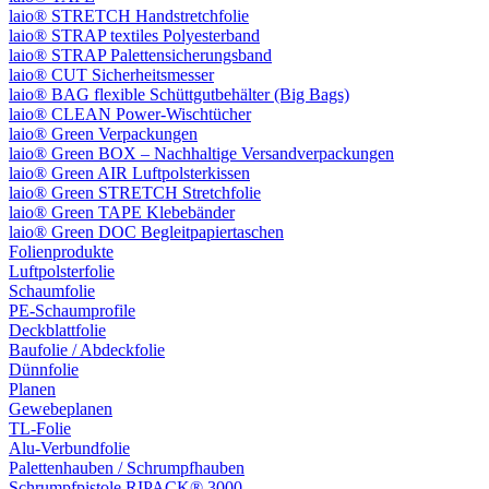
laio® STRETCH Handstretchfolie
laio® STRAP textiles Polyesterband
laio® STRAP Palettensicherungsband
laio® CUT Sicherheitsmesser
laio® BAG flexible Schüttgutbehälter (Big Bags)
laio® CLEAN Power-Wischtücher
laio® Green Verpackungen
laio® Green BOX – Nachhaltige Versandverpackungen
laio® Green AIR Luftpolsterkissen
laio® Green STRETCH Stretchfolie
laio® Green TAPE Klebebänder
laio® Green DOC Begleitpapiertaschen
Folienprodukte
Luftpolsterfolie
Schaumfolie
PE-Schaumprofile
Deckblattfolie
Baufolie / Abdeckfolie
Dünnfolie
Planen
Gewebeplanen
TL-Folie
Alu-Verbundfolie
Palettenhauben / Schrumpfhauben
Schrumpfpistole RIPACK® 3000