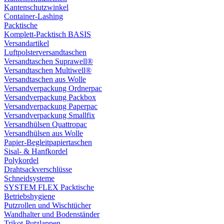
Kantenschutzwinkel
Container-Lashing
Packtische
Komplett-Packtisch BASIS
Versandartikel
Luftpolsterversandtaschen
Versandtaschen Suprawell®
Versandtaschen Multiwell®
Versandtaschen aus Wolle
Versandverpackung Ordnerpac
Versandverpackung Packbox
Versandverpackung Paperpac
Versandverpackung Smallfix
Versandhülsen Quattropac
Versandhülsen aus Wolle
Papier-Begleitpapiertaschen
Sisal- & Hanfkordel
Polykordel
Drahtsackverschlüsse
Schneidsysteme
SYSTEM FLEX Packtische
Betriebshygiene
Putzrollen und Wischtücher
Wandhalter und Bodenständer
Trikot-Putzlappen