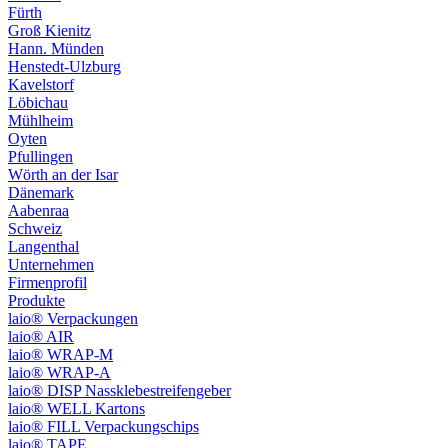
Fürth
Groß Kienitz
Hann. Münden
Henstedt-Ulzburg
Kavelstorf
Löbichau
Mühlheim
Oyten
Pfullingen
Wörth an der Isar
Dänemark
Aabenraa
Schweiz
Langenthal
Unternehmen
Firmenprofil
Produkte
laio® Verpackungen
laio® AIR
laio® WRAP-M
laio® WRAP-A
laio® DISP Nassklebestreifengeber
laio® WELL Kartons
laio® FILL Verpackungschips
laio® TAPE