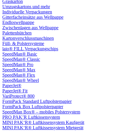
Graskarton
Umzugskartons und mehr
Individuelle Verpackungen
Gitterfacheinsätze aus Wellpappe
Endloswellpappe
Zwischenlagen aus Wellpappe
Palettenhütchen
Kartonverschlussmaschinen
Füll- & Polstersysteme
laio® FILL Verpackungschips
SpeedMan® Basic
SpeedMan® Classic
SpeedMan® Pro
SpeedMan® Max
SpeedMan® Flex
SpeedMan® Wheel
PaperJet®
PaperJet® Fit
VariProtect® 800
FormPack Standard Luftpolsterpapier
FormPack Box Luftpolsterpapier
SpeedMan Box® – mobiles Polstersystem
PRO PAK’R Luftkissensystem
MINI PAK‘R® Luftkissensystem Kaufgerät
MINI PAK‘R® Luftkissensystem Mietgerät