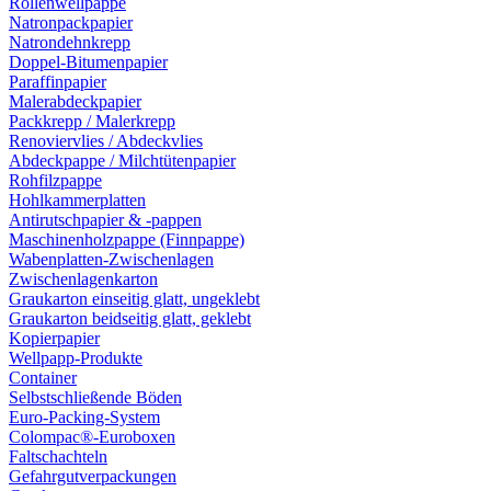
Rollenwellpappe
Natronpackpapier
Natrondehnkrepp
Doppel-Bitumenpapier
Paraffinpapier
Malerabdeckpapier
Packkrepp / Malerkrepp
Renoviervlies / Abdeckvlies
Abdeckpappe / Milchtütenpapier
Rohfilzpappe
Hohlkammerplatten
Antirutschpapier & -pappen
Maschinenholzpappe (Finnpappe)
Wabenplatten-Zwischenlagen
Zwischenlagenkarton
Graukarton einseitig glatt, ungeklebt
Graukarton beidseitig glatt, geklebt
Kopierpapier
Wellpapp-Produkte
Container
Selbstschließende Böden
Euro-Packing-System
Colompac®-Euroboxen
Faltschachteln
Gefahrgutverpackungen