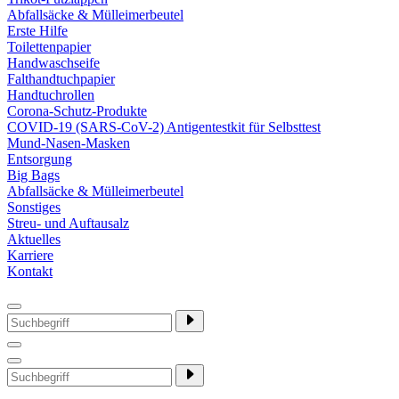
Abfallsäcke & Mülleimerbeutel
Erste Hilfe
Toilettenpapier
Handwaschseife
Falthandtuchpapier
Handtuchrollen
Corona-Schutz-Produkte
COVID-19 (SARS-CoV-2) Antigentestkit für Selbsttest
Mund-Nasen-Masken
Entsorgung
Big Bags
Abfallsäcke & Mülleimerbeutel
Sonstiges
Streu- und Auftausalz
Aktuelles
Karriere
Kontakt