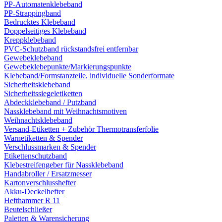
PP-Automatenklebeband
PP-Strappingband
Bedrucktes Klebeband
Doppelseitiges Klebeband
Kreppklebeband
PVC-Schutzband rückstandsfrei entfernbar
Gewebeklebeband
Gewebeklebepunkte/Markierungspunkte
Klebeband/Formstanzteile, individuelle Sonderformate
Sicherheitsklebeband
Sicherheitssiegeletiketten
Abdeckklebeband / Putzband
Nassklebeband mit Weihnachtsmotiven
Weihnachtsklebeband
Versand-Etiketten + Zubehör Thermotransferfolie
Warnetiketten & Spender
Verschlussmarken & Spender
Etikettenschutzband
Klebestreifengeber für Nassklebeband
Handabroller / Ersatzmesser
Kartonverschlusshefter
Akku-Deckelhefter
Hefthammer R 11
Beutelschließer
Paletten & Warensicherung