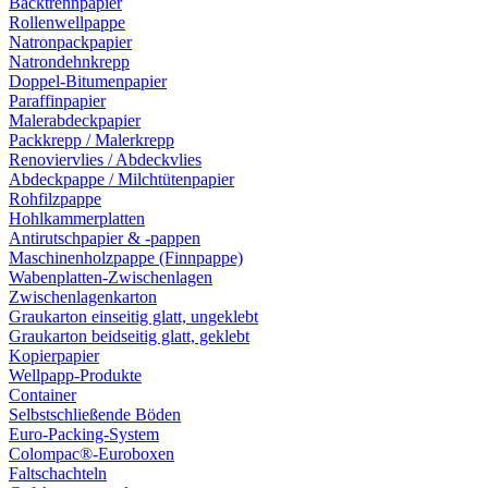
Backtrennpapier
Rollenwellpappe
Natronpackpapier
Natrondehnkrepp
Doppel-Bitumenpapier
Paraffinpapier
Malerabdeckpapier
Packkrepp / Malerkrepp
Renoviervlies / Abdeckvlies
Abdeckpappe / Milchtütenpapier
Rohfilzpappe
Hohlkammerplatten
Antirutschpapier & -pappen
Maschinenholzpappe (Finnpappe)
Wabenplatten-Zwischenlagen
Zwischenlagenkarton
Graukarton einseitig glatt, ungeklebt
Graukarton beidseitig glatt, geklebt
Kopierpapier
Wellpapp-Produkte
Container
Selbstschließende Böden
Euro-Packing-System
Colompac®-Euroboxen
Faltschachteln