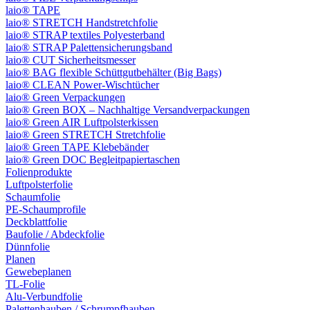
laio® TAPE
laio® STRETCH Handstretchfolie
laio® STRAP textiles Polyesterband
laio® STRAP Palettensicherungsband
laio® CUT Sicherheitsmesser
laio® BAG flexible Schüttgutbehälter (Big Bags)
laio® CLEAN Power-Wischtücher
laio® Green Verpackungen
laio® Green BOX – Nachhaltige Versandverpackungen
laio® Green AIR Luftpolsterkissen
laio® Green STRETCH Stretchfolie
laio® Green TAPE Klebebänder
laio® Green DOC Begleitpapiertaschen
Folienprodukte
Luftpolsterfolie
Schaumfolie
PE-Schaumprofile
Deckblattfolie
Baufolie / Abdeckfolie
Dünnfolie
Planen
Gewebeplanen
TL-Folie
Alu-Verbundfolie
Palettenhauben / Schrumpfhauben