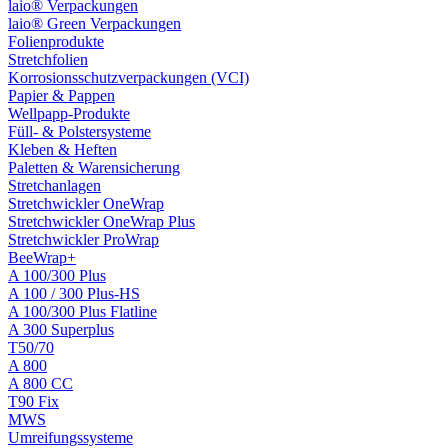
laio® Verpackungen
laio® Green Verpackungen
Folienprodukte
Stretchfolien
Korrosionsschutzverpackungen (VCI)
Papier & Pappen
Wellpapp-Produkte
Füll- & Polstersysteme
Kleben & Heften
Paletten & Warensicherung
Stretchanlagen
Stretchwickler OneWrap
Stretchwickler OneWrap Plus
Stretchwickler ProWrap
BeeWrap+
A 100/300 Plus
A 100 / 300 Plus-HS
A 100/300 Plus Flatline
A 300 Superplus
T50/70
A 800
A 800 CC
T90 Fix
MWS
Umreifungssysteme