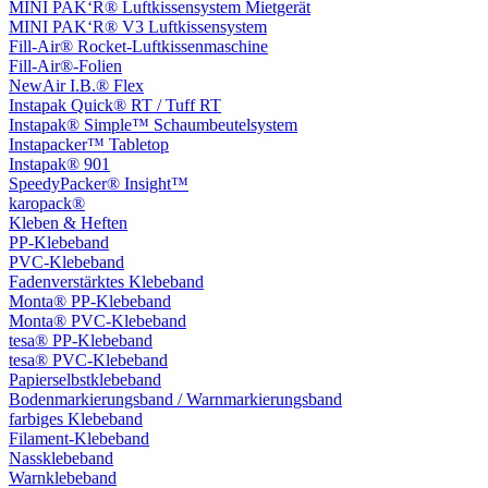
MINI PAK‘R® Luftkissensystem Mietgerät
MINI PAK‘R® V3 Luftkissensystem
Fill-Air® Rocket-Luftkissenmaschine
Fill-Air®-Folien
NewAir I.B.® Flex
Instapak Quick® RT / Tuff RT
Instapak® Simple™ Schaumbeutelsystem
Instapacker™ Tabletop
Instapak® 901
SpeedyPacker® Insight™
karopack®
Kleben & Heften
PP-Klebeband
PVC-Klebeband
Fadenverstärktes Klebeband
Monta® PP-Klebeband
Monta® PVC-Klebeband
tesa® PP-Klebeband
tesa® PVC-Klebeband
Papierselbstklebeband
Bodenmarkierungsband / Warnmarkierungsband
farbiges Klebeband
Filament-Klebeband
Nassklebeband
Warnklebeband