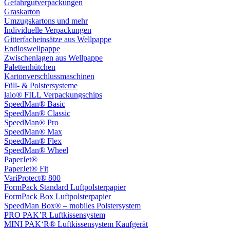
Gefahrgutverpackungen
Graskarton
Umzugskartons und mehr
Individuelle Verpackungen
Gitterfacheinsätze aus Wellpappe
Endloswellpappe
Zwischenlagen aus Wellpappe
Palettenhütchen
Kartonverschlussmaschinen
Füll- & Polstersysteme
laio® FILL Verpackungschips
SpeedMan® Basic
SpeedMan® Classic
SpeedMan® Pro
SpeedMan® Max
SpeedMan® Flex
SpeedMan® Wheel
PaperJet®
PaperJet® Fit
VariProtect® 800
FormPack Standard Luftpolsterpapier
FormPack Box Luftpolsterpapier
SpeedMan Box® – mobiles Polstersystem
PRO PAK’R Luftkissensystem
MINI PAK‘R® Luftkissensystem Kaufgerät