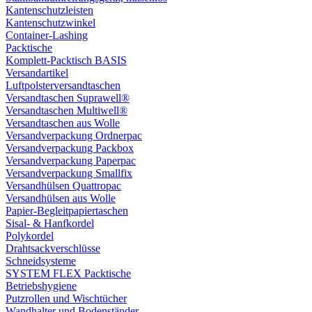
Kantenschutzleisten
Kantenschutzwinkel
Container-Lashing
Packtische
Komplett-Packtisch BASIS
Versandartikel
Luftpolsterversandtaschen
Versandtaschen Suprawell®
Versandtaschen Multiwell®
Versandtaschen aus Wolle
Versandverpackung Ordnerpac
Versandverpackung Packbox
Versandverpackung Paperpac
Versandverpackung Smallfix
Versandhülsen Quattropac
Versandhülsen aus Wolle
Papier-Begleitpapiertaschen
Sisal- & Hanfkordel
Polykordel
Drahtsackverschlüsse
Schneidsysteme
SYSTEM FLEX Packtische
Betriebshygiene
Putzrollen und Wischtücher
Wandhalter und Bodenständer