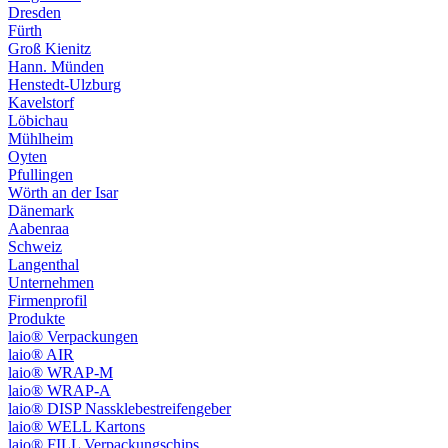
Dresden
Fürth
Groß Kienitz
Hann. Münden
Henstedt-Ulzburg
Kavelstorf
Löbichau
Mühlheim
Oyten
Pfullingen
Wörth an der Isar
Dänemark
Aabenraa
Schweiz
Langenthal
Unternehmen
Firmenprofil
Produkte
laio® Verpackungen
laio® AIR
laio® WRAP-M
laio® WRAP-A
laio® DISP Nassklebestreifengeber
laio® WELL Kartons
laio® FILL Verpackungschips