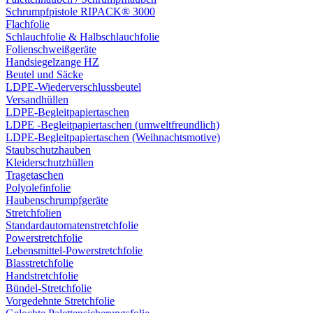
Schrumpfpistole RIPACK® 3000
Flachfolie
Schlauchfolie & Halbschlauchfolie
Folienschweißgeräte
Handsiegelzange HZ
Beutel und Säcke
LDPE-Wiederverschlussbeutel
Versandhüllen
LDPE-Begleitpapiertaschen
LDPE -Begleitpapiertaschen (umweltfreundlich)
LDPE-Begleitpapiertaschen (Weihnachtsmotive)
Staubschutzhauben
Kleiderschutzhüllen
Tragetaschen
Polyolefinfolie
Haubenschrumpfgeräte
Stretchfolien
Standardautomatenstretchfolie
Powerstretchfolie
Lebensmittel-Powerstretchfolie
Blasstretchfolie
Handstretchfolie
Bündel-Stretchfolie
Vorgedehnte Stretchfolie