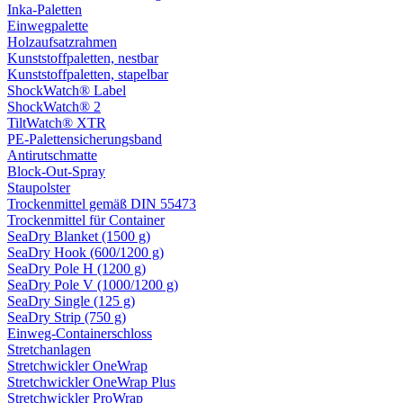
Inka-Paletten
Einwegpalette
Holzaufsatzrahmen
Kunststoffpaletten, nestbar
Kunststoffpaletten, stapelbar
ShockWatch® Label
ShockWatch® 2
TiltWatch® XTR
PE-Palettensicherungsband
Antirutschmatte
Block-Out-Spray
Staupolster
Trockenmittel gemäß DIN 55473
Trockenmittel für Container
SeaDry Blanket (1500 g)
SeaDry Hook (600/1200 g)
SeaDry Pole H (1200 g)
SeaDry Pole V (1000/1200 g)
SeaDry Single (125 g)
SeaDry Strip (750 g)
Einweg-Containerschloss
Stretchanlagen
Stretchwickler OneWrap
Stretchwickler OneWrap Plus
Stretchwickler ProWrap