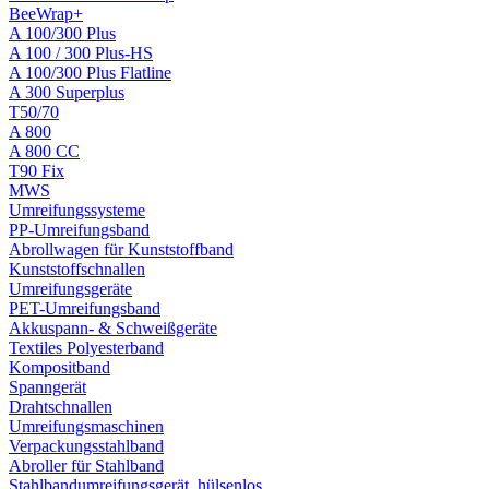
BeeWrap+
A 100/300 Plus
A 100 / 300 Plus-HS
A 100/300 Plus Flatline
A 300 Superplus
T50/70
A 800
A 800 CC
T90 Fix
MWS
Umreifungssysteme
PP-Umreifungsband
Abrollwagen für Kunststoffband
Kunststoffschnallen
Umreifungsgeräte
PET-Umreifungsband
Akkuspann- & Schweißgeräte
Textiles Polyesterband
Kompositband
Spanngerät
Drahtschnallen
Umreifungsmaschinen
Verpackungsstahlband
Abroller für Stahlband
Stahlbandumreifungsgerät, hülsenlos