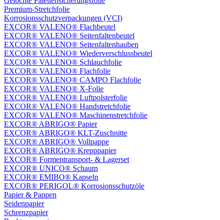
Gelochte Palettensicherungsfolie
Premium-Stretchfolie
Korrosionsschutzverpackungen (VCI)
EXCOR® VALENO® Flachbeutel
EXCOR® VALENO® Seitenfaltenbeutel
EXCOR® VALENO® Seitenfaltenhauben
EXCOR® VALENO® Wiederverschlussbeutel
EXCOR® VALENO® Schlauchfolie
EXCOR® VALENO® Flachfolie
EXCOR® VALENO® CAMPO Flachfolie
EXCOR® VALENO® X-Folie
EXCOR® VALENO® Luftpolsterfolie
EXCOR® VALENO® Handstretchfolie
EXCOR® VALENO® Maschinenstretchfolie
EXCOR® ABRIGO® Papier
EXCOR® ABRIGO® KLT-Zuschnitte
EXCOR® ABRIGO® Vollpappe
EXCOR® ABRIGO® Krepppapier
EXCOR® Formentransport- & Lagerset
EXCOR® UNICO® Schaum
EXCOR® EMIBO® Kapseln
EXCOR® PERIGOL® Korrosionsschutzöle
Papier & Pappen
Seidenpapier
Schrenzpapier