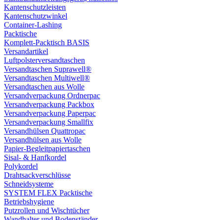
Kantenschutzleisten
Kantenschutzwinkel
Container-Lashing
Packtische
Komplett-Packtisch BASIS
Versandartikel
Luftpolsterversandtaschen
Versandtaschen Suprawell®
Versandtaschen Multiwell®
Versandtaschen aus Wolle
Versandverpackung Ordnerpac
Versandverpackung Packbox
Versandverpackung Paperpac
Versandverpackung Smallfix
Versandhülsen Quattropac
Versandhülsen aus Wolle
Papier-Begleitpapiertaschen
Sisal- & Hanfkordel
Polykordel
Drahtsackverschlüsse
Schneidsysteme
SYSTEM FLEX Packtische
Betriebshygiene
Putzrollen und Wischtücher
Wandhalter und Bodenständer