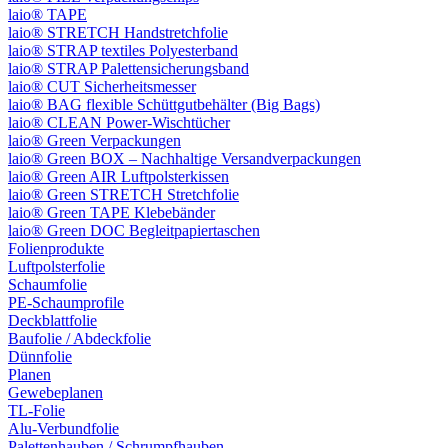
laio® TAPE
laio® STRETCH Handstretchfolie
laio® STRAP textiles Polyesterband
laio® STRAP Palettensicherungsband
laio® CUT Sicherheitsmesser
laio® BAG flexible Schüttgutbehälter (Big Bags)
laio® CLEAN Power-Wischtücher
laio® Green Verpackungen
laio® Green BOX – Nachhaltige Versandverpackungen
laio® Green AIR Luftpolsterkissen
laio® Green STRETCH Stretchfolie
laio® Green TAPE Klebebänder
laio® Green DOC Begleitpapiertaschen
Folienprodukte
Luftpolsterfolie
Schaumfolie
PE-Schaumprofile
Deckblattfolie
Baufolie / Abdeckfolie
Dünnfolie
Planen
Gewebeplanen
TL-Folie
Alu-Verbundfolie
Palettenhauben / Schrumpfhauben