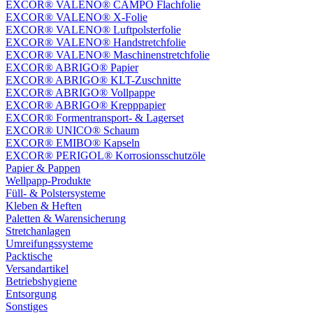
EXCOR® VALENO® CAMPO Flachfolie
EXCOR® VALENO® X-Folie
EXCOR® VALENO® Luftpolsterfolie
EXCOR® VALENO® Handstretchfolie
EXCOR® VALENO® Maschinenstretchfolie
EXCOR® ABRIGO® Papier
EXCOR® ABRIGO® KLT-Zuschnitte
EXCOR® ABRIGO® Vollpappe
EXCOR® ABRIGO® Krepppapier
EXCOR® Formentransport- & Lagerset
EXCOR® UNICO® Schaum
EXCOR® EMIBO® Kapseln
EXCOR® PERIGOL® Korrosionsschutzöle
Papier & Pappen
Wellpapp-Produkte
Füll- & Polstersysteme
Kleben & Heften
Paletten & Warensicherung
Stretchanlagen
Umreifungssysteme
Packtische
Versandartikel
Betriebshygiene
Entsorgung
Sonstiges