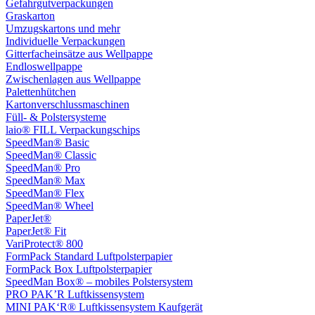
Gefahrgutverpackungen
Graskarton
Umzugskartons und mehr
Individuelle Verpackungen
Gitterfacheinsätze aus Wellpappe
Endloswellpappe
Zwischenlagen aus Wellpappe
Palettenhütchen
Kartonverschlussmaschinen
Füll- & Polstersysteme
laio® FILL Verpackungschips
SpeedMan® Basic
SpeedMan® Classic
SpeedMan® Pro
SpeedMan® Max
SpeedMan® Flex
SpeedMan® Wheel
PaperJet®
PaperJet® Fit
VariProtect® 800
FormPack Standard Luftpolsterpapier
FormPack Box Luftpolsterpapier
SpeedMan Box® – mobiles Polstersystem
PRO PAK’R Luftkissensystem
MINI PAK‘R® Luftkissensystem Kaufgerät