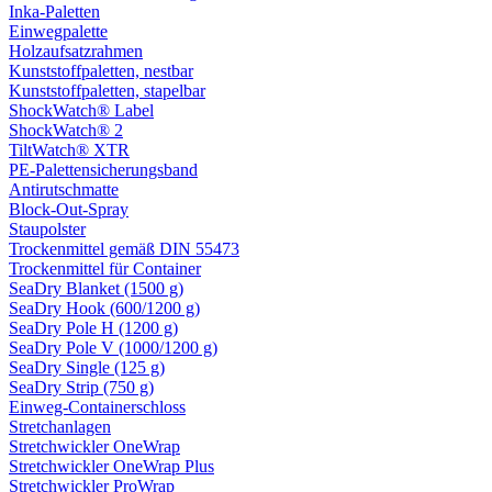
Inka-Paletten
Einwegpalette
Holzaufsatzrahmen
Kunststoffpaletten, nestbar
Kunststoffpaletten, stapelbar
ShockWatch® Label
ShockWatch® 2
TiltWatch® XTR
PE-Palettensicherungsband
Antirutschmatte
Block-Out-Spray
Staupolster
Trockenmittel gemäß DIN 55473
Trockenmittel für Container
SeaDry Blanket (1500 g)
SeaDry Hook (600/1200 g)
SeaDry Pole H (1200 g)
SeaDry Pole V (1000/1200 g)
SeaDry Single (125 g)
SeaDry Strip (750 g)
Einweg-Containerschloss
Stretchanlagen
Stretchwickler OneWrap
Stretchwickler OneWrap Plus
Stretchwickler ProWrap