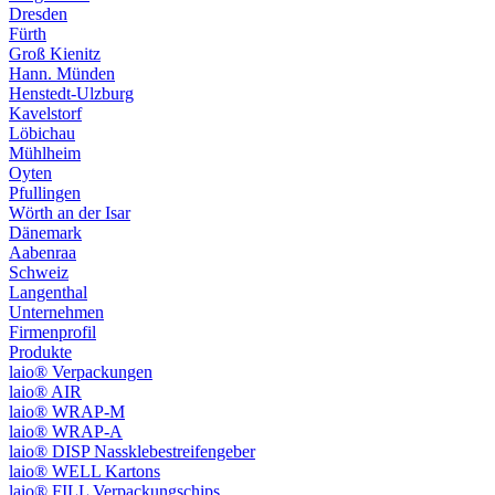
Dresden
Fürth
Groß Kienitz
Hann. Münden
Henstedt-Ulzburg
Kavelstorf
Löbichau
Mühlheim
Oyten
Pfullingen
Wörth an der Isar
Dänemark
Aabenraa
Schweiz
Langenthal
Unternehmen
Firmenprofil
Produkte
laio® Verpackungen
laio® AIR
laio® WRAP-M
laio® WRAP-A
laio® DISP Nassklebestreifengeber
laio® WELL Kartons
laio® FILL Verpackungschips