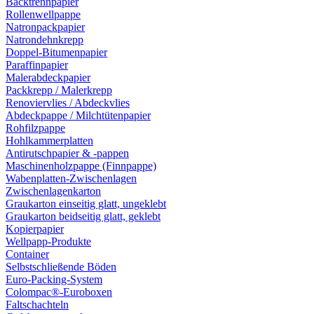
Backtrennpapier
Rollenwellpappe
Natronpackpapier
Natrondehnkrepp
Doppel-Bitumenpapier
Paraffinpapier
Malerabdeckpapier
Packkrepp / Malerkrepp
Renoviervlies / Abdeckvlies
Abdeckpappe / Milchtütenpapier
Rohfilzpappe
Hohlkammerplatten
Antirutschpapier & -pappen
Maschinenholzpappe (Finnpappe)
Wabenplatten-Zwischenlagen
Zwischenlagenkarton
Graukarton einseitig glatt, ungeklebt
Graukarton beidseitig glatt, geklebt
Kopierpapier
Wellpapp-Produkte
Container
Selbstschließende Böden
Euro-Packing-System
Colompac®-Euroboxen
Faltschachteln