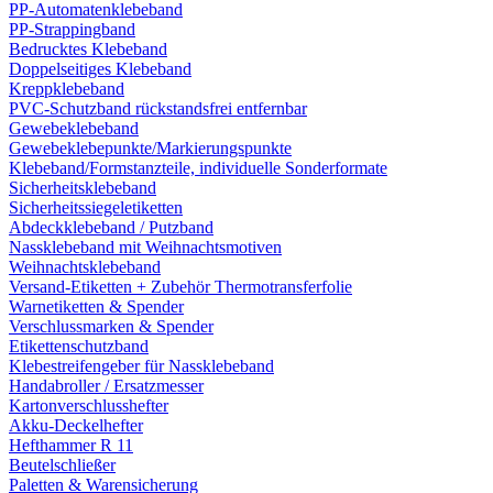
PP-Automatenklebeband
PP-Strappingband
Bedrucktes Klebeband
Doppelseitiges Klebeband
Kreppklebeband
PVC-Schutzband rückstandsfrei entfernbar
Gewebeklebeband
Gewebeklebepunkte/Markierungspunkte
Klebeband/Formstanzteile, individuelle Sonderformate
Sicherheitsklebeband
Sicherheitssiegeletiketten
Abdeckklebeband / Putzband
Nassklebeband mit Weihnachtsmotiven
Weihnachtsklebeband
Versand-Etiketten + Zubehör Thermotransferfolie
Warnetiketten & Spender
Verschlussmarken & Spender
Etikettenschutzband
Klebestreifengeber für Nassklebeband
Handabroller / Ersatzmesser
Kartonverschlusshefter
Akku-Deckelhefter
Hefthammer R 11
Beutelschließer
Paletten & Warensicherung