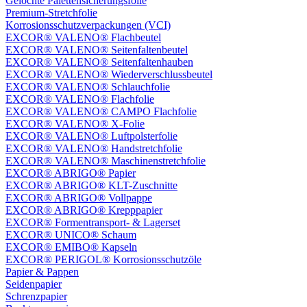
Gelochte Palettensicherungsfolie
Premium-Stretchfolie
Korrosionsschutzverpackungen (VCI)
EXCOR® VALENO® Flachbeutel
EXCOR® VALENO® Seitenfaltenbeutel
EXCOR® VALENO® Seitenfaltenhauben
EXCOR® VALENO® Wiederverschlussbeutel
EXCOR® VALENO® Schlauchfolie
EXCOR® VALENO® Flachfolie
EXCOR® VALENO® CAMPO Flachfolie
EXCOR® VALENO® X-Folie
EXCOR® VALENO® Luftpolsterfolie
EXCOR® VALENO® Handstretchfolie
EXCOR® VALENO® Maschinenstretchfolie
EXCOR® ABRIGO® Papier
EXCOR® ABRIGO® KLT-Zuschnitte
EXCOR® ABRIGO® Vollpappe
EXCOR® ABRIGO® Krepppapier
EXCOR® Formentransport- & Lagerset
EXCOR® UNICO® Schaum
EXCOR® EMIBO® Kapseln
EXCOR® PERIGOL® Korrosionsschutzöle
Papier & Pappen
Seidenpapier
Schrenzpapier