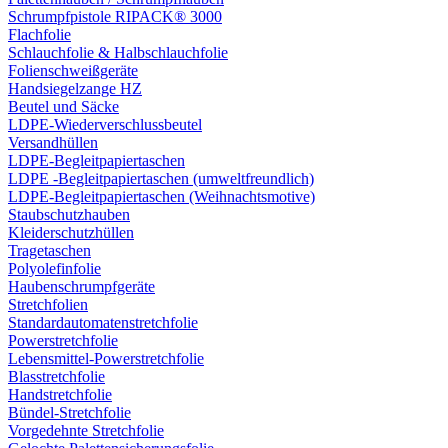
Schrumpfpistole RIPACK® 3000
Flachfolie
Schlauchfolie & Halbschlauchfolie
Folienschweißgeräte
Handsiegelzange HZ
Beutel und Säcke
LDPE-Wiederverschlussbeutel
Versandhüllen
LDPE-Begleitpapiertaschen
LDPE -Begleitpapiertaschen (umweltfreundlich)
LDPE-Begleitpapiertaschen (Weihnachtsmotive)
Staubschutzhauben
Kleiderschutzhüllen
Tragetaschen
Polyolefinfolie
Haubenschrumpfgeräte
Stretchfolien
Standardautomatenstretchfolie
Powerstretchfolie
Lebensmittel-Powerstretchfolie
Blasstretchfolie
Handstretchfolie
Bündel-Stretchfolie
Vorgedehnte Stretchfolie