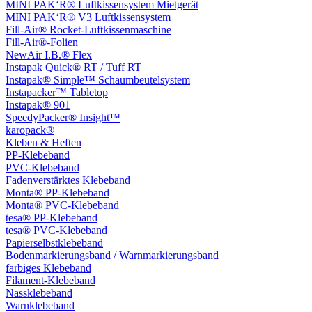
MINI PAK‘R® Luftkissensystem Mietgerät
MINI PAK‘R® V3 Luftkissensystem
Fill-Air® Rocket-Luftkissenmaschine
Fill-Air®-Folien
NewAir I.B.® Flex
Instapak Quick® RT / Tuff RT
Instapak® Simple™ Schaumbeutelsystem
Instapacker™ Tabletop
Instapak® 901
SpeedyPacker® Insight™
karopack®
Kleben & Heften
PP-Klebeband
PVC-Klebeband
Fadenverstärktes Klebeband
Monta® PP-Klebeband
Monta® PVC-Klebeband
tesa® PP-Klebeband
tesa® PVC-Klebeband
Papierselbstklebeband
Bodenmarkierungsband / Warnmarkierungsband
farbiges Klebeband
Filament-Klebeband
Nassklebeband
Warnklebeband