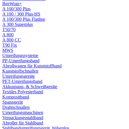
BeeWrap+
A 100/300 Plus
A 100 / 300 Plus-HS
A 100/300 Plus Flatline
A 300 Superplus
T50/70
A 800
A 800 CC
T90 Fix
MWS
Umreifungssysteme
PP-Umreifungsband
Abrollwagen für Kunststoffband
Kunststoffschnallen
Umreifungsgeräte
PET-Umreifungsband
Akkuspann- & Schweißgeräte
Textiles Polyesterband
Kompositband
Spanngerät
Drahtschnallen
Umreifungsmaschinen
Verpackungsstahlband
Abroller für Stahlband
Stahlbandumreifungsgerät, hülsenlos