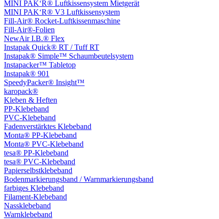
MINI PAK‘R® Luftkissensystem Mietgerät
MINI PAK‘R® V3 Luftkissensystem
Fill-Air® Rocket-Luftkissenmaschine
Fill-Air®-Folien
NewAir I.B.® Flex
Instapak Quick® RT / Tuff RT
Instapak® Simple™ Schaumbeutelsystem
Instapacker™ Tabletop
Instapak® 901
SpeedyPacker® Insight™
karopack®
Kleben & Heften
PP-Klebeband
PVC-Klebeband
Fadenverstärktes Klebeband
Monta® PP-Klebeband
Monta® PVC-Klebeband
tesa® PP-Klebeband
tesa® PVC-Klebeband
Papierselbstklebeband
Bodenmarkierungsband / Warnmarkierungsband
farbiges Klebeband
Filament-Klebeband
Nassklebeband
Warnklebeband