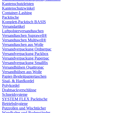
Kantenschutzleisten
Kantenschutzwinkel
Container-Lashing
Packtische
Komplett-Packtisch BASIS
Versandartikel
Luftpolsterversandtaschen
Versandtaschen Suprawell®
Versandtaschen Multiwell®
Versandtaschen aus Wolle
Versandverpackung Ordnerpac
Versandverpackung Packbox
Versandverpackung Paperpac
Versandverpackung Smallfix
Versandhülsen Quattropac
Versandhülsen aus Wolle
Papier-Begleitpapiertaschen
Sisal- & Hanfkordel
Polykordel
Drahtsackverschlüsse
Schneidsysteme
SYSTEM FLEX Packtische
Betriebshygiene
Putzrollen und Wischtücher
Wandhalter und Bodenständer