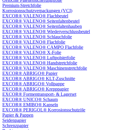
Gelochte Palettensicherungsfolie
Premium-Stretchfolie
Korrosionsschutzverpackungen (VCI)
EXCOR® VALENO® Flachbeutel
EXCOR® VALENO® Seitenfaltenbeutel
EXCOR® VALENO® Seitenfaltenhauben
EXCOR® VALENO® Wiederverschlussbeutel
EXCOR® VALENO® Schlauchfolie
EXCOR® VALENO® Flachfolie
EXCOR® VALENO® CAMPO Flachfolie
EXCOR® VALENO® X-Folie
EXCOR® VALENO® Luftpolsterfolie
EXCOR® VALENO® Handstretchfolie
EXCOR® VALENO® Maschinenstretchfolie
EXCOR® ABRIGO® Papier
EXCOR® ABRIGO® KLT-Zuschnitte
EXCOR® ABRIGO® Vollpappe
EXCOR® ABRIGO® Krepppapier
EXCOR® Formentransport- & Lagerset
EXCOR® UNICO® Schaum
EXCOR® EMIBO® Kapseln
EXCOR® PERIGOL® Korrosionsschutzöle
Papier & Pappen
Seidenpapier
Schrenzpapier