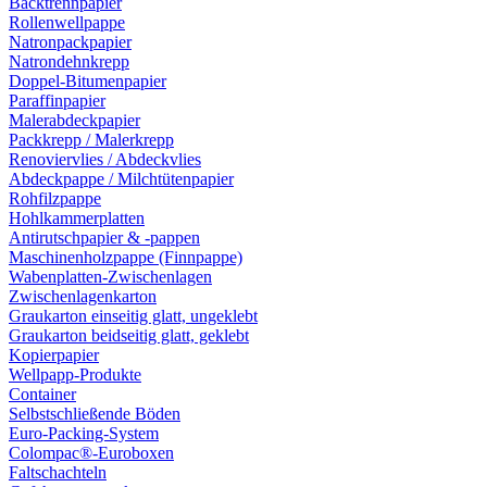
Backtrennpapier
Rollenwellpappe
Natronpackpapier
Natrondehnkrepp
Doppel-Bitumenpapier
Paraffinpapier
Malerabdeckpapier
Packkrepp / Malerkrepp
Renoviervlies / Abdeckvlies
Abdeckpappe / Milchtütenpapier
Rohfilzpappe
Hohlkammerplatten
Antirutschpapier & -pappen
Maschinenholzpappe (Finnpappe)
Wabenplatten-Zwischenlagen
Zwischenlagenkarton
Graukarton einseitig glatt, ungeklebt
Graukarton beidseitig glatt, geklebt
Kopierpapier
Wellpapp-Produkte
Container
Selbstschließende Böden
Euro-Packing-System
Colompac®-Euroboxen
Faltschachteln