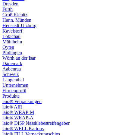
Dresden
Fürth
Groß Kienitz
Hann. Münden
Henstedt-Ulzburg
Kavelstorf
Löbichau
Mühlheim
Oyten
Pfullingen
Wörth an der Isar
Dänemark
Aabenraa
Schweiz
Langenthal
Unternehmen
Firmenprofil
Produkte
laio® Verpackungen
laio® AIR
laio® WRAP-M
laio® WRAP-A
laio® DISP Nassklebestreifengeber
laio® WELL Kartons
laio® FILL Verpackungschips