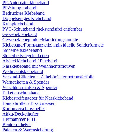
PP-Automatenklebeband
PP-Strappingband
Bedrucktes Klebeband
Doppelseitiges Klebeband
Kreppklebeband
PVC-Schutzband rückstandsfrei entfernbar
Gewebeklebeband
Gewebeklebepunkte/Markierungspunkte
Klebeband/Formstanzteile, individuelle Sonderformate
Sicherheitsklebeband
Sicherheitssiegeletiketten
Abdeckklebeband / Putzband
Nassklebeband mit Weihnachtsmotiven
Weihnachtsklebeband
Versand-Etiketten + Zubehör Thermotransferfolie
Warnetiketten & Spender
Verschlussmarken & Spender
Etikettenschutzband
Klebestreifengeber für Nassklebeband
Handabroller / Ersatzmesser
Kartonverschlusshefter
Akku-Deckelhefter
Hefthammer R 11
Beutelschließer
Paletten & Warensicherung