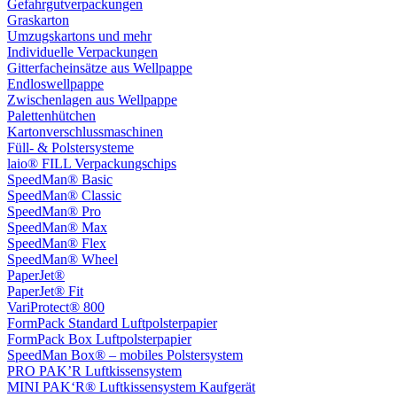
Gefahrgutverpackungen
Graskarton
Umzugskartons und mehr
Individuelle Verpackungen
Gitterfacheinsätze aus Wellpappe
Endloswellpappe
Zwischenlagen aus Wellpappe
Palettenhütchen
Kartonverschlussmaschinen
Füll- & Polstersysteme
laio® FILL Verpackungschips
SpeedMan® Basic
SpeedMan® Classic
SpeedMan® Pro
SpeedMan® Max
SpeedMan® Flex
SpeedMan® Wheel
PaperJet®
PaperJet® Fit
VariProtect® 800
FormPack Standard Luftpolsterpapier
FormPack Box Luftpolsterpapier
SpeedMan Box® – mobiles Polstersystem
PRO PAK’R Luftkissensystem
MINI PAK‘R® Luftkissensystem Kaufgerät