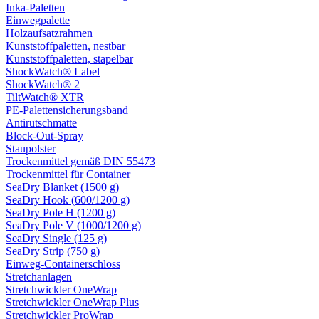
Inka-Paletten
Einwegpalette
Holzaufsatzrahmen
Kunststoffpaletten, nestbar
Kunststoffpaletten, stapelbar
ShockWatch® Label
ShockWatch® 2
TiltWatch® XTR
PE-Palettensicherungsband
Antirutschmatte
Block-Out-Spray
Staupolster
Trockenmittel gemäß DIN 55473
Trockenmittel für Container
SeaDry Blanket (1500 g)
SeaDry Hook (600/1200 g)
SeaDry Pole H (1200 g)
SeaDry Pole V (1000/1200 g)
SeaDry Single (125 g)
SeaDry Strip (750 g)
Einweg-Containerschloss
Stretchanlagen
Stretchwickler OneWrap
Stretchwickler OneWrap Plus
Stretchwickler ProWrap