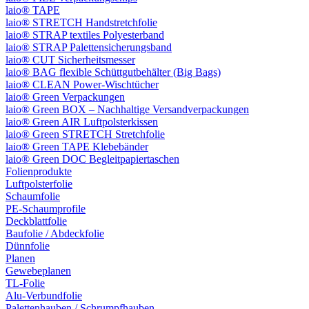
laio® TAPE
laio® STRETCH Handstretchfolie
laio® STRAP textiles Polyesterband
laio® STRAP Palettensicherungsband
laio® CUT Sicherheitsmesser
laio® BAG flexible Schüttgutbehälter (Big Bags)
laio® CLEAN Power-Wischtücher
laio® Green Verpackungen
laio® Green BOX – Nachhaltige Versandverpackungen
laio® Green AIR Luftpolsterkissen
laio® Green STRETCH Stretchfolie
laio® Green TAPE Klebebänder
laio® Green DOC Begleitpapiertaschen
Folienprodukte
Luftpolsterfolie
Schaumfolie
PE-Schaumprofile
Deckblattfolie
Baufolie / Abdeckfolie
Dünnfolie
Planen
Gewebeplanen
TL-Folie
Alu-Verbundfolie
Palettenhauben / Schrumpfhauben