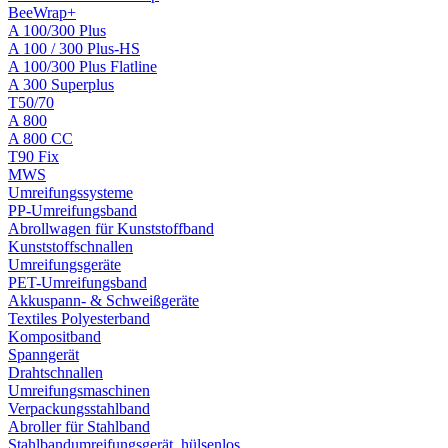
BeeWrap+
A 100/300 Plus
A 100 / 300 Plus-HS
A 100/300 Plus Flatline
A 300 Superplus
T50/70
A 800
A 800 CC
T90 Fix
MWS
Umreifungssysteme
PP-Umreifungsband
Abrollwagen für Kunststoffband
Kunststoffschnallen
Umreifungsgeräte
PET-Umreifungsband
Akkuspann- & Schweißgeräte
Textiles Polyesterband
Kompositband
Spanngerät
Drahtschnallen
Umreifungsmaschinen
Verpackungsstahlband
Abroller für Stahlband
Stahlbandumreifungsgerät, hülsenlos