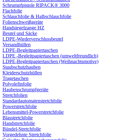
Schrumpfpistole RIPACK® 3000
Flachfolie
Schlauchfolie & Halbschlauchfolie
Folienschweißgeräte
Handsiegelzange HZ
Beutel und Säcke
LDPE-Wiederverschlussbeutel
Versandhüllen
LDPE-Begleitpapiertaschen
LDPE -Begleitpapiertaschen (umweltfreundlich)
LDPE-Begleitpapiertaschen (Weihnachtsmotive)
Staubschutzhauben
Kleiderschutzhüllen
Tragetaschen
Polyolefinfolie
Haubenschrumpfgeräte
Stretchfolien
Standardautomatenstretchfolie
Powerstretchfolie
Lebensmittel-Powerstretchfolie
Blasstretchfolie
Handstretchfolie
Bündel-Stretchfolie
Vorgedehnte Stretchfolie