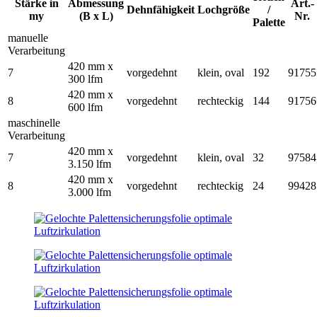
Stärke in
Abmessung
Art.-
Dehnfähigkeit
Lochgröße
/
my
(B x L)
Nr.
Palette
manuelle
Verarbeitung
420 mm x
7
vorgedehnt
klein, oval
192
91755
300 lfm
420 mm x
8
vorgedehnt
rechteckig
144
91756
600 lfm
maschinelle
Verarbeitung
420 mm x
7
vorgedehnt
klein, oval
32
97584
3.150 lfm
420 mm x
8
vorgedehnt
rechteckig
24
99428
3.000 lfm