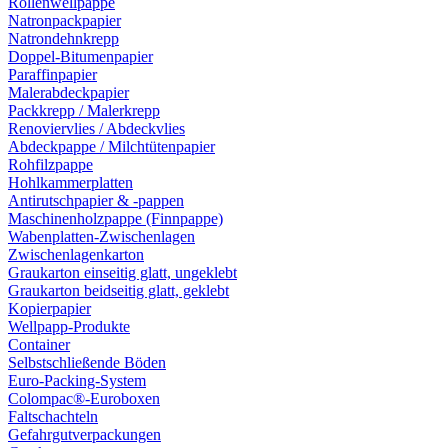
Rollenwellpappe
Natronpackpapier
Natrondehnkrepp
Doppel-Bitumenpapier
Paraffinpapier
Malerabdeckpapier
Packkrepp / Malerkrepp
Renoviervlies / Abdeckvlies
Abdeckpappe / Milchtütenpapier
Rohfilzpappe
Hohlkammerplatten
Antirutschpapier & -pappen
Maschinenholzpappe (Finnpappe)
Wabenplatten-Zwischenlagen
Zwischenlagenkarton
Graukarton einseitig glatt, ungeklebt
Graukarton beidseitig glatt, geklebt
Kopierpapier
Wellpapp-Produkte
Container
Selbstschließende Böden
Euro-Packing-System
Colompac®-Euroboxen
Faltschachteln
Gefahrgutverpackungen