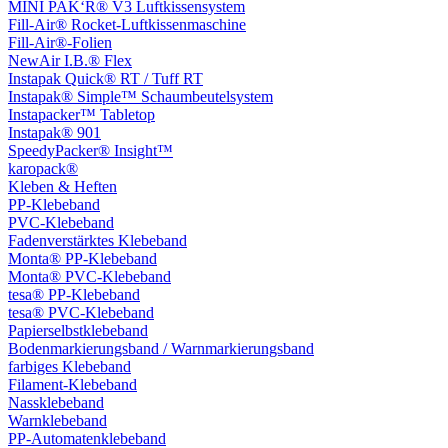
MINI PAK‘R® V3 Luftkissensystem
Fill-Air® Rocket-Luftkissenmaschine
Fill-Air®-Folien
NewAir I.B.® Flex
Instapak Quick® RT / Tuff RT
Instapak® Simple™ Schaumbeutelsystem
Instapacker™ Tabletop
Instapak® 901
SpeedyPacker® Insight™
karopack®
Kleben & Heften
PP-Klebeband
PVC-Klebeband
Fadenverstärktes Klebeband
Monta® PP-Klebeband
Monta® PVC-Klebeband
tesa® PP-Klebeband
tesa® PVC-Klebeband
Papierselbstklebeband
Bodenmarkierungsband / Warnmarkierungsband
farbiges Klebeband
Filament-Klebeband
Nassklebeband
Warnklebeband
PP-Automatenklebeband