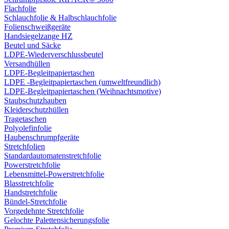
Flachfolie
Schlauchfolie & Halbschlauchfolie
Folienschweißgeräte
Handsiegelzange HZ
Beutel und Säcke
LDPE-Wiederverschlussbeutel
Versandhüllen
LDPE-Begleitpapiertaschen
LDPE -Begleitpapiertaschen (umweltfreundlich)
LDPE-Begleitpapiertaschen (Weihnachtsmotive)
Staubschutzhauben
Kleiderschutzhüllen
Tragetaschen
Polyolefinfolie
Haubenschrumpfgeräte
Stretchfolien
Standardautomatenstretchfolie
Powerstretchfolie
Lebensmittel-Powerstretchfolie
Blasstretchfolie
Handstretchfolie
Bündel-Stretchfolie
Vorgedehnte Stretchfolie
Gelochte Palettensicherungsfolie