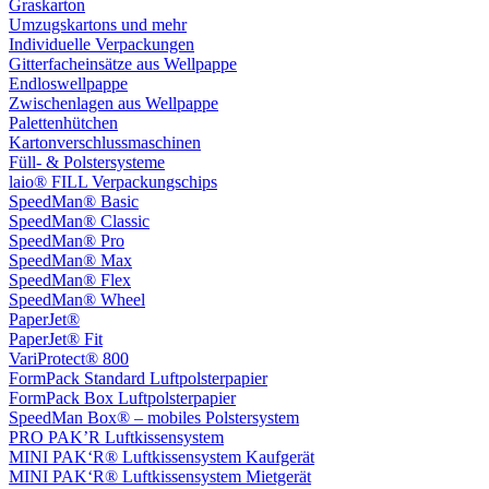
Graskarton
Umzugskartons und mehr
Individuelle Verpackungen
Gitterfacheinsätze aus Wellpappe
Endloswellpappe
Zwischenlagen aus Wellpappe
Palettenhütchen
Kartonverschlussmaschinen
Füll- & Polstersysteme
laio® FILL Verpackungschips
SpeedMan® Basic
SpeedMan® Classic
SpeedMan® Pro
SpeedMan® Max
SpeedMan® Flex
SpeedMan® Wheel
PaperJet®
PaperJet® Fit
VariProtect® 800
FormPack Standard Luftpolsterpapier
FormPack Box Luftpolsterpapier
SpeedMan Box® – mobiles Polstersystem
PRO PAK’R Luftkissensystem
MINI PAK‘R® Luftkissensystem Kaufgerät
MINI PAK‘R® Luftkissensystem Mietgerät