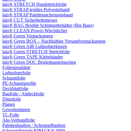
laio® STRETCH Handstretchfolie
laio® STRAP textiles Polyesterband
laio® STRAP Palettensicherungsband
laio® CUT Sicherheitsmesser
laio® BAG flexible Schüttgutbehälter (Big Bags)
laio® CLEAN Power-Wischtücher
laio® Green Verpackungen
laio® Green BOX – Nachhaltige Versandverpackungen
laio® Green AIR Luftpolsterkissen
laio® Green STRETCH Stretchfolie
laio® Green TAPE Klebebänder
laio® Green DOC Begleitpapiertaschen
Folienprodukte
Luftpolsterfolie
Schaumfolie
PE-Schaumprofile
Deckblattfolie
Baufolie / Abdeckfolie
Dünnfolie
Planen
Gewebeplanen
TL-Folie
Alu-Verbundfolie
Palettenhauben / Schrumpfhauben
Schrumpfpistole RIPACK® 3000