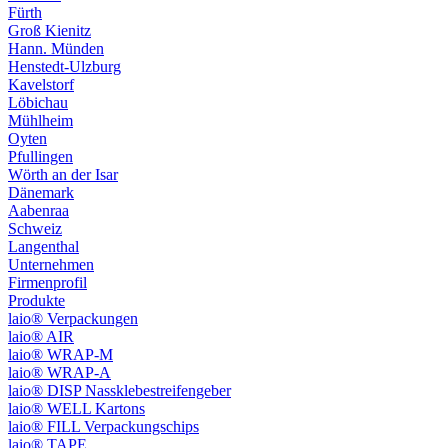
Fürth
Groß Kienitz
Hann. Münden
Henstedt-Ulzburg
Kavelstorf
Löbichau
Mühlheim
Oyten
Pfullingen
Wörth an der Isar
Dänemark
Aabenraa
Schweiz
Langenthal
Unternehmen
Firmenprofil
Produkte
laio® Verpackungen
laio® AIR
laio® WRAP-M
laio® WRAP-A
laio® DISP Nassklebestreifengeber
laio® WELL Kartons
laio® FILL Verpackungschips
laio® TAPE