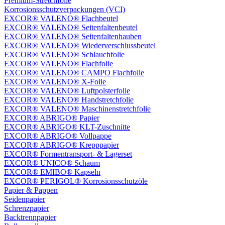
Premium-Stretchfolie
Korrosionsschutzverpackungen (VCI)
EXCOR® VALENO® Flachbeutel
EXCOR® VALENO® Seitenfaltenbeutel
EXCOR® VALENO® Seitenfaltenhauben
EXCOR® VALENO® Wiederverschlussbeutel
EXCOR® VALENO® Schlauchfolie
EXCOR® VALENO® Flachfolie
EXCOR® VALENO® CAMPO Flachfolie
EXCOR® VALENO® X-Folie
EXCOR® VALENO® Luftpolsterfolie
EXCOR® VALENO® Handstretchfolie
EXCOR® VALENO® Maschinenstretchfolie
EXCOR® ABRIGO® Papier
EXCOR® ABRIGO® KLT-Zuschnitte
EXCOR® ABRIGO® Vollpappe
EXCOR® ABRIGO® Krepppapier
EXCOR® Formentransport- & Lagerset
EXCOR® UNICO® Schaum
EXCOR® EMIBO® Kapseln
EXCOR® PERIGOL® Korrosionsschutzöle
Papier & Pappen
Seidenpapier
Schrenzpapier
Backtrennpapier