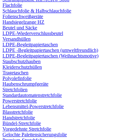
Flachfolie
Schlauchfolie & Halbschlauchfolie
Folienschweißgeräte
Handsiegelzange HZ
Beutel und Säcke
LDPE-Wiederverschlussbeutel
Versandhüllen
LDPE-Begleitpapiertaschen
LDPE -Begleitpapiertaschen (umweltfreundlich)
LDPE-Begleitpapiertaschen (Weihnachtsmotive)
Staubschutzhauben
Kleiderschutzhüllen
Tragetaschen
Polyolefinfolie
Haubenschrumpfgeräte
Stretchfolien
Standardautomatenstretchfolie
Powerstretchfolie
Lebensmittel-Powerstretchfolie
Blasstretchfolie
Handstretchfolie
Bündel-Stretchfolie
Vorgedehnte Stretchfolie
Gelochte Palettensicherungsfolie