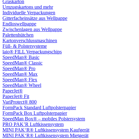
Graskarton
Umzugskartons und mehr
Individuelle Verpackungen
Gitterfacheinsätze aus Wellpappe
Endloswellpappe
Zwischenlagen aus Wellpappe
Palettenhütchen
Kartonverschlussmaschinen
Füll- & Polstersysteme
laio® FILL Verpackungschips
SpeedMan® Basic
SpeedMan® Classic
SpeedMan® Pro
SpeedMan® Max
SpeedMan® Flex
SpeedMan® Wheel
PaperJet®
PaperJet® Fit
VariProtect® 800
FormPack Standard Luftpolsterpapier
FormPack Box Luftpolsterpapier
SpeedMan Box® – mobiles Polstersystem
PRO PAK’R Luftkissensystem
MINI PAK‘R® Luftkissensystem Kaufgerät
MINI PAK‘R® Luftkissensystem Mietgerät