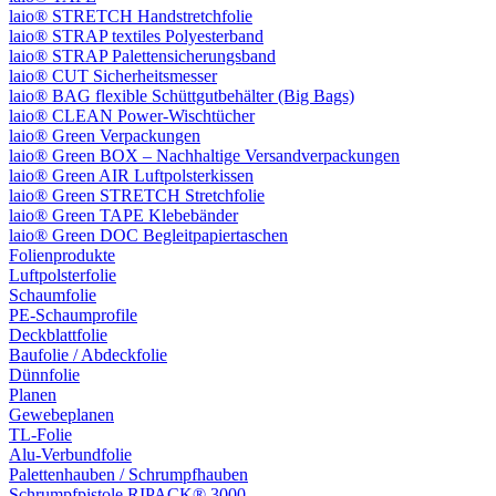
laio® STRETCH Handstretchfolie
laio® STRAP textiles Polyesterband
laio® STRAP Palettensicherungsband
laio® CUT Sicherheitsmesser
laio® BAG flexible Schüttgutbehälter (Big Bags)
laio® CLEAN Power-Wischtücher
laio® Green Verpackungen
laio® Green BOX – Nachhaltige Versandverpackungen
laio® Green AIR Luftpolsterkissen
laio® Green STRETCH Stretchfolie
laio® Green TAPE Klebebänder
laio® Green DOC Begleitpapiertaschen
Folienprodukte
Luftpolsterfolie
Schaumfolie
PE-Schaumprofile
Deckblattfolie
Baufolie / Abdeckfolie
Dünnfolie
Planen
Gewebeplanen
TL-Folie
Alu-Verbundfolie
Palettenhauben / Schrumpfhauben
Schrumpfpistole RIPACK® 3000