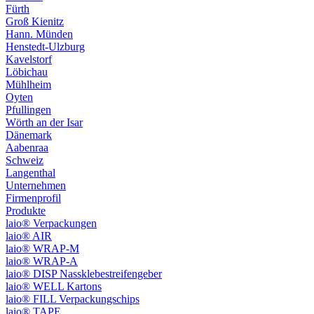
Fürth
Groß Kienitz
Hann. Münden
Henstedt-Ulzburg
Kavelstorf
Löbichau
Mühlheim
Oyten
Pfullingen
Wörth an der Isar
Dänemark
Aabenraa
Schweiz
Langenthal
Unternehmen
Firmenprofil
Produkte
laio® Verpackungen
laio® AIR
laio® WRAP-M
laio® WRAP-A
laio® DISP Nassklebestreifengeber
laio® WELL Kartons
laio® FILL Verpackungschips
laio® TAPE