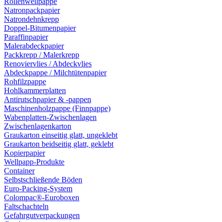
Rollenwellpappe
Natronpackpapier
Natrondehnkrepp
Doppel-Bitumenpapier
Paraffinpapier
Malerabdeckpapier
Packkrepp / Malerkrepp
Renoviervlies / Abdeckvlies
Abdeckpappe / Milchtütenpapier
Rohfilzpappe
Hohlkammerplatten
Antirutschpapier & -pappen
Maschinenholzpappe (Finnpappe)
Wabenplatten-Zwischenlagen
Zwischenlagenkarton
Graukarton einseitig glatt, ungeklebt
Graukarton beidseitig glatt, geklebt
Kopierpapier
Wellpapp-Produkte
Container
Selbstschließende Böden
Euro-Packing-System
Colompac®-Euroboxen
Faltschachteln
Gefahrgutverpackungen