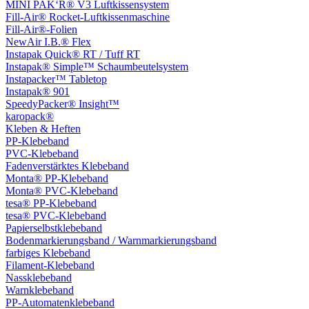
MINI PAK‘R® V3 Luftkissensystem
Fill-Air® Rocket-Luftkissenmaschine
Fill-Air®-Folien
NewAir I.B.® Flex
Instapak Quick® RT / Tuff RT
Instapak® Simple™ Schaumbeutelsystem
Instapacker™ Tabletop
Instapak® 901
SpeedyPacker® Insight™
karopack®
Kleben & Heften
PP-Klebeband
PVC-Klebeband
Fadenverstärktes Klebeband
Monta® PP-Klebeband
Monta® PVC-Klebeband
tesa® PP-Klebeband
tesa® PVC-Klebeband
Papierselbstklebeband
Bodenmarkierungsband / Warnmarkierungsband
farbiges Klebeband
Filament-Klebeband
Nassklebeband
Warnklebeband
PP-Automatenklebeband