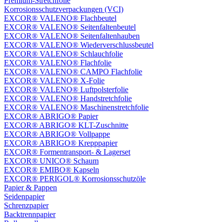
Premium-Stretchfolie
Korrosionsschutzverpackungen (VCI)
EXCOR® VALENO® Flachbeutel
EXCOR® VALENO® Seitenfaltenbeutel
EXCOR® VALENO® Seitenfaltenhauben
EXCOR® VALENO® Wiederverschlussbeutel
EXCOR® VALENO® Schlauchfolie
EXCOR® VALENO® Flachfolie
EXCOR® VALENO® CAMPO Flachfolie
EXCOR® VALENO® X-Folie
EXCOR® VALENO® Luftpolsterfolie
EXCOR® VALENO® Handstretchfolie
EXCOR® VALENO® Maschinenstretchfolie
EXCOR® ABRIGO® Papier
EXCOR® ABRIGO® KLT-Zuschnitte
EXCOR® ABRIGO® Vollpappe
EXCOR® ABRIGO® Krepppapier
EXCOR® Formentransport- & Lagerset
EXCOR® UNICO® Schaum
EXCOR® EMIBO® Kapseln
EXCOR® PERIGOL® Korrosionsschutzöle
Papier & Pappen
Seidenpapier
Schrenzpapier
Backtrennpapier