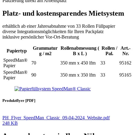
Platzierung direkt am Arbeitsplatz
Platz- und kostensparendes Mietsystem
erhältlich ab einer Jahresabnahme von 33 Rollen Füllpapier
diverse Integrationsmöglichkeiten für Ihren Packplatz
inklusive persönlicher Vor-Ort-Beratung
Grammatur
Rollenabmessung (
Rollen /
Art.-
Papiertyp
g / m2
B x L )
Pal.
Nr.
SpeedMan®
70
350 mm x 450 lfm
33
95162
Papier
SpeedMan®
90
350 mm x 350 lfm
33
95165
Papier
Produktflyer [PDF]
PH_Flyer_SpeedMan_Classic_09-04-2024_Website.pdf
248 KB