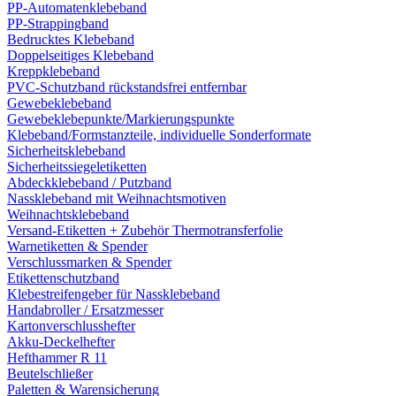
PP-Automatenklebeband
PP-Strappingband
Bedrucktes Klebeband
Doppelseitiges Klebeband
Kreppklebeband
PVC-Schutzband rückstandsfrei entfernbar
Gewebeklebeband
Gewebeklebepunkte/Markierungspunkte
Klebeband/Formstanzteile, individuelle Sonderformate
Sicherheitsklebeband
Sicherheitssiegeletiketten
Abdeckklebeband / Putzband
Nassklebeband mit Weihnachtsmotiven
Weihnachtsklebeband
Versand-Etiketten + Zubehör Thermotransferfolie
Warnetiketten & Spender
Verschlussmarken & Spender
Etikettenschutzband
Klebestreifengeber für Nassklebeband
Handabroller / Ersatzmesser
Kartonverschlusshefter
Akku-Deckelhefter
Hefthammer R 11
Beutelschließer
Paletten & Warensicherung