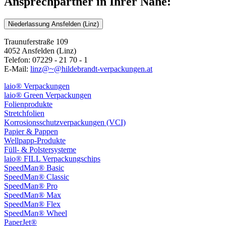
Ansprechpartner in Ihrer Nähe:
Niederlassung Ansfelden (Linz)
Traunuferstraße 109
4052 Ansfelden (Linz)
Telefon: 07229 - 21 70 - 1
E-Mail:
linz@~@hildebrandt-verpackungen.at
laio® Verpackungen
laio® Green Verpackungen
Folienprodukte
Stretchfolien
Korrosionsschutzverpackungen (VCI)
Papier & Pappen
Wellpapp-Produkte
Füll- & Polstersysteme
laio® FILL Verpackungschips
SpeedMan® Basic
SpeedMan® Classic
SpeedMan® Pro
SpeedMan® Max
SpeedMan® Flex
SpeedMan® Wheel
PaperJet®