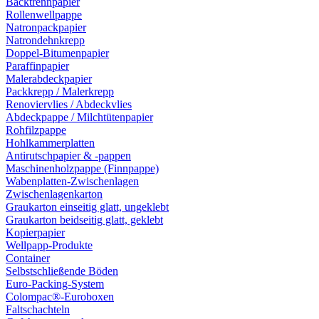
Backtrennpapier
Rollenwellpappe
Natronpackpapier
Natrondehnkrepp
Doppel-Bitumenpapier
Paraffinpapier
Malerabdeckpapier
Packkrepp / Malerkrepp
Renoviervlies / Abdeckvlies
Abdeckpappe / Milchtütenpapier
Rohfilzpappe
Hohlkammerplatten
Antirutschpapier & -pappen
Maschinenholzpappe (Finnpappe)
Wabenplatten-Zwischenlagen
Zwischenlagenkarton
Graukarton einseitig glatt, ungeklebt
Graukarton beidseitig glatt, geklebt
Kopierpapier
Wellpapp-Produkte
Container
Selbstschließende Böden
Euro-Packing-System
Colompac®-Euroboxen
Faltschachteln