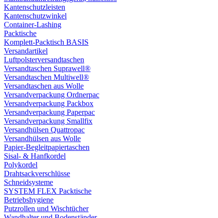
Kantenschutzleisten
Kantenschutzwinkel
Container-Lashing
Packtische
Komplett-Packtisch BASIS
Versandartikel
Luftpolsterversandtaschen
Versandtaschen Suprawell®
Versandtaschen Multiwell®
Versandtaschen aus Wolle
Versandverpackung Ordnerpac
Versandverpackung Packbox
Versandverpackung Paperpac
Versandverpackung Smallfix
Versandhülsen Quattropac
Versandhülsen aus Wolle
Papier-Begleitpapiertaschen
Sisal- & Hanfkordel
Polykordel
Drahtsackverschlüsse
Schneidsysteme
SYSTEM FLEX Packtische
Betriebshygiene
Putzrollen und Wischtücher
Wandhalter und Bodenständer