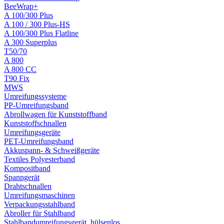
BeeWrap+
A 100/300 Plus
A 100 / 300 Plus-HS
A 100/300 Plus Flatline
A 300 Superplus
T50/70
A 800
A 800 CC
T90 Fix
MWS
Umreifungssysteme
PP-Umreifungsband
Abrollwagen für Kunststoffband
Kunststoffschnallen
Umreifungsgeräte
PET-Umreifungsband
Akkuspann- & Schweißgeräte
Textiles Polyesterband
Kompositband
Spanngerät
Drahtschnallen
Umreifungsmaschinen
Verpackungsstahlband
Abroller für Stahlband
Stahlbandumreifungsgerät, hülsenlos