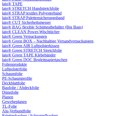
laio® TAPE
laio® STRETCH Handstretchfolie
laio® STRAP textiles Polyesterband
laio® STRAP Palettensicherungsband
laio® CUT Sicherheitsmesser
laio® BAG flexible Schüttgutbehälter (Big Bags)
laio® CLEAN Power-Wischtücher
laio® Green Verpackungen
laio® Green BOX – Nachhaltige Versandverpackungen
laio® Green AIR Luftpolsterkissen
laio® Green STRETCH Stretchfolie
laio® Green TAPE Klebebänder
laio® Green DOC Begleitpapiertaschen
Folienprodukte
Luftpolsterfolie
Schaumfolie
PE-Schaumprofile
Deckblattfolie
Baufolie / Abdeckfolie
Dünnfolie
Planen
Gewebeplanen
TL-Folie
Alu-Verbundfolie
Palettenhauben / Schrumpfhauben