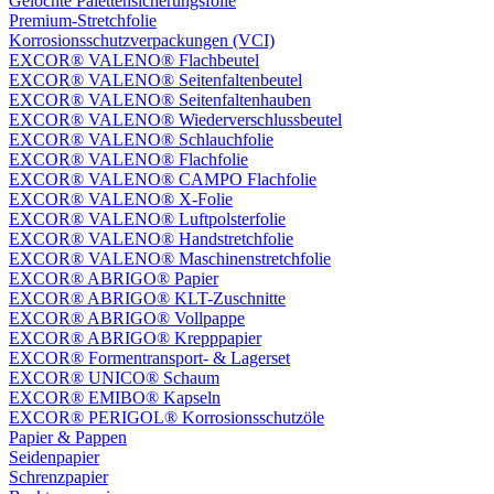
Gelochte Palettensicherungsfolie
Premium-Stretchfolie
Korrosionsschutzverpackungen (VCI)
EXCOR® VALENO® Flachbeutel
EXCOR® VALENO® Seitenfaltenbeutel
EXCOR® VALENO® Seitenfaltenhauben
EXCOR® VALENO® Wiederverschlussbeutel
EXCOR® VALENO® Schlauchfolie
EXCOR® VALENO® Flachfolie
EXCOR® VALENO® CAMPO Flachfolie
EXCOR® VALENO® X-Folie
EXCOR® VALENO® Luftpolsterfolie
EXCOR® VALENO® Handstretchfolie
EXCOR® VALENO® Maschinenstretchfolie
EXCOR® ABRIGO® Papier
EXCOR® ABRIGO® KLT-Zuschnitte
EXCOR® ABRIGO® Vollpappe
EXCOR® ABRIGO® Krepppapier
EXCOR® Formentransport- & Lagerset
EXCOR® UNICO® Schaum
EXCOR® EMIBO® Kapseln
EXCOR® PERIGOL® Korrosionsschutzöle
Papier & Pappen
Seidenpapier
Schrenzpapier