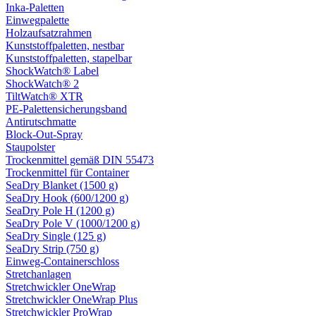
Inka-Paletten
Einwegpalette
Holzaufsatzrahmen
Kunststoffpaletten, nestbar
Kunststoffpaletten, stapelbar
ShockWatch® Label
ShockWatch® 2
TiltWatch® XTR
PE-Palettensicherungsband
Antirutschmatte
Block-Out-Spray
Staupolster
Trockenmittel gemäß DIN 55473
Trockenmittel für Container
SeaDry Blanket (1500 g)
SeaDry Hook (600/1200 g)
SeaDry Pole H (1200 g)
SeaDry Pole V (1000/1200 g)
SeaDry Single (125 g)
SeaDry Strip (750 g)
Einweg-Containerschloss
Stretchanlagen
Stretchwickler OneWrap
Stretchwickler OneWrap Plus
Stretchwickler ProWrap