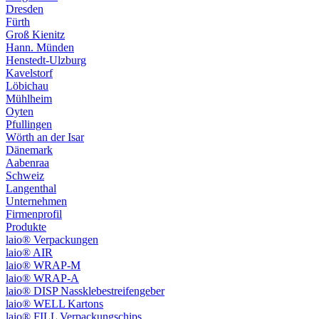
Dresden
Fürth
Groß Kienitz
Hann. Münden
Henstedt-Ulzburg
Kavelstorf
Löbichau
Mühlheim
Oyten
Pfullingen
Wörth an der Isar
Dänemark
Aabenraa
Schweiz
Langenthal
Unternehmen
Firmenprofil
Produkte
laio® Verpackungen
laio® AIR
laio® WRAP-M
laio® WRAP-A
laio® DISP Nassklebestreifengeber
laio® WELL Kartons
laio® FILL Verpackungschips