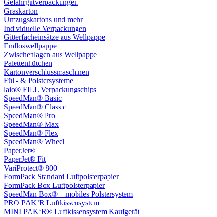
Gefahrgutverpackungen
Graskarton
Umzugskartons und mehr
Individuelle Verpackungen
Gitterfacheinsätze aus Wellpappe
Endloswellpappe
Zwischenlagen aus Wellpappe
Palettenhütchen
Kartonverschlussmaschinen
Füll- & Polstersysteme
laio® FILL Verpackungschips
SpeedMan® Basic
SpeedMan® Classic
SpeedMan® Pro
SpeedMan® Max
SpeedMan® Flex
SpeedMan® Wheel
PaperJet®
PaperJet® Fit
VariProtect® 800
FormPack Standard Luftpolsterpapier
FormPack Box Luftpolsterpapier
SpeedMan Box® – mobiles Polstersystem
PRO PAK’R Luftkissensystem
MINI PAK‘R® Luftkissensystem Kaufgerät