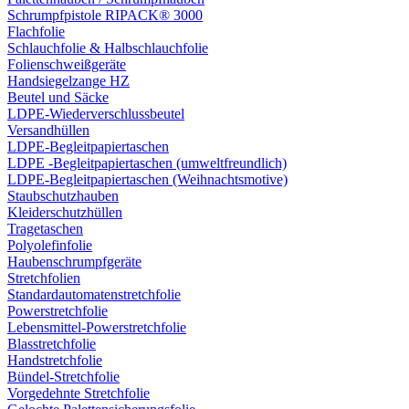
Schrumpfpistole RIPACK® 3000
Flachfolie
Schlauchfolie & Halbschlauchfolie
Folienschweißgeräte
Handsiegelzange HZ
Beutel und Säcke
LDPE-Wiederverschlussbeutel
Versandhüllen
LDPE-Begleitpapiertaschen
LDPE -Begleitpapiertaschen (umweltfreundlich)
LDPE-Begleitpapiertaschen (Weihnachtsmotive)
Staubschutzhauben
Kleiderschutzhüllen
Tragetaschen
Polyolefinfolie
Haubenschrumpfgeräte
Stretchfolien
Standardautomatenstretchfolie
Powerstretchfolie
Lebensmittel-Powerstretchfolie
Blasstretchfolie
Handstretchfolie
Bündel-Stretchfolie
Vorgedehnte Stretchfolie