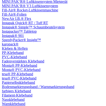
MINI PAK‘R® Luftkissensystem Mietgerät
MINI PAK‘R® V3 Luftkissensystem
Fill-Air® Rocket-Luftkissenmaschine
Fill-Air®-Folien
NewAir I.B.® Flex
Instapak Quick® RT / Tuff RT
Instapak® Simple™ Schaumbeutelsystem
Instapacker™ Tabletop
Instapak® 901
SpeedyPacker® Insight™
karopack®
Kleben & Heften
PP-Klebeband
PVC-Klebeband
Fadenverstärktes Klebeband
Monta® PP-Klebeband
Monta® PVC-Klebeband
tesa® PP-Klebeband
tesa® PVC-Klebeband
Papierselbstklebeband
Bodenmarkierungsband / Warnmarkierungsband
farbiges Klebeband
Filament-Klebeband
Nassklebeband
Warnklebeband