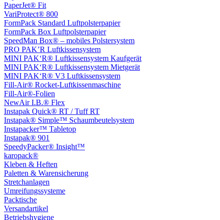
PaperJet® Fit
VariProtect® 800
FormPack Standard Luftpolsterpapier
FormPack Box Luftpolsterpapier
SpeedMan Box® – mobiles Polstersystem
PRO PAK’R Luftkissensystem
MINI PAK‘R® Luftkissensystem Kaufgerät
MINI PAK‘R® Luftkissensystem Mietgerät
MINI PAK‘R® V3 Luftkissensystem
Fill-Air® Rocket-Luftkissenmaschine
Fill-Air®-Folien
NewAir I.B.® Flex
Instapak Quick® RT / Tuff RT
Instapak® Simple™ Schaumbeutelsystem
Instapacker™ Tabletop
Instapak® 901
SpeedyPacker® Insight™
karopack®
Kleben & Heften
Paletten & Warensicherung
Stretchanlagen
Umreifungssysteme
Packtische
Versandartikel
Betriebshygiene