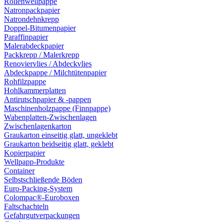
Rollenwellpappe
Natronpackpapier
Natrondehnkrepp
Doppel-Bitumenpapier
Paraffinpapier
Malerabdeckpapier
Packkrepp / Malerkrepp
Renoviervlies / Abdeckvlies
Abdeckpappe / Milchtütenpapier
Rohfilzpappe
Hohlkammerplatten
Antirutschpapier & -pappen
Maschinenholzpappe (Finnpappe)
Wabenplatten-Zwischenlagen
Zwischenlagenkarton
Graukarton einseitig glatt, ungeklebt
Graukarton beidseitig glatt, geklebt
Kopierpapier
Wellpapp-Produkte
Container
Selbstschließende Böden
Euro-Packing-System
Colompac®-Euroboxen
Faltschachteln
Gefahrgutverpackungen