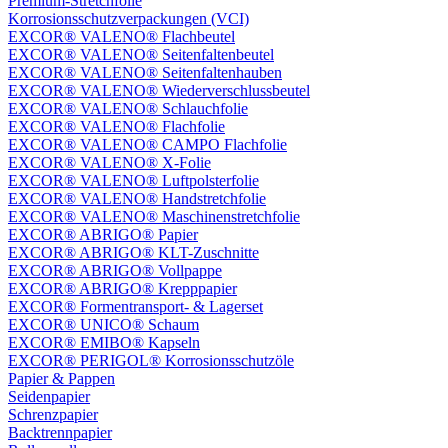
Premium-Stretchfolie
Korrosionsschutzverpackungen (VCI)
EXCOR® VALENO® Flachbeutel
EXCOR® VALENO® Seitenfaltenbeutel
EXCOR® VALENO® Seitenfaltenhauben
EXCOR® VALENO® Wiederverschlussbeutel
EXCOR® VALENO® Schlauchfolie
EXCOR® VALENO® Flachfolie
EXCOR® VALENO® CAMPO Flachfolie
EXCOR® VALENO® X-Folie
EXCOR® VALENO® Luftpolsterfolie
EXCOR® VALENO® Handstretchfolie
EXCOR® VALENO® Maschinenstretchfolie
EXCOR® ABRIGO® Papier
EXCOR® ABRIGO® KLT-Zuschnitte
EXCOR® ABRIGO® Vollpappe
EXCOR® ABRIGO® Krepppapier
EXCOR® Formentransport- & Lagerset
EXCOR® UNICO® Schaum
EXCOR® EMIBO® Kapseln
EXCOR® PERIGOL® Korrosionsschutzöle
Papier & Pappen
Seidenpapier
Schrenzpapier
Backtrennpapier