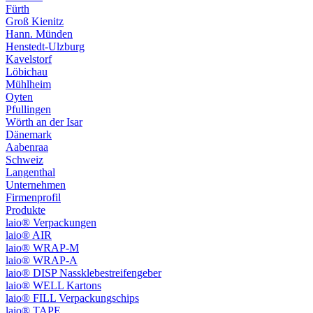
Fürth
Groß Kienitz
Hann. Münden
Henstedt-Ulzburg
Kavelstorf
Löbichau
Mühlheim
Oyten
Pfullingen
Wörth an der Isar
Dänemark
Aabenraa
Schweiz
Langenthal
Unternehmen
Firmenprofil
Produkte
laio® Verpackungen
laio® AIR
laio® WRAP-M
laio® WRAP-A
laio® DISP Nassklebestreifengeber
laio® WELL Kartons
laio® FILL Verpackungschips
laio® TAPE