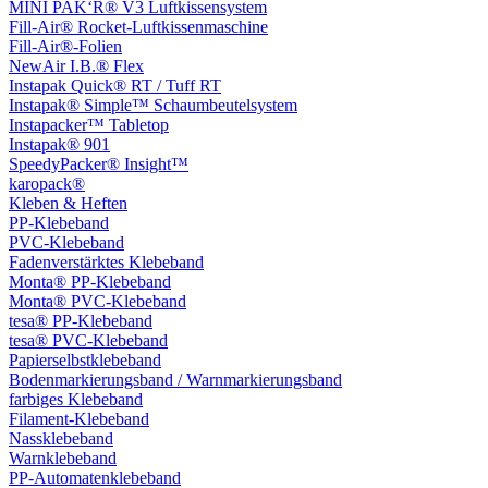
MINI PAK‘R® V3 Luftkissensystem
Fill-Air® Rocket-Luftkissenmaschine
Fill-Air®-Folien
NewAir I.B.® Flex
Instapak Quick® RT / Tuff RT
Instapak® Simple™ Schaumbeutelsystem
Instapacker™ Tabletop
Instapak® 901
SpeedyPacker® Insight™
karopack®
Kleben & Heften
PP-Klebeband
PVC-Klebeband
Fadenverstärktes Klebeband
Monta® PP-Klebeband
Monta® PVC-Klebeband
tesa® PP-Klebeband
tesa® PVC-Klebeband
Papierselbstklebeband
Bodenmarkierungsband / Warnmarkierungsband
farbiges Klebeband
Filament-Klebeband
Nassklebeband
Warnklebeband
PP-Automatenklebeband