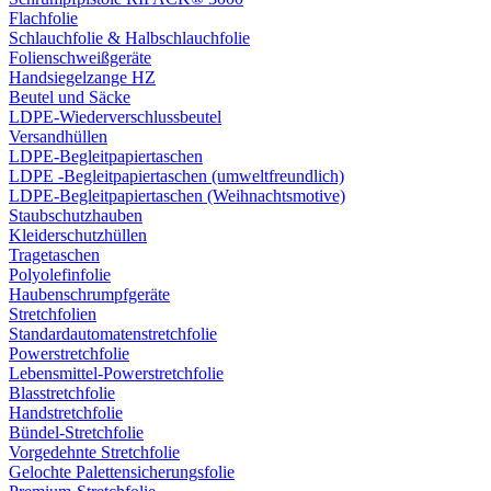
Flachfolie
Schlauchfolie & Halbschlauchfolie
Folienschweißgeräte
Handsiegelzange HZ
Beutel und Säcke
LDPE-Wiederverschlussbeutel
Versandhüllen
LDPE-Begleitpapiertaschen
LDPE -Begleitpapiertaschen (umweltfreundlich)
LDPE-Begleitpapiertaschen (Weihnachtsmotive)
Staubschutzhauben
Kleiderschutzhüllen
Tragetaschen
Polyolefinfolie
Haubenschrumpfgeräte
Stretchfolien
Standardautomatenstretchfolie
Powerstretchfolie
Lebensmittel-Powerstretchfolie
Blasstretchfolie
Handstretchfolie
Bündel-Stretchfolie
Vorgedehnte Stretchfolie
Gelochte Palettensicherungsfolie