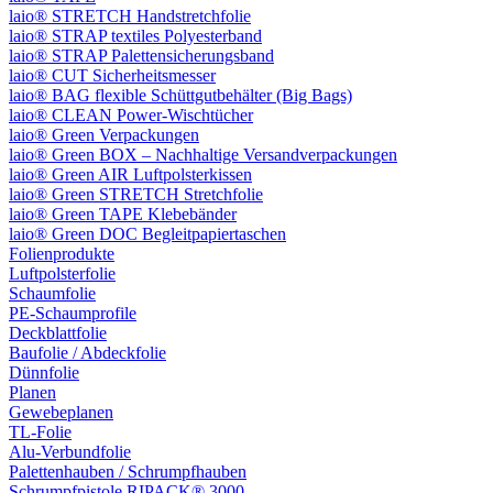
laio® STRETCH Handstretchfolie
laio® STRAP textiles Polyesterband
laio® STRAP Palettensicherungsband
laio® CUT Sicherheitsmesser
laio® BAG flexible Schüttgutbehälter (Big Bags)
laio® CLEAN Power-Wischtücher
laio® Green Verpackungen
laio® Green BOX – Nachhaltige Versandverpackungen
laio® Green AIR Luftpolsterkissen
laio® Green STRETCH Stretchfolie
laio® Green TAPE Klebebänder
laio® Green DOC Begleitpapiertaschen
Folienprodukte
Luftpolsterfolie
Schaumfolie
PE-Schaumprofile
Deckblattfolie
Baufolie / Abdeckfolie
Dünnfolie
Planen
Gewebeplanen
TL-Folie
Alu-Verbundfolie
Palettenhauben / Schrumpfhauben
Schrumpfpistole RIPACK® 3000