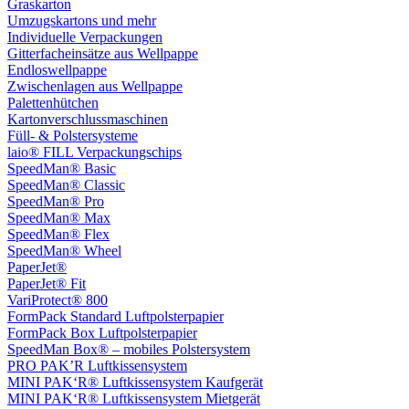
Graskarton
Umzugskartons und mehr
Individuelle Verpackungen
Gitterfacheinsätze aus Wellpappe
Endloswellpappe
Zwischenlagen aus Wellpappe
Palettenhütchen
Kartonverschlussmaschinen
Füll- & Polstersysteme
laio® FILL Verpackungschips
SpeedMan® Basic
SpeedMan® Classic
SpeedMan® Pro
SpeedMan® Max
SpeedMan® Flex
SpeedMan® Wheel
PaperJet®
PaperJet® Fit
VariProtect® 800
FormPack Standard Luftpolsterpapier
FormPack Box Luftpolsterpapier
SpeedMan Box® – mobiles Polstersystem
PRO PAK’R Luftkissensystem
MINI PAK‘R® Luftkissensystem Kaufgerät
MINI PAK‘R® Luftkissensystem Mietgerät