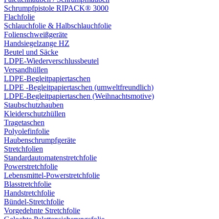
Schrumpfpistole RIPACK® 3000
Flachfolie
Schlauchfolie & Halbschlauchfolie
Folienschweißgeräte
Handsiegelzange HZ
Beutel und Säcke
LDPE-Wiederverschlussbeutel
Versandhüllen
LDPE-Begleitpapiertaschen
LDPE -Begleitpapiertaschen (umweltfreundlich)
LDPE-Begleitpapiertaschen (Weihnachtsmotive)
Staubschutzhauben
Kleiderschutzhüllen
Tragetaschen
Polyolefinfolie
Haubenschrumpfgeräte
Stretchfolien
Standardautomatenstretchfolie
Powerstretchfolie
Lebensmittel-Powerstretchfolie
Blasstretchfolie
Handstretchfolie
Bündel-Stretchfolie
Vorgedehnte Stretchfolie