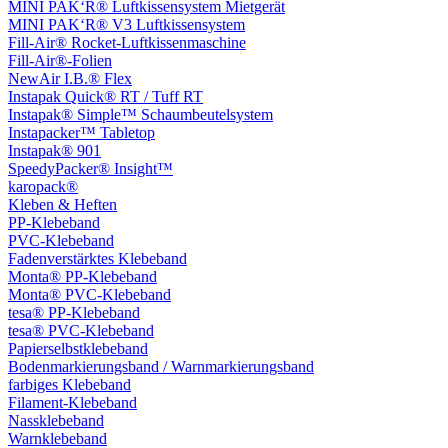
MINI PAK‘R® Luftkissensystem Mietgerät
MINI PAK‘R® V3 Luftkissensystem
Fill-Air® Rocket-Luftkissenmaschine
Fill-Air®-Folien
NewAir I.B.® Flex
Instapak Quick® RT / Tuff RT
Instapak® Simple™ Schaumbeutelsystem
Instapacker™ Tabletop
Instapak® 901
SpeedyPacker® Insight™
karopack®
Kleben & Heften
PP-Klebeband
PVC-Klebeband
Fadenverstärktes Klebeband
Monta® PP-Klebeband
Monta® PVC-Klebeband
tesa® PP-Klebeband
tesa® PVC-Klebeband
Papierselbstklebeband
Bodenmarkierungsband / Warnmarkierungsband
farbiges Klebeband
Filament-Klebeband
Nassklebeband
Warnklebeband