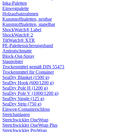
Inka-Paletten
Einwegpalette
Holzaufsatzrahmen
Kunststoffpaletten, nestbar
Kunststoffpaletten, stapelbar
ShockWatch® Label
ShockWatch® 2
TiltWatch® XTR
PE-Palettensicherungsband
Antirutschmatte
Block-Out-Spray
Staupolster
Trockenmittel gemäß DIN 55473
Trockenmittel für Container
SeaDry Blanket (1500 g)
SeaDry Hook (600/1200 g)
SeaDry Pole H (1200 g)
SeaDry Pole V (1000/1200 g)
SeaDry Single (125 g)
SeaDry Strip (750 g)
Einweg-Containerschloss
Stretchanlagen
Stretchwickler OneWrap
Stretchwickler OneWrap Plus
Stretchwickler ProWrap