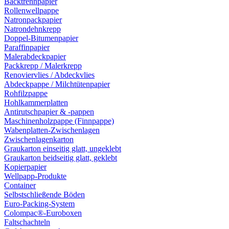
Backtrennpapier
Rollenwellpappe
Natronpackpapier
Natrondehnkrepp
Doppel-Bitumenpapier
Paraffinpapier
Malerabdeckpapier
Packkrepp / Malerkrepp
Renoviervlies / Abdeckvlies
Abdeckpappe / Milchtütenpapier
Rohfilzpappe
Hohlkammerplatten
Antirutschpapier & -pappen
Maschinenholzpappe (Finnpappe)
Wabenplatten-Zwischenlagen
Zwischenlagenkarton
Graukarton einseitig glatt, ungeklebt
Graukarton beidseitig glatt, geklebt
Kopierpapier
Wellpapp-Produkte
Container
Selbstschließende Böden
Euro-Packing-System
Colompac®-Euroboxen
Faltschachteln