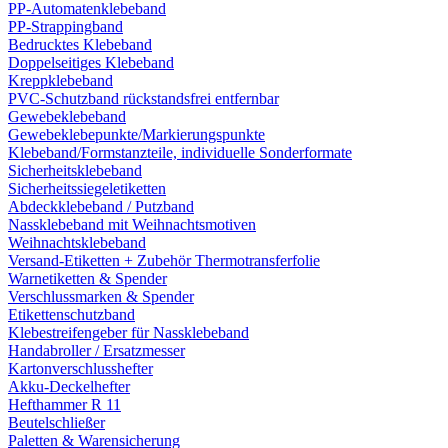
PP-Automatenklebeband
PP-Strappingband
Bedrucktes Klebeband
Doppelseitiges Klebeband
Kreppklebeband
PVC-Schutzband rückstandsfrei entfernbar
Gewebeklebeband
Gewebeklebepunkte/Markierungspunkte
Klebeband/Formstanzteile, individuelle Sonderformate
Sicherheitsklebeband
Sicherheitssiegeletiketten
Abdeckklebeband / Putzband
Nassklebeband mit Weihnachtsmotiven
Weihnachtsklebeband
Versand-Etiketten + Zubehör Thermotransferfolie
Warnetiketten & Spender
Verschlussmarken & Spender
Etikettenschutzband
Klebestreifengeber für Nassklebeband
Handabroller / Ersatzmesser
Kartonverschlusshefter
Akku-Deckelhefter
Hefthammer R 11
Beutelschließer
Paletten & Warensicherung