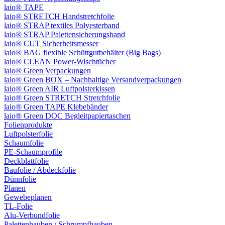
laio® TAPE
laio® STRETCH Handstretchfolie
laio® STRAP textiles Polyesterband
laio® STRAP Palettensicherungsband
laio® CUT Sicherheitsmesser
laio® BAG flexible Schüttgutbehälter (Big Bags)
laio® CLEAN Power-Wischtücher
laio® Green Verpackungen
laio® Green BOX – Nachhaltige Versandverpackungen
laio® Green AIR Luftpolsterkissen
laio® Green STRETCH Stretchfolie
laio® Green TAPE Klebebänder
laio® Green DOC Begleitpapiertaschen
Folienprodukte
Luftpolsterfolie
Schaumfolie
PE-Schaumprofile
Deckblattfolie
Baufolie / Abdeckfolie
Dünnfolie
Planen
Gewebeplanen
TL-Folie
Alu-Verbundfolie
Palettenhauben / Schrumpfhauben