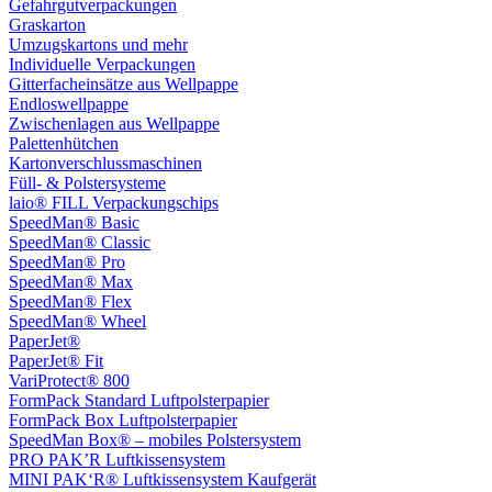
Gefahrgutverpackungen
Graskarton
Umzugskartons und mehr
Individuelle Verpackungen
Gitterfacheinsätze aus Wellpappe
Endloswellpappe
Zwischenlagen aus Wellpappe
Palettenhütchen
Kartonverschlussmaschinen
Füll- & Polstersysteme
laio® FILL Verpackungschips
SpeedMan® Basic
SpeedMan® Classic
SpeedMan® Pro
SpeedMan® Max
SpeedMan® Flex
SpeedMan® Wheel
PaperJet®
PaperJet® Fit
VariProtect® 800
FormPack Standard Luftpolsterpapier
FormPack Box Luftpolsterpapier
SpeedMan Box® – mobiles Polstersystem
PRO PAK’R Luftkissensystem
MINI PAK‘R® Luftkissensystem Kaufgerät