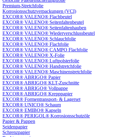
Gelochte Palettensicherungsfolie
Premium-Stretchfolie
Korrosionsschutzverpackungen (VCI)
EXCOR® VALENO® Flachbeutel
EXCOR® VALENO® Seitenfaltenbeutel
EXCOR® VALENO® Seitenfaltenhauben
EXCOR® VALENO® Wiederverschlussbeutel
EXCOR® VALENO® Schlauchfolie
EXCOR® VALENO® Flachfolie
EXCOR® VALENO® CAMPO Flachfolie
EXCOR® VALENO® X-Folie
EXCOR® VALENO® Luftpolsterfolie
EXCOR® VALENO® Handstretchfolie
EXCOR® VALENO® Maschinenstretchfolie
EXCOR® ABRIGO® Papier
EXCOR® ABRIGO® KLT-Zuschnitte
EXCOR® ABRIGO® Vollpappe
EXCOR® ABRIGO® Krepppapier
EXCOR® Formentransport- & Lagerset
EXCOR® UNICO® Schaum
EXCOR® EMIBO® Kapseln
EXCOR® PERIGOL® Korrosionsschutzöle
Papier & Pappen
Seidenpapier
Schrenzpapier