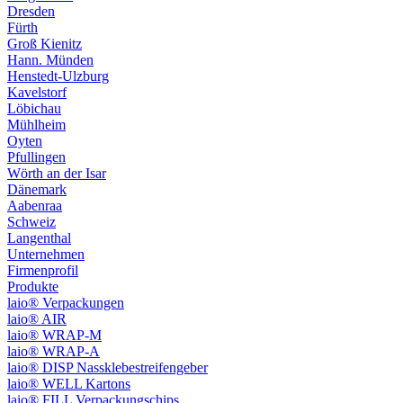
Dresden
Fürth
Groß Kienitz
Hann. Münden
Henstedt-Ulzburg
Kavelstorf
Löbichau
Mühlheim
Oyten
Pfullingen
Wörth an der Isar
Dänemark
Aabenraa
Schweiz
Langenthal
Unternehmen
Firmenprofil
Produkte
laio® Verpackungen
laio® AIR
laio® WRAP-M
laio® WRAP-A
laio® DISP Nassklebestreifengeber
laio® WELL Kartons
laio® FILL Verpackungschips