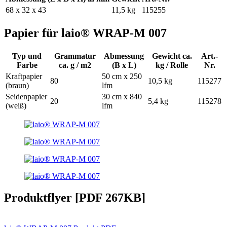
68 x 32 x 43
11,5 kg
115255
Papier für laio® WRAP-M 007
Typ und
Grammatur
Abmessung
Gewicht ca.
Art.-
Farbe
ca. g / m2
(B x L)
kg / Rolle
Nr.
Kraftpapier
50 cm x 250
80
10,5 kg
115277
(braun)
lfm
Seidenpapier
30 cm x 840
20
5,4 kg
115278
(weiß)
lfm
Produktflyer [PDF 267KB]