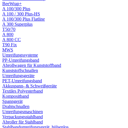
BeeWrap+
A 100/300 Plus
A 100 / 300 Plus-HS
A 100/300 Plus Flatline
A 300 Superplus
T50/70
A 800
A 800 CC
T90 Fix
MWS
Umreifungssysteme
PP-Umreifungsband
Abrollwagen für Kunststoffband
Kunststoffschnallen
Umreifungsgeräte
PET-Umreifungsband
Akkuspann- & Schweißgeräte
Textiles Polyesterband
Kompositband
Spanngerät
Drahtschnallen
Umreifungsmaschinen
Verpackungsstahlband
Abroller für Stahlband
Stahlbandumreifungsgerät, hülsenlos