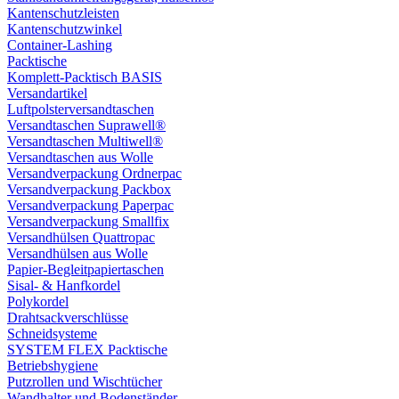
Kantenschutzleisten
Kantenschutzwinkel
Container-Lashing
Packtische
Komplett-Packtisch BASIS
Versandartikel
Luftpolsterversandtaschen
Versandtaschen Suprawell®
Versandtaschen Multiwell®
Versandtaschen aus Wolle
Versandverpackung Ordnerpac
Versandverpackung Packbox
Versandverpackung Paperpac
Versandverpackung Smallfix
Versandhülsen Quattropac
Versandhülsen aus Wolle
Papier-Begleitpapiertaschen
Sisal- & Hanfkordel
Polykordel
Drahtsackverschlüsse
Schneidsysteme
SYSTEM FLEX Packtische
Betriebshygiene
Putzrollen und Wischtücher
Wandhalter und Bodenständer