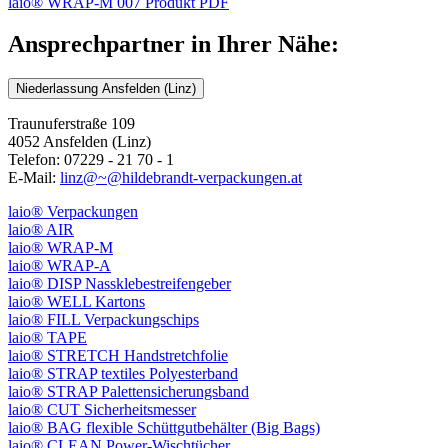
laio® WRAP-M 007 Produkt PDF
Ansprechpartner in Ihrer Nähe:
Niederlassung Ansfelden (Linz)
Traunuferstraße 109
4052 Ansfelden (Linz)
Telefon: 07229 - 21 70 - 1
E-Mail:
linz@~@hildebrandt-verpackungen.at
laio® Verpackungen
laio® AIR
laio® WRAP-M
laio® WRAP-A
laio® DISP Nassklebestreifengeber
laio® WELL Kartons
laio® FILL Verpackungschips
laio® TAPE
laio® STRETCH Handstretchfolie
laio® STRAP textiles Polyesterband
laio® STRAP Palettensicherungsband
laio® CUT Sicherheitsmesser
laio® BAG flexible Schüttgutbehälter (Big Bags)
laio® CLEAN Power-Wischtücher