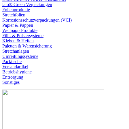
laio® Green Verpackungen
Folienprodukte
Stretchfolien
Korrosionsschutzverpackungen (VCI)
Papier & Pappen
Wellpapp-Produkte
Füll- & Polstersysteme
Kleben & Heften
Paletten & Warensicherung
Stretchanlagen
Umreifungssysteme
Packtische
Versandartikel
Betriebshygiene
Entsorgung
Sonstiges