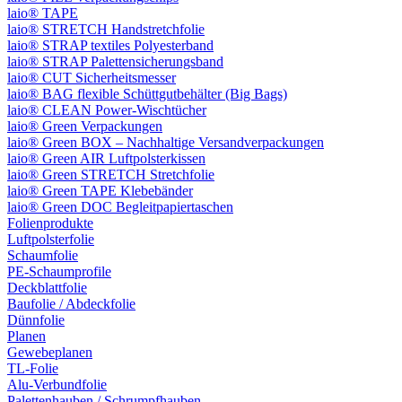
laio® TAPE
laio® STRETCH Handstretchfolie
laio® STRAP textiles Polyesterband
laio® STRAP Palettensicherungsband
laio® CUT Sicherheitsmesser
laio® BAG flexible Schüttgutbehälter (Big Bags)
laio® CLEAN Power-Wischtücher
laio® Green Verpackungen
laio® Green BOX – Nachhaltige Versandverpackungen
laio® Green AIR Luftpolsterkissen
laio® Green STRETCH Stretchfolie
laio® Green TAPE Klebebänder
laio® Green DOC Begleitpapiertaschen
Folienprodukte
Luftpolsterfolie
Schaumfolie
PE-Schaumprofile
Deckblattfolie
Baufolie / Abdeckfolie
Dünnfolie
Planen
Gewebeplanen
TL-Folie
Alu-Verbundfolie
Palettenhauben / Schrumpfhauben