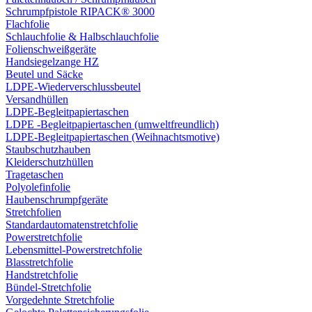
Schrumpfpistole RIPACK® 3000
Flachfolie
Schlauchfolie & Halbschlauchfolie
Folienschweißgeräte
Handsiegelzange HZ
Beutel und Säcke
LDPE-Wiederverschlussbeutel
Versandhüllen
LDPE-Begleitpapiertaschen
LDPE -Begleitpapiertaschen (umweltfreundlich)
LDPE-Begleitpapiertaschen (Weihnachtsmotive)
Staubschutzhauben
Kleiderschutzhüllen
Tragetaschen
Polyolefinfolie
Haubenschrumpfgeräte
Stretchfolien
Standardautomatenstretchfolie
Powerstretchfolie
Lebensmittel-Powerstretchfolie
Blasstretchfolie
Handstretchfolie
Bündel-Stretchfolie
Vorgedehnte Stretchfolie