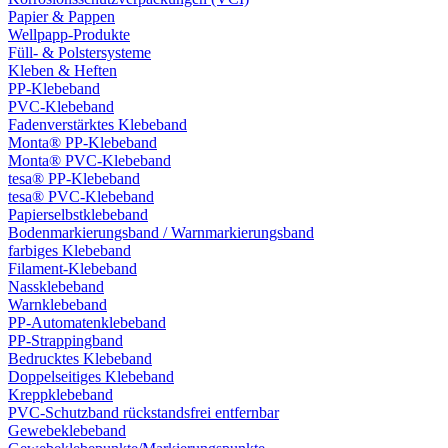
Papier & Pappen
Wellpapp-Produkte
Füll- & Polstersysteme
Kleben & Heften
PP-Klebeband
PVC-Klebeband
Fadenverstärktes Klebeband
Monta® PP-Klebeband
Monta® PVC-Klebeband
tesa® PP-Klebeband
tesa® PVC-Klebeband
Papierselbstklebeband
Bodenmarkierungsband / Warnmarkierungsband
farbiges Klebeband
Filament-Klebeband
Nassklebeband
Warnklebeband
PP-Automatenklebeband
PP-Strappingband
Bedrucktes Klebeband
Doppelseitiges Klebeband
Kreppklebeband
PVC-Schutzband rückstandsfrei entfernbar
Gewebeklebeband