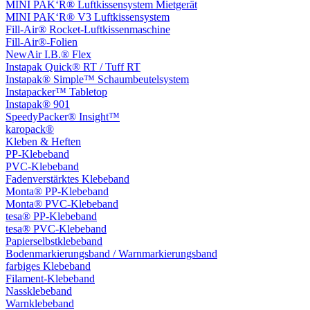
MINI PAK‘R® Luftkissensystem Mietgerät
MINI PAK‘R® V3 Luftkissensystem
Fill-Air® Rocket-Luftkissenmaschine
Fill-Air®-Folien
NewAir I.B.® Flex
Instapak Quick® RT / Tuff RT
Instapak® Simple™ Schaumbeutelsystem
Instapacker™ Tabletop
Instapak® 901
SpeedyPacker® Insight™
karopack®
Kleben & Heften
PP-Klebeband
PVC-Klebeband
Fadenverstärktes Klebeband
Monta® PP-Klebeband
Monta® PVC-Klebeband
tesa® PP-Klebeband
tesa® PVC-Klebeband
Papierselbstklebeband
Bodenmarkierungsband / Warnmarkierungsband
farbiges Klebeband
Filament-Klebeband
Nassklebeband
Warnklebeband