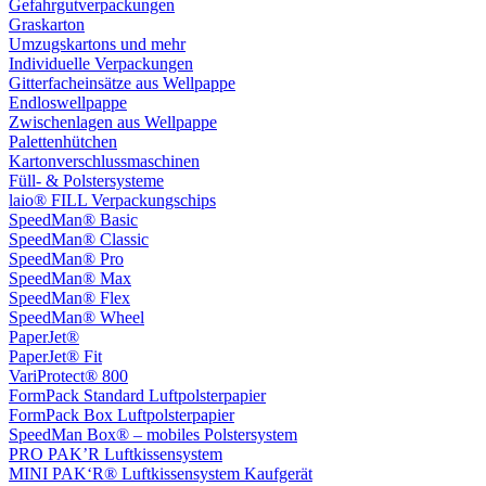
Gefahrgutverpackungen
Graskarton
Umzugskartons und mehr
Individuelle Verpackungen
Gitterfacheinsätze aus Wellpappe
Endloswellpappe
Zwischenlagen aus Wellpappe
Palettenhütchen
Kartonverschlussmaschinen
Füll- & Polstersysteme
laio® FILL Verpackungschips
SpeedMan® Basic
SpeedMan® Classic
SpeedMan® Pro
SpeedMan® Max
SpeedMan® Flex
SpeedMan® Wheel
PaperJet®
PaperJet® Fit
VariProtect® 800
FormPack Standard Luftpolsterpapier
FormPack Box Luftpolsterpapier
SpeedMan Box® – mobiles Polstersystem
PRO PAK’R Luftkissensystem
MINI PAK‘R® Luftkissensystem Kaufgerät