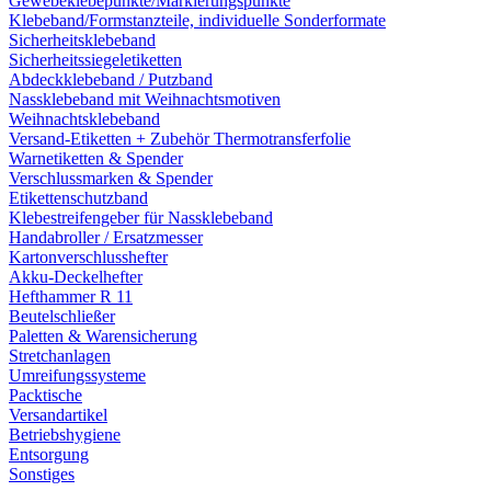
Gewebeklebepunkte/Markierungspunkte
Klebeband/Formstanzteile, individuelle Sonderformate
Sicherheitsklebeband
Sicherheitssiegeletiketten
Abdeckklebeband / Putzband
Nassklebeband mit Weihnachtsmotiven
Weihnachtsklebeband
Versand-Etiketten + Zubehör Thermotransferfolie
Warnetiketten & Spender
Verschlussmarken & Spender
Etikettenschutzband
Klebestreifengeber für Nassklebeband
Handabroller / Ersatzmesser
Kartonverschlusshefter
Akku-Deckelhefter
Hefthammer R 11
Beutelschließer
Paletten & Warensicherung
Stretchanlagen
Umreifungssysteme
Packtische
Versandartikel
Betriebshygiene
Entsorgung
Sonstiges