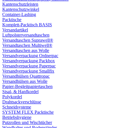
Kantenschutzleisten
Kantenschutzwinkel
Container-Lashing
Packtische
Komplett-Packtisch BASIS
Versandartikel
Luftpolsterversandtaschen
Versandtaschen Suprawell®
Versandtaschen Multiwell®
Versandtaschen aus Wolle
Versandverpackung Ordnerpac
Versandverpackung Packbox
Versandverpackung Paperpac
Versandverpackung Smallfix
Versandhülsen Quattropac
Versandhülsen aus Wolle
Papier-Begleitpapiertaschen
Sisal- & Hanfkordel
Polykordel
Drahtsackverschlüsse
Schneidsysteme
SYSTEM FLEX Packtische
Betriebshygiene
Putzrollen und Wischtücher
Wandhalter und Bodenständer