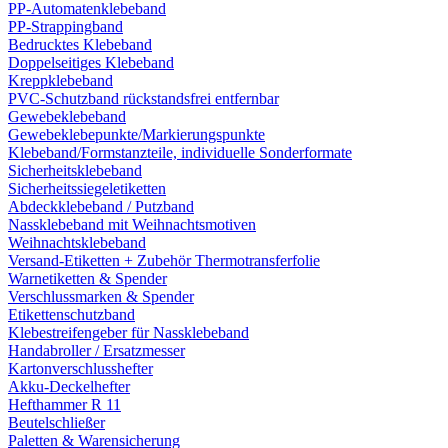
PP-Automatenklebeband
PP-Strappingband
Bedrucktes Klebeband
Doppelseitiges Klebeband
Kreppklebeband
PVC-Schutzband rückstandsfrei entfernbar
Gewebeklebeband
Gewebeklebepunkte/Markierungspunkte
Klebeband/Formstanzteile, individuelle Sonderformate
Sicherheitsklebeband
Sicherheitssiegeletiketten
Abdeckklebeband / Putzband
Nassklebeband mit Weihnachtsmotiven
Weihnachtsklebeband
Versand-Etiketten + Zubehör Thermotransferfolie
Warnetiketten & Spender
Verschlussmarken & Spender
Etikettenschutzband
Klebestreifengeber für Nassklebeband
Handabroller / Ersatzmesser
Kartonverschlusshefter
Akku-Deckelhefter
Hefthammer R 11
Beutelschließer
Paletten & Warensicherung