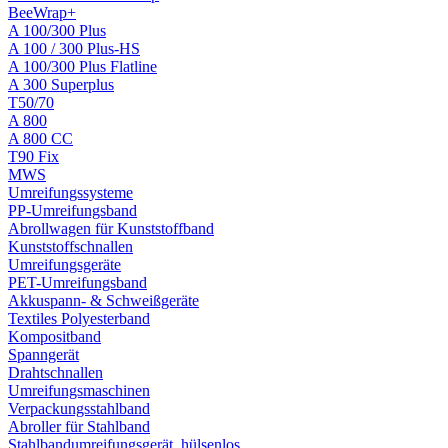
BeeWrap+
A 100/300 Plus
A 100 / 300 Plus-HS
A 100/300 Plus Flatline
A 300 Superplus
T50/70
A 800
A 800 CC
T90 Fix
MWS
Umreifungssysteme
PP-Umreifungsband
Abrollwagen für Kunststoffband
Kunststoffschnallen
Umreifungsgeräte
PET-Umreifungsband
Akkuspann- & Schweißgeräte
Textiles Polyesterband
Kompositband
Spanngerät
Drahtschnallen
Umreifungsmaschinen
Verpackungsstahlband
Abroller für Stahlband
Stahlbandumreifungsgerät, hülsenlos