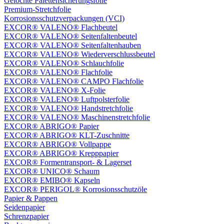
Gelochte Palettensicherungsfolie
Premium-Stretchfolie
Korrosionsschutzverpackungen (VCI)
EXCOR® VALENO® Flachbeutel
EXCOR® VALENO® Seitenfaltenbeutel
EXCOR® VALENO® Seitenfaltenhauben
EXCOR® VALENO® Wiederverschlussbeutel
EXCOR® VALENO® Schlauchfolie
EXCOR® VALENO® Flachfolie
EXCOR® VALENO® CAMPO Flachfolie
EXCOR® VALENO® X-Folie
EXCOR® VALENO® Luftpolsterfolie
EXCOR® VALENO® Handstretchfolie
EXCOR® VALENO® Maschinenstretchfolie
EXCOR® ABRIGO® Papier
EXCOR® ABRIGO® KLT-Zuschnitte
EXCOR® ABRIGO® Vollpappe
EXCOR® ABRIGO® Krepppapier
EXCOR® Formentransport- & Lagerset
EXCOR® UNICO® Schaum
EXCOR® EMIBO® Kapseln
EXCOR® PERIGOL® Korrosionsschutzöle
Papier & Pappen
Seidenpapier
Schrenzpapier