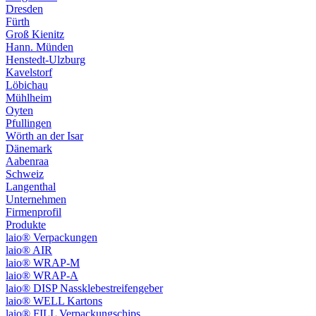
Dresden
Fürth
Groß Kienitz
Hann. Münden
Henstedt-Ulzburg
Kavelstorf
Löbichau
Mühlheim
Oyten
Pfullingen
Wörth an der Isar
Dänemark
Aabenraa
Schweiz
Langenthal
Unternehmen
Firmenprofil
Produkte
laio® Verpackungen
laio® AIR
laio® WRAP-M
laio® WRAP-A
laio® DISP Nassklebestreifengeber
laio® WELL Kartons
laio® FILL Verpackungschips