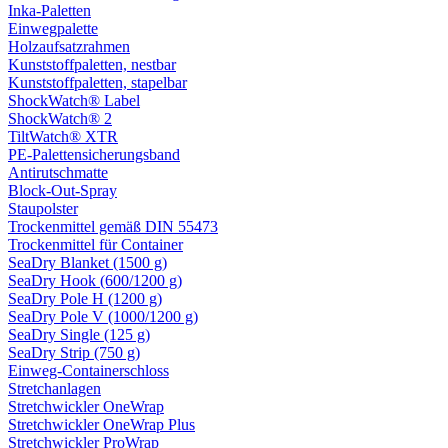
Inka-Paletten
Einwegpalette
Holzaufsatzrahmen
Kunststoffpaletten, nestbar
Kunststoffpaletten, stapelbar
ShockWatch® Label
ShockWatch® 2
TiltWatch® XTR
PE-Palettensicherungsband
Antirutschmatte
Block-Out-Spray
Staupolster
Trockenmittel gemäß DIN 55473
Trockenmittel für Container
SeaDry Blanket (1500 g)
SeaDry Hook (600/1200 g)
SeaDry Pole H (1200 g)
SeaDry Pole V (1000/1200 g)
SeaDry Single (125 g)
SeaDry Strip (750 g)
Einweg-Containerschloss
Stretchanlagen
Stretchwickler OneWrap
Stretchwickler OneWrap Plus
Stretchwickler ProWrap