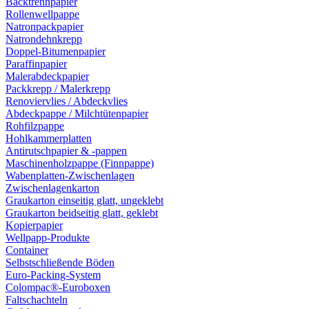
Backtrennpapier
Rollenwellpappe
Natronpackpapier
Natrondehnkrepp
Doppel-Bitumenpapier
Paraffinpapier
Malerabdeckpapier
Packkrepp / Malerkrepp
Renoviervlies / Abdeckvlies
Abdeckpappe / Milchtütenpapier
Rohfilzpappe
Hohlkammerplatten
Antirutschpapier & -pappen
Maschinenholzpappe (Finnpappe)
Wabenplatten-Zwischenlagen
Zwischenlagenkarton
Graukarton einseitig glatt, ungeklebt
Graukarton beidseitig glatt, geklebt
Kopierpapier
Wellpapp-Produkte
Container
Selbstschließende Böden
Euro-Packing-System
Colompac®-Euroboxen
Faltschachteln