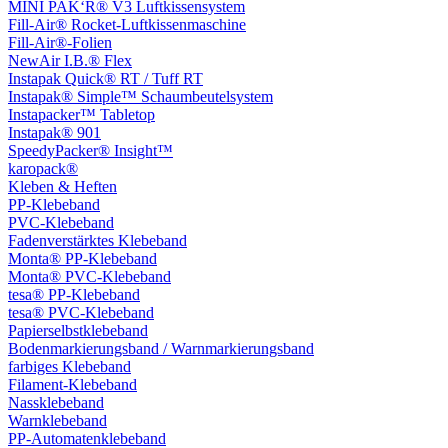
MINI PAK‘R® V3 Luftkissensystem
Fill-Air® Rocket-Luftkissenmaschine
Fill-Air®-Folien
NewAir I.B.® Flex
Instapak Quick® RT / Tuff RT
Instapak® Simple™ Schaumbeutelsystem
Instapacker™ Tabletop
Instapak® 901
SpeedyPacker® Insight™
karopack®
Kleben & Heften
PP-Klebeband
PVC-Klebeband
Fadenverstärktes Klebeband
Monta® PP-Klebeband
Monta® PVC-Klebeband
tesa® PP-Klebeband
tesa® PVC-Klebeband
Papierselbstklebeband
Bodenmarkierungsband / Warnmarkierungsband
farbiges Klebeband
Filament-Klebeband
Nassklebeband
Warnklebeband
PP-Automatenklebeband