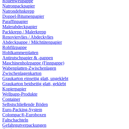
Rollenwellpappe
Natronpackpapier
Natrondehnkrepp
Doppel-Bitumenpapier
Paraffinpapier
Malerabdeckpapier
Packkrepp / Malerkrepp
Renoviervlies / Abdeckvlies
Abdeckpappe / Milchtütenpapier
Rohfilzpappe
Hohlkammerplatten
Antirutschpapier & -pappen
Maschinenholzpappe (Finnpappe)
Wabenplatten-Zwischenlagen
Zwischenlagenkarton
Graukarton einseitig glatt, ungeklebt
Graukarton beidseitig glatt, geklebt
Kopierpapier
Wellpapp-Produkte
Container
Selbstschließende Böden
Euro-Packing-System
Colompac®-Euroboxen
Faltschachteln
Gefahrgutverpackungen