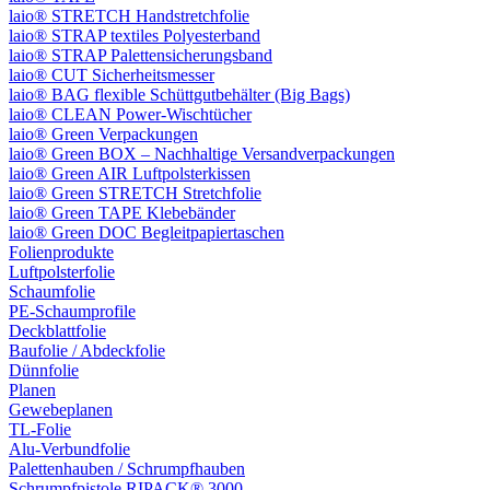
laio® STRETCH Handstretchfolie
laio® STRAP textiles Polyesterband
laio® STRAP Palettensicherungsband
laio® CUT Sicherheitsmesser
laio® BAG flexible Schüttgutbehälter (Big Bags)
laio® CLEAN Power-Wischtücher
laio® Green Verpackungen
laio® Green BOX – Nachhaltige Versandverpackungen
laio® Green AIR Luftpolsterkissen
laio® Green STRETCH Stretchfolie
laio® Green TAPE Klebebänder
laio® Green DOC Begleitpapiertaschen
Folienprodukte
Luftpolsterfolie
Schaumfolie
PE-Schaumprofile
Deckblattfolie
Baufolie / Abdeckfolie
Dünnfolie
Planen
Gewebeplanen
TL-Folie
Alu-Verbundfolie
Palettenhauben / Schrumpfhauben
Schrumpfpistole RIPACK® 3000