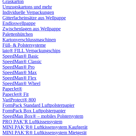
Graskarton
Umzugskartons und mehr
Individuelle Verpackungen
Gitterfacheinsätze aus Wellpappe
Endloswellpappe
Zwischenlagen aus Wellpappe
Palettenhütchen
Kartonverschlussmaschinen
Füll- & Polstersysteme
laio® FILL Verpackungschips
SpeedMan® Basic
SpeedMan® Classic
SpeedMan® Pro
SpeedMan® Max
SpeedMan® Flex
SpeedMan® Wheel
PaperJet®
PaperJet® Fit
VariProtect® 800
FormPack Standard Luftpolsterpapier
FormPack Box Luftpolsterpapier
SpeedMan Box® – mobiles Polstersystem
PRO PAK’R Luftkissensystem
MINI PAK‘R® Luftkissensystem Kaufgerät
MINI PAK‘R® Luftkissensystem Mietgerät