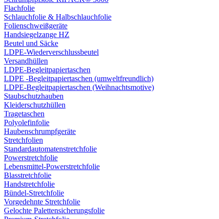
Flachfolie
Schlauchfolie & Halbschlauchfolie
Folienschweißgeräte
Handsiegelzange HZ
Beutel und Säcke
LDPE-Wiederverschlussbeutel
Versandhüllen
LDPE-Begleitpapiertaschen
LDPE -Begleitpapiertaschen (umweltfreundlich)
LDPE-Begleitpapiertaschen (Weihnachtsmotive)
Staubschutzhauben
Kleiderschutzhüllen
Tragetaschen
Polyolefinfolie
Haubenschrumpfgeräte
Stretchfolien
Standardautomatenstretchfolie
Powerstretchfolie
Lebensmittel-Powerstretchfolie
Blasstretchfolie
Handstretchfolie
Bündel-Stretchfolie
Vorgedehnte Stretchfolie
Gelochte Palettensicherungsfolie