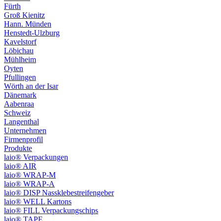
Fürth
Groß Kienitz
Hann. Münden
Henstedt-Ulzburg
Kavelstorf
Löbichau
Mühlheim
Oyten
Pfullingen
Wörth an der Isar
Dänemark
Aabenraa
Schweiz
Langenthal
Unternehmen
Firmenprofil
Produkte
laio® Verpackungen
laio® AIR
laio® WRAP-M
laio® WRAP-A
laio® DISP Nassklebestreifengeber
laio® WELL Kartons
laio® FILL Verpackungschips
laio® TAPE