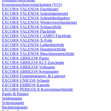
Premium-Stretchfolie
Korrosionsschutzverpackungen (VCI)
EXCOR® VALENO® Flachbeutel
EXCOR® VALENO® Seitenfaltenbeutel
EXCOR® VALENO® Seitenfaltenhauben
EXCOR® VALENO® Wiederverschlussbeutel
EXCOR® VALENO® Schlauchfolie
EXCOR® VALENO® Flachfolie
EXCOR® VALENO® CAMPO Flachfolie
EXCOR® VALENO® X-Folie
EXCOR® VALENO® Luftpolsterfolie
EXCOR® VALENO® Handstretchfolie
EXCOR® VALENO® Maschinenstretchfolie
EXCOR® ABRIGO® Papier
EXCOR® ABRIGO® KLT-Zuschnitte
EXCOR® ABRIGO® Vollpappe
EXCOR® ABRIGO® Krepppapier
EXCOR® Formentransport- & Lagerset
EXCOR® UNICO® Schaum
EXCOR® EMIBO® Kapseln
EXCOR® PERIGOL® Korrosionsschutzöle
Papier & Pappen
Seidenpapier
Schrenzpapier
Backtrennpapier