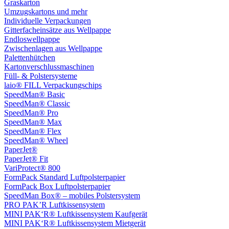
Graskarton
Umzugskartons und mehr
Individuelle Verpackungen
Gitterfacheinsätze aus Wellpappe
Endloswellpappe
Zwischenlagen aus Wellpappe
Palettenhütchen
Kartonverschlussmaschinen
Füll- & Polstersysteme
laio® FILL Verpackungschips
SpeedMan® Basic
SpeedMan® Classic
SpeedMan® Pro
SpeedMan® Max
SpeedMan® Flex
SpeedMan® Wheel
PaperJet®
PaperJet® Fit
VariProtect® 800
FormPack Standard Luftpolsterpapier
FormPack Box Luftpolsterpapier
SpeedMan Box® – mobiles Polstersystem
PRO PAK’R Luftkissensystem
MINI PAK‘R® Luftkissensystem Kaufgerät
MINI PAK‘R® Luftkissensystem Mietgerät