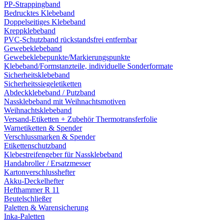
PP-Strappingband
Bedrucktes Klebeband
Doppelseitiges Klebeband
Kreppklebeband
PVC-Schutzband rückstandsfrei entfernbar
Gewebeklebeband
Gewebeklebepunkte/Markierungspunkte
Klebeband/Formstanzteile, individuelle Sonderformate
Sicherheitsklebeband
Sicherheitssiegeletiketten
Abdeckklebeband / Putzband
Nassklebeband mit Weihnachtsmotiven
Weihnachtsklebeband
Versand-Etiketten + Zubehör Thermotransferfolie
Warnetiketten & Spender
Verschlussmarken & Spender
Etikettenschutzband
Klebestreifengeber für Nassklebeband
Handabroller / Ersatzmesser
Kartonverschlusshefter
Akku-Deckelhefter
Hefthammer R 11
Beutelschließer
Paletten & Warensicherung
Inka-Paletten