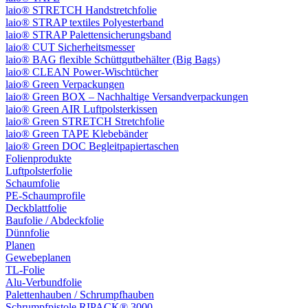
laio® STRETCH Handstretchfolie
laio® STRAP textiles Polyesterband
laio® STRAP Palettensicherungsband
laio® CUT Sicherheitsmesser
laio® BAG flexible Schüttgutbehälter (Big Bags)
laio® CLEAN Power-Wischtücher
laio® Green Verpackungen
laio® Green BOX – Nachhaltige Versandverpackungen
laio® Green AIR Luftpolsterkissen
laio® Green STRETCH Stretchfolie
laio® Green TAPE Klebebänder
laio® Green DOC Begleitpapiertaschen
Folienprodukte
Luftpolsterfolie
Schaumfolie
PE-Schaumprofile
Deckblattfolie
Baufolie / Abdeckfolie
Dünnfolie
Planen
Gewebeplanen
TL-Folie
Alu-Verbundfolie
Palettenhauben / Schrumpfhauben
Schrumpfpistole RIPACK® 3000