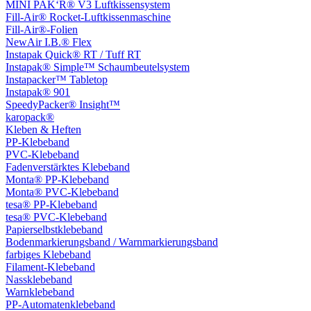
MINI PAK‘R® V3 Luftkissensystem
Fill-Air® Rocket-Luftkissenmaschine
Fill-Air®-Folien
NewAir I.B.® Flex
Instapak Quick® RT / Tuff RT
Instapak® Simple™ Schaumbeutelsystem
Instapacker™ Tabletop
Instapak® 901
SpeedyPacker® Insight™
karopack®
Kleben & Heften
PP-Klebeband
PVC-Klebeband
Fadenverstärktes Klebeband
Monta® PP-Klebeband
Monta® PVC-Klebeband
tesa® PP-Klebeband
tesa® PVC-Klebeband
Papierselbstklebeband
Bodenmarkierungsband / Warnmarkierungsband
farbiges Klebeband
Filament-Klebeband
Nassklebeband
Warnklebeband
PP-Automatenklebeband