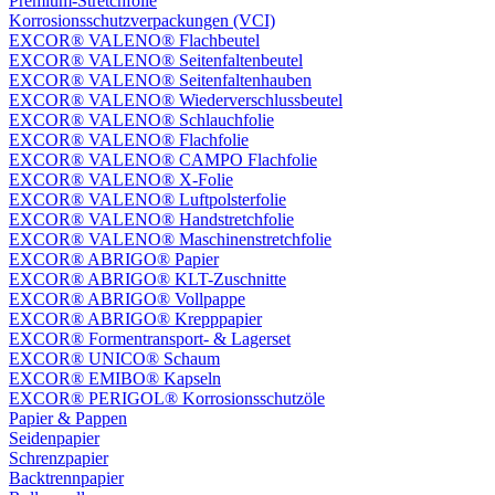
Premium-Stretchfolie
Korrosionsschutzverpackungen (VCI)
EXCOR® VALENO® Flachbeutel
EXCOR® VALENO® Seitenfaltenbeutel
EXCOR® VALENO® Seitenfaltenhauben
EXCOR® VALENO® Wiederverschlussbeutel
EXCOR® VALENO® Schlauchfolie
EXCOR® VALENO® Flachfolie
EXCOR® VALENO® CAMPO Flachfolie
EXCOR® VALENO® X-Folie
EXCOR® VALENO® Luftpolsterfolie
EXCOR® VALENO® Handstretchfolie
EXCOR® VALENO® Maschinenstretchfolie
EXCOR® ABRIGO® Papier
EXCOR® ABRIGO® KLT-Zuschnitte
EXCOR® ABRIGO® Vollpappe
EXCOR® ABRIGO® Krepppapier
EXCOR® Formentransport- & Lagerset
EXCOR® UNICO® Schaum
EXCOR® EMIBO® Kapseln
EXCOR® PERIGOL® Korrosionsschutzöle
Papier & Pappen
Seidenpapier
Schrenzpapier
Backtrennpapier