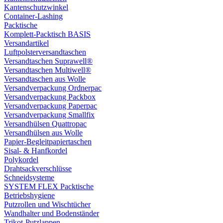
Kantenschutzwinkel
Container-Lashing
Packtische
Komplett-Packtisch BASIS
Versandartikel
Luftpolsterversandtaschen
Versandtaschen Suprawell®
Versandtaschen Multiwell®
Versandtaschen aus Wolle
Versandverpackung Ordnerpac
Versandverpackung Packbox
Versandverpackung Paperpac
Versandverpackung Smallfix
Versandhülsen Quattropac
Versandhülsen aus Wolle
Papier-Begleitpapiertaschen
Sisal- & Hanfkordel
Polykordel
Drahtsackverschlüsse
Schneidsysteme
SYSTEM FLEX Packtische
Betriebshygiene
Putzrollen und Wischtücher
Wandhalter und Bodenständer
Trikot-Putzlappen