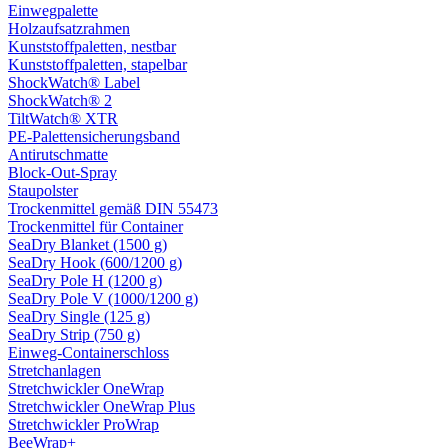
Einwegpalette
Holzaufsatzrahmen
Kunststoffpaletten, nestbar
Kunststoffpaletten, stapelbar
ShockWatch® Label
ShockWatch® 2
TiltWatch® XTR
PE-Palettensicherungsband
Antirutschmatte
Block-Out-Spray
Staupolster
Trockenmittel gemäß DIN 55473
Trockenmittel für Container
SeaDry Blanket (1500 g)
SeaDry Hook (600/1200 g)
SeaDry Pole H (1200 g)
SeaDry Pole V (1000/1200 g)
SeaDry Single (125 g)
SeaDry Strip (750 g)
Einweg-Containerschloss
Stretchanlagen
Stretchwickler OneWrap
Stretchwickler OneWrap Plus
Stretchwickler ProWrap
BeeWrap+