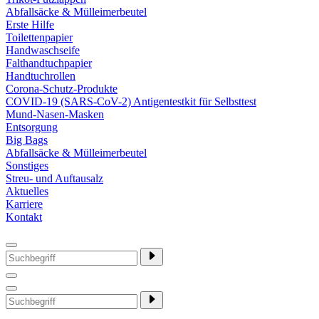
Abfallsäcke & Mülleimerbeutel
Erste Hilfe
Toilettenpapier
Handwaschseife
Falthandtuchpapier
Handtuchrollen
Corona-Schutz-Produkte
COVID-19 (SARS-CoV-2) Antigentestkit für Selbsttest
Mund-Nasen-Masken
Entsorgung
Big Bags
Abfallsäcke & Mülleimerbeutel
Sonstiges
Streu- und Auftausalz
Aktuelles
Karriere
Kontakt