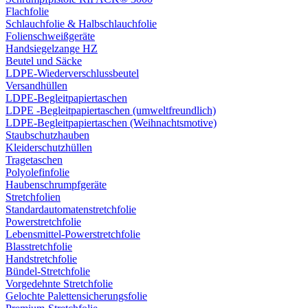
Flachfolie
Schlauchfolie & Halbschlauchfolie
Folienschweißgeräte
Handsiegelzange HZ
Beutel und Säcke
LDPE-Wiederverschlussbeutel
Versandhüllen
LDPE-Begleitpapiertaschen
LDPE -Begleitpapiertaschen (umweltfreundlich)
LDPE-Begleitpapiertaschen (Weihnachtsmotive)
Staubschutzhauben
Kleiderschutzhüllen
Tragetaschen
Polyolefinfolie
Haubenschrumpfgeräte
Stretchfolien
Standardautomatenstretchfolie
Powerstretchfolie
Lebensmittel-Powerstretchfolie
Blasstretchfolie
Handstretchfolie
Bündel-Stretchfolie
Vorgedehnte Stretchfolie
Gelochte Palettensicherungsfolie