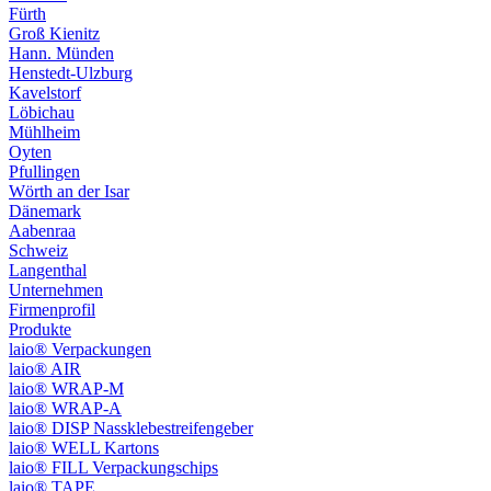
Fürth
Groß Kienitz
Hann. Münden
Henstedt-Ulzburg
Kavelstorf
Löbichau
Mühlheim
Oyten
Pfullingen
Wörth an der Isar
Dänemark
Aabenraa
Schweiz
Langenthal
Unternehmen
Firmenprofil
Produkte
laio® Verpackungen
laio® AIR
laio® WRAP-M
laio® WRAP-A
laio® DISP Nassklebestreifengeber
laio® WELL Kartons
laio® FILL Verpackungschips
laio® TAPE