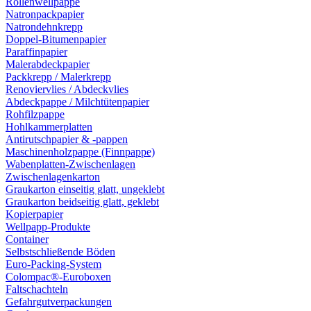
Rollenwellpappe
Natronpackpapier
Natrondehnkrepp
Doppel-Bitumenpapier
Paraffinpapier
Malerabdeckpapier
Packkrepp / Malerkrepp
Renoviervlies / Abdeckvlies
Abdeckpappe / Milchtütenpapier
Rohfilzpappe
Hohlkammerplatten
Antirutschpapier & -pappen
Maschinenholzpappe (Finnpappe)
Wabenplatten-Zwischenlagen
Zwischenlagenkarton
Graukarton einseitig glatt, ungeklebt
Graukarton beidseitig glatt, geklebt
Kopierpapier
Wellpapp-Produkte
Container
Selbstschließende Böden
Euro-Packing-System
Colompac®-Euroboxen
Faltschachteln
Gefahrgutverpackungen