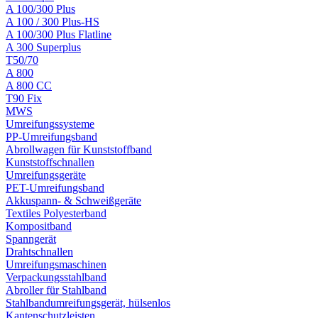
A 100/300 Plus
A 100 / 300 Plus-HS
A 100/300 Plus Flatline
A 300 Superplus
T50/70
A 800
A 800 CC
T90 Fix
MWS
Umreifungssysteme
PP-Umreifungsband
Abrollwagen für Kunststoffband
Kunststoffschnallen
Umreifungsgeräte
PET-Umreifungsband
Akkuspann- & Schweißgeräte
Textiles Polyesterband
Kompositband
Spanngerät
Drahtschnallen
Umreifungsmaschinen
Verpackungsstahlband
Abroller für Stahlband
Stahlbandumreifungsgerät, hülsenlos
Kantenschutzleisten