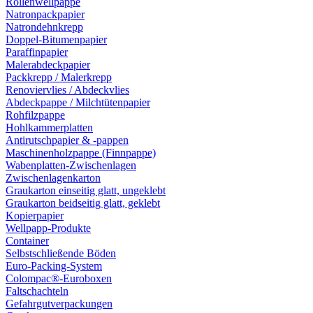
Rollenwellpappe
Natronpackpapier
Natrondehnkrepp
Doppel-Bitumenpapier
Paraffinpapier
Malerabdeckpapier
Packkrepp / Malerkrepp
Renoviervlies / Abdeckvlies
Abdeckpappe / Milchtütenpapier
Rohfilzpappe
Hohlkammerplatten
Antirutschpapier & -pappen
Maschinenholzpappe (Finnpappe)
Wabenplatten-Zwischenlagen
Zwischenlagenkarton
Graukarton einseitig glatt, ungeklebt
Graukarton beidseitig glatt, geklebt
Kopierpapier
Wellpapp-Produkte
Container
Selbstschließende Böden
Euro-Packing-System
Colompac®-Euroboxen
Faltschachteln
Gefahrgutverpackungen