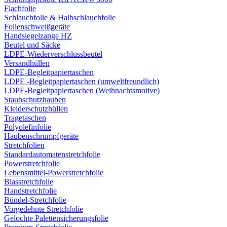
Flachfolie
Schlauchfolie & Halbschlauchfolie
Folienschweißgeräte
Handsiegelzange HZ
Beutel und Säcke
LDPE-Wiederverschlussbeutel
Versandhüllen
LDPE-Begleitpapiertaschen
LDPE -Begleitpapiertaschen (umweltfreundlich)
LDPE-Begleitpapiertaschen (Weihnachtsmotive)
Staubschutzhauben
Kleiderschutzhüllen
Tragetaschen
Polyolefinfolie
Haubenschrumpfgeräte
Stretchfolien
Standardautomatenstretchfolie
Powerstretchfolie
Lebensmittel-Powerstretchfolie
Blasstretchfolie
Handstretchfolie
Bündel-Stretchfolie
Vorgedehnte Stretchfolie
Gelochte Palettensicherungsfolie