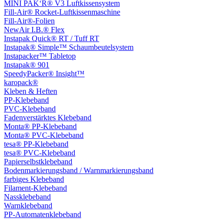
MINI PAK‘R® V3 Luftkissensystem
Fill-Air® Rocket-Luftkissenmaschine
Fill-Air®-Folien
NewAir I.B.® Flex
Instapak Quick® RT / Tuff RT
Instapak® Simple™ Schaumbeutelsystem
Instapacker™ Tabletop
Instapak® 901
SpeedyPacker® Insight™
karopack®
Kleben & Heften
PP-Klebeband
PVC-Klebeband
Fadenverstärktes Klebeband
Monta® PP-Klebeband
Monta® PVC-Klebeband
tesa® PP-Klebeband
tesa® PVC-Klebeband
Papierselbstklebeband
Bodenmarkierungsband / Warnmarkierungsband
farbiges Klebeband
Filament-Klebeband
Nassklebeband
Warnklebeband
PP-Automatenklebeband