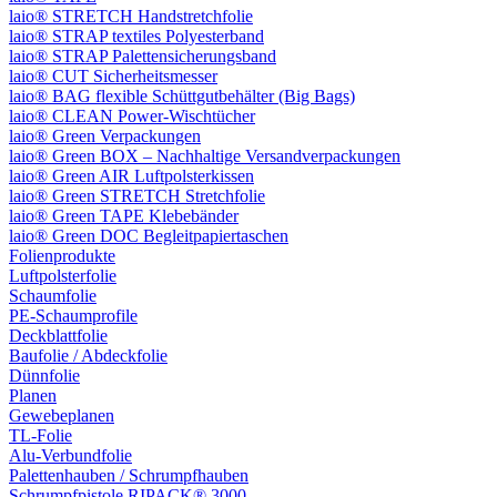
laio® STRETCH Handstretchfolie
laio® STRAP textiles Polyesterband
laio® STRAP Palettensicherungsband
laio® CUT Sicherheitsmesser
laio® BAG flexible Schüttgutbehälter (Big Bags)
laio® CLEAN Power-Wischtücher
laio® Green Verpackungen
laio® Green BOX – Nachhaltige Versandverpackungen
laio® Green AIR Luftpolsterkissen
laio® Green STRETCH Stretchfolie
laio® Green TAPE Klebebänder
laio® Green DOC Begleitpapiertaschen
Folienprodukte
Luftpolsterfolie
Schaumfolie
PE-Schaumprofile
Deckblattfolie
Baufolie / Abdeckfolie
Dünnfolie
Planen
Gewebeplanen
TL-Folie
Alu-Verbundfolie
Palettenhauben / Schrumpfhauben
Schrumpfpistole RIPACK® 3000