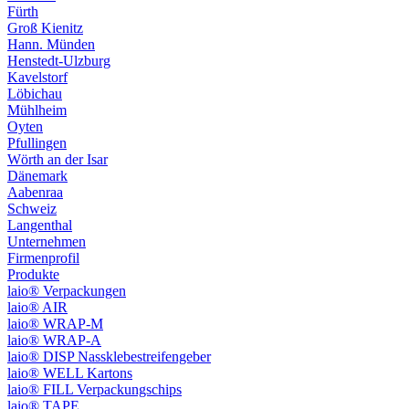
Fürth
Groß Kienitz
Hann. Münden
Henstedt-Ulzburg
Kavelstorf
Löbichau
Mühlheim
Oyten
Pfullingen
Wörth an der Isar
Dänemark
Aabenraa
Schweiz
Langenthal
Unternehmen
Firmenprofil
Produkte
laio® Verpackungen
laio® AIR
laio® WRAP-M
laio® WRAP-A
laio® DISP Nassklebestreifengeber
laio® WELL Kartons
laio® FILL Verpackungschips
laio® TAPE