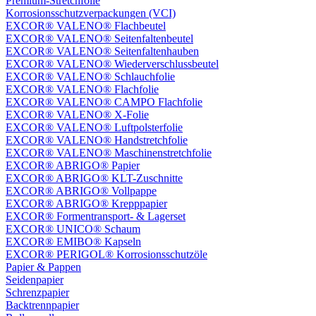
Premium-Stretchfolie
Korrosionsschutzverpackungen (VCI)
EXCOR® VALENO® Flachbeutel
EXCOR® VALENO® Seitenfaltenbeutel
EXCOR® VALENO® Seitenfaltenhauben
EXCOR® VALENO® Wiederverschlussbeutel
EXCOR® VALENO® Schlauchfolie
EXCOR® VALENO® Flachfolie
EXCOR® VALENO® CAMPO Flachfolie
EXCOR® VALENO® X-Folie
EXCOR® VALENO® Luftpolsterfolie
EXCOR® VALENO® Handstretchfolie
EXCOR® VALENO® Maschinenstretchfolie
EXCOR® ABRIGO® Papier
EXCOR® ABRIGO® KLT-Zuschnitte
EXCOR® ABRIGO® Vollpappe
EXCOR® ABRIGO® Krepppapier
EXCOR® Formentransport- & Lagerset
EXCOR® UNICO® Schaum
EXCOR® EMIBO® Kapseln
EXCOR® PERIGOL® Korrosionsschutzöle
Papier & Pappen
Seidenpapier
Schrenzpapier
Backtrennpapier