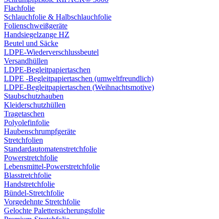
Flachfolie
Schlauchfolie & Halbschlauchfolie
Folienschweißgeräte
Handsiegelzange HZ
Beutel und Säcke
LDPE-Wiederverschlussbeutel
Versandhüllen
LDPE-Begleitpapiertaschen
LDPE -Begleitpapiertaschen (umweltfreundlich)
LDPE-Begleitpapiertaschen (Weihnachtsmotive)
Staubschutzhauben
Kleiderschutzhüllen
Tragetaschen
Polyolefinfolie
Haubenschrumpfgeräte
Stretchfolien
Standardautomatenstretchfolie
Powerstretchfolie
Lebensmittel-Powerstretchfolie
Blasstretchfolie
Handstretchfolie
Bündel-Stretchfolie
Vorgedehnte Stretchfolie
Gelochte Palettensicherungsfolie