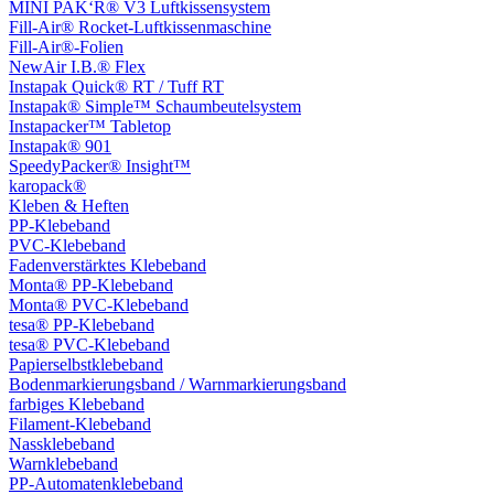
MINI PAK‘R® V3 Luftkissensystem
Fill-Air® Rocket-Luftkissenmaschine
Fill-Air®-Folien
NewAir I.B.® Flex
Instapak Quick® RT / Tuff RT
Instapak® Simple™ Schaumbeutelsystem
Instapacker™ Tabletop
Instapak® 901
SpeedyPacker® Insight™
karopack®
Kleben & Heften
PP-Klebeband
PVC-Klebeband
Fadenverstärktes Klebeband
Monta® PP-Klebeband
Monta® PVC-Klebeband
tesa® PP-Klebeband
tesa® PVC-Klebeband
Papierselbstklebeband
Bodenmarkierungsband / Warnmarkierungsband
farbiges Klebeband
Filament-Klebeband
Nassklebeband
Warnklebeband
PP-Automatenklebeband