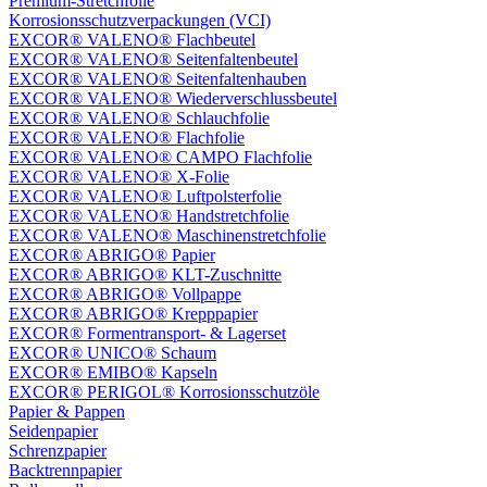
Premium-Stretchfolie
Korrosionsschutzverpackungen (VCI)
EXCOR® VALENO® Flachbeutel
EXCOR® VALENO® Seitenfaltenbeutel
EXCOR® VALENO® Seitenfaltenhauben
EXCOR® VALENO® Wiederverschlussbeutel
EXCOR® VALENO® Schlauchfolie
EXCOR® VALENO® Flachfolie
EXCOR® VALENO® CAMPO Flachfolie
EXCOR® VALENO® X-Folie
EXCOR® VALENO® Luftpolsterfolie
EXCOR® VALENO® Handstretchfolie
EXCOR® VALENO® Maschinenstretchfolie
EXCOR® ABRIGO® Papier
EXCOR® ABRIGO® KLT-Zuschnitte
EXCOR® ABRIGO® Vollpappe
EXCOR® ABRIGO® Krepppapier
EXCOR® Formentransport- & Lagerset
EXCOR® UNICO® Schaum
EXCOR® EMIBO® Kapseln
EXCOR® PERIGOL® Korrosionsschutzöle
Papier & Pappen
Seidenpapier
Schrenzpapier
Backtrennpapier