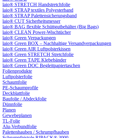
laio® STRETCH Handstretchfolie
laio® STRAP textiles Polyesterband
laio® STRAP Palettensicherungsband
laio® CUT Sicherheitsmesser
laio® BAG flexible Schüttgutbehälter (Big Bags)
laio® CLEAN Power-Wischtücher
laio® Green Verpackungen
laio® Green BOX – Nachhaltige Versandverpackungen
laio® Green AIR Luftpolsterkissen
laio® Green STRETCH Stretchfolie
laio® Green TAPE Klebebänder
laio® Green DOC Begleitpapiertaschen
Folienprodukte
Luftpolsterfolie
Schaumfolie
PE-Schaumprofile
Deckblattfolie
Baufolie / Abdeckfolie
Dünnfolie
Planen
Gewebeplanen
TL-Folie
Alu-Verbundfolie
Palettenhauben / Schrumpfhauben
Schrumpfpistole RIPACK® 3000