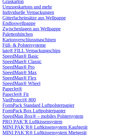
Graskarton
Umzugskartons und mehr
Individuelle Verpackungen
Gitterfacheinsätze aus Wellpappe
Endloswellpappe
Zwischenlagen aus Wellpappe
Palettenhütchen
Kartonverschlussmaschinen
Füll- & Polstersysteme
laio® FILL Verpackungschips
SpeedMan® Basic
SpeedMan® Classic
SpeedMan® Pro
SpeedMan® Max
SpeedMan® Flex
SpeedMan® Wheel
PaperJet®
PaperJet® Fit
VariProtect® 800
FormPack Standard Luftpolsterpapier
FormPack Box Luftpolsterpapier
SpeedMan Box® – mobiles Polstersystem
PRO PAK’R Luftkissensystem
MINI PAK‘R® Luftkissensystem Kaufgerät
MINI PAK‘R® Luftkissensystem Mietgerät