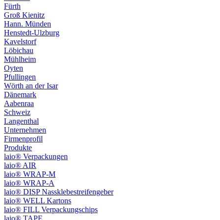
Fürth
Groß Kienitz
Hann. Münden
Henstedt-Ulzburg
Kavelstorf
Löbichau
Mühlheim
Oyten
Pfullingen
Wörth an der Isar
Dänemark
Aabenraa
Schweiz
Langenthal
Unternehmen
Firmenprofil
Produkte
laio® Verpackungen
laio® AIR
laio® WRAP-M
laio® WRAP-A
laio® DISP Nassklebestreifengeber
laio® WELL Kartons
laio® FILL Verpackungschips
laio® TAPE