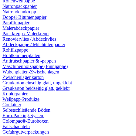
Rollenwellpappe
Natronpackpapier
Natrondehnkrepp
Doppel-Bitumenpapier
Paraffinpapier
Malerabdeckpapier
Packkrepp / Malerkrepp
Renoviervlies / Abdeckvlies
Abdeckpappe / Milchtütenpapier
Rohfilzpappe
Hohlkammerplatten
Antirutschpapier & -pappen
Maschinenholzpappe (Finnpappe)
Wabenplatten-Zwischenlagen
Zwischenlagenkarton
Graukarton einseitig glatt, ungeklebt
Graukarton beidseitig glatt, geklebt
Kopierpapier
Wellpapp-Produkte
Container
Selbstschließende Böden
Euro-Packing-System
Colompac®-Euroboxen
Faltschachteln
Gefahrgutverpackungen