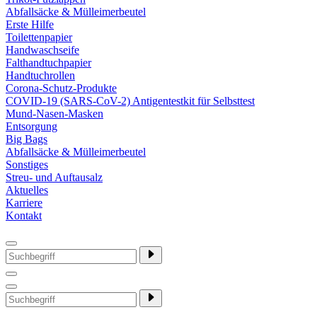
Abfallsäcke & Mülleimerbeutel
Erste Hilfe
Toilettenpapier
Handwaschseife
Falthandtuchpapier
Handtuchrollen
Corona-Schutz-Produkte
COVID-19 (SARS-CoV-2) Antigentestkit für Selbsttest
Mund-Nasen-Masken
Entsorgung
Big Bags
Abfallsäcke & Mülleimerbeutel
Sonstiges
Streu- und Auftausalz
Aktuelles
Karriere
Kontakt