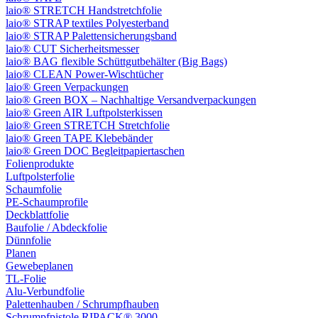
laio® STRETCH Handstretchfolie
laio® STRAP textiles Polyesterband
laio® STRAP Palettensicherungsband
laio® CUT Sicherheitsmesser
laio® BAG flexible Schüttgutbehälter (Big Bags)
laio® CLEAN Power-Wischtücher
laio® Green Verpackungen
laio® Green BOX – Nachhaltige Versandverpackungen
laio® Green AIR Luftpolsterkissen
laio® Green STRETCH Stretchfolie
laio® Green TAPE Klebebänder
laio® Green DOC Begleitpapiertaschen
Folienprodukte
Luftpolsterfolie
Schaumfolie
PE-Schaumprofile
Deckblattfolie
Baufolie / Abdeckfolie
Dünnfolie
Planen
Gewebeplanen
TL-Folie
Alu-Verbundfolie
Palettenhauben / Schrumpfhauben
Schrumpfpistole RIPACK® 3000