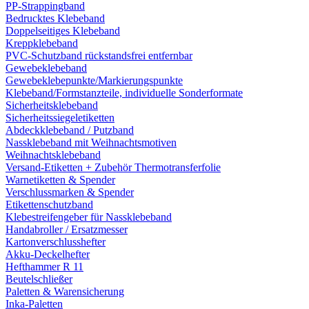
PP-Strappingband
Bedrucktes Klebeband
Doppelseitiges Klebeband
Kreppklebeband
PVC-Schutzband rückstandsfrei entfernbar
Gewebeklebeband
Gewebeklebepunkte/Markierungspunkte
Klebeband/Formstanzteile, individuelle Sonderformate
Sicherheitsklebeband
Sicherheitssiegeletiketten
Abdeckklebeband / Putzband
Nassklebeband mit Weihnachtsmotiven
Weihnachtsklebeband
Versand-Etiketten + Zubehör Thermotransferfolie
Warnetiketten & Spender
Verschlussmarken & Spender
Etikettenschutzband
Klebestreifengeber für Nassklebeband
Handabroller / Ersatzmesser
Kartonverschlusshefter
Akku-Deckelhefter
Hefthammer R 11
Beutelschließer
Paletten & Warensicherung
Inka-Paletten