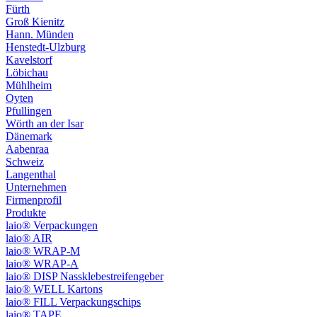
Fürth
Groß Kienitz
Hann. Münden
Henstedt-Ulzburg
Kavelstorf
Löbichau
Mühlheim
Oyten
Pfullingen
Wörth an der Isar
Dänemark
Aabenraa
Schweiz
Langenthal
Unternehmen
Firmenprofil
Produkte
laio® Verpackungen
laio® AIR
laio® WRAP-M
laio® WRAP-A
laio® DISP Nassklebestreifengeber
laio® WELL Kartons
laio® FILL Verpackungschips
laio® TAPE