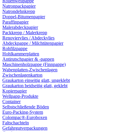
Rollenwellpappe
Natronpackpapier
Natrondehnkrepp
Doppel-Bitumenpapier
Paraffinpapier
Malerabdeckpapier
Packkrepp / Malerkrepp
Renoviervlies / Abdeckvlies
Abdeckpappe / Milchtütenpapier
Rohfilzpappe
Hohlkammerplatten
Antirutschpapier & -pappen
Maschinenholzpappe (Finnpappe)
Wabenplatten-Zwischenlagen
Zwischenlagenkarton
Graukarton einseitig glatt, ungeklebt
Graukarton beidseitig glatt, geklebt
Kopierpapier
Wellpapp-Produkte
Container
Selbstschließende Böden
Euro-Packing-System
Colompac®-Euroboxen
Faltschachteln
Gefahrgutverpackungen