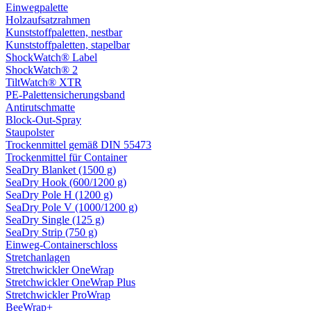
Einwegpalette
Holzaufsatzrahmen
Kunststoffpaletten, nestbar
Kunststoffpaletten, stapelbar
ShockWatch® Label
ShockWatch® 2
TiltWatch® XTR
PE-Palettensicherungsband
Antirutschmatte
Block-Out-Spray
Staupolster
Trockenmittel gemäß DIN 55473
Trockenmittel für Container
SeaDry Blanket (1500 g)
SeaDry Hook (600/1200 g)
SeaDry Pole H (1200 g)
SeaDry Pole V (1000/1200 g)
SeaDry Single (125 g)
SeaDry Strip (750 g)
Einweg-Containerschloss
Stretchanlagen
Stretchwickler OneWrap
Stretchwickler OneWrap Plus
Stretchwickler ProWrap
BeeWrap+