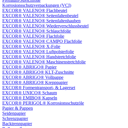
Premium-Stretchfolie
Korrosionsschutzverpackungen (VCI)
EXCOR® VALENO® Flachbeutel
EXCOR® VALENO® Seitenfaltenbeutel
EXCOR® VALENO® Seitenfaltenhauben
EXCOR® VALENO® Wiederverschlussbeutel
EXCOR® VALENO® Schlauchfolie
EXCOR® VALENO® Flachfolie
EXCOR® VALENO® CAMPO Flachfolie
EXCOR® VALENO® X-Folie
EXCOR® VALENO® Luftpolsterfolie
EXCOR® VALENO® Handstretchfolie
EXCOR® VALENO® Maschinenstretchfolie
EXCOR® ABRIGO® Papier
EXCOR® ABRIGO® KLT-Zuschnitte
EXCOR® ABRIGO® Vollpappe
EXCOR® ABRIGO® Krepppapier
EXCOR® Formentransport- & Lagerset
EXCOR® UNICO® Schaum
EXCOR® EMIBO® Kapseln
EXCOR® PERIGOL® Korrosionsschutzöle
Papier & Pappen
Seidenpapier
Schrenzpapier
Backtrennpapier