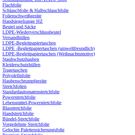
Flachfolie
Schlauchfolie & Halbschlauchfolie
Folienschweißgeräte
Handsiegelzange HZ
Beutel und Säcke
LDPE-Wiederverschlussbeutel
Versandhüllen
LDPE-Begleitpapiertaschen
LDPE -Begleitpapiertaschen (umweltfreundlich)
LDPE-Begleitpapiertaschen (Weihnachtsmotive)
Staubschutzhauben
Kleiderschutzhüllen
Tragetaschen
Polyolefinfolie
Haubenschrumpfgeräte
Stretchfolien
Standardautomatenstretchfolie
Powerstretchfolie
Lebensmittel-Powerstretchfolie
Blasstretchfolie
Handstretchfolie
Bündel-Stretchfolie
Vorgedehnte Stretchfolie
Gelochte Palettensicherungsfolie