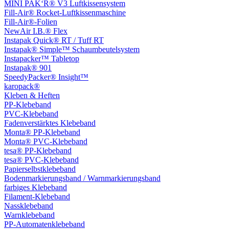
MINI PAK‘R® V3 Luftkissensystem
Fill-Air® Rocket-Luftkissenmaschine
Fill-Air®-Folien
NewAir I.B.® Flex
Instapak Quick® RT / Tuff RT
Instapak® Simple™ Schaumbeutelsystem
Instapacker™ Tabletop
Instapak® 901
SpeedyPacker® Insight™
karopack®
Kleben & Heften
PP-Klebeband
PVC-Klebeband
Fadenverstärktes Klebeband
Monta® PP-Klebeband
Monta® PVC-Klebeband
tesa® PP-Klebeband
tesa® PVC-Klebeband
Papierselbstklebeband
Bodenmarkierungsband / Warnmarkierungsband
farbiges Klebeband
Filament-Klebeband
Nassklebeband
Warnklebeband
PP-Automatenklebeband