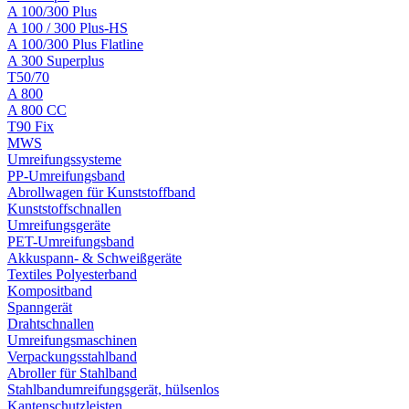
A 100/300 Plus
A 100 / 300 Plus-HS
A 100/300 Plus Flatline
A 300 Superplus
T50/70
A 800
A 800 CC
T90 Fix
MWS
Umreifungssysteme
PP-Umreifungsband
Abrollwagen für Kunststoffband
Kunststoffschnallen
Umreifungsgeräte
PET-Umreifungsband
Akkuspann- & Schweißgeräte
Textiles Polyesterband
Kompositband
Spanngerät
Drahtschnallen
Umreifungsmaschinen
Verpackungsstahlband
Abroller für Stahlband
Stahlbandumreifungsgerät, hülsenlos
Kantenschutzleisten