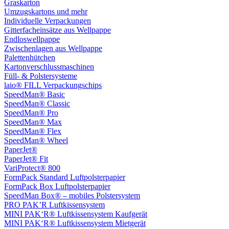
Graskarton
Umzugskartons und mehr
Individuelle Verpackungen
Gitterfacheinsätze aus Wellpappe
Endloswellpappe
Zwischenlagen aus Wellpappe
Palettenhütchen
Kartonverschlussmaschinen
Füll- & Polstersysteme
laio® FILL Verpackungschips
SpeedMan® Basic
SpeedMan® Classic
SpeedMan® Pro
SpeedMan® Max
SpeedMan® Flex
SpeedMan® Wheel
PaperJet®
PaperJet® Fit
VariProtect® 800
FormPack Standard Luftpolsterpapier
FormPack Box Luftpolsterpapier
SpeedMan Box® – mobiles Polstersystem
PRO PAK’R Luftkissensystem
MINI PAK‘R® Luftkissensystem Kaufgerät
MINI PAK‘R® Luftkissensystem Mietgerät