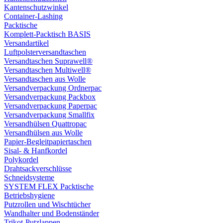
Kantenschutzwinkel
Container-Lashing
Packtische
Komplett-Packtisch BASIS
Versandartikel
Luftpolsterversandtaschen
Versandtaschen Suprawell®
Versandtaschen Multiwell®
Versandtaschen aus Wolle
Versandverpackung Ordnerpac
Versandverpackung Packbox
Versandverpackung Paperpac
Versandverpackung Smallfix
Versandhülsen Quattropac
Versandhülsen aus Wolle
Papier-Begleitpapiertaschen
Sisal- & Hanfkordel
Polykordel
Drahtsackverschlüsse
Schneidsysteme
SYSTEM FLEX Packtische
Betriebshygiene
Putzrollen und Wischtücher
Wandhalter und Bodenständer
Trikot-Putzlappen