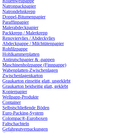
Rollenwellpappe
Natronpackpapier
Natrondehnkrepp
Doppel-Bitumenpapier
Paraffinpapier
Malerabdeckpapier
Packkrepp / Malerkrepp
Renoviervlies / Abdeckvlies
Abdeckpappe / Milchtütenpapier
Rohfilzpappe
Hohlkammerplatten
Antirutschpapier & -pappen
Maschinenholzpappe (Finnpappe)
Wabenplatten-Zwischenlagen
Zwischenlagenkarton
Graukarton einseitig glatt, ungeklebt
Graukarton beidseitig glatt, geklebt
Kopierpapier
Wellpapp-Produkte
Container
Selbstschließende Böden
Euro-Packing-System
Colompac®-Euroboxen
Faltschachteln
Gefahrgutverpackungen