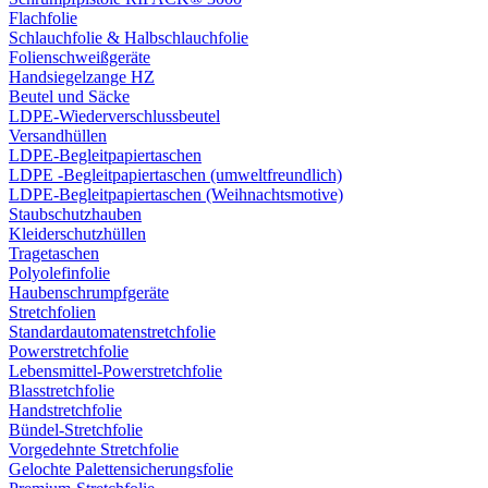
Flachfolie
Schlauchfolie & Halbschlauchfolie
Folienschweißgeräte
Handsiegelzange HZ
Beutel und Säcke
LDPE-Wiederverschlussbeutel
Versandhüllen
LDPE-Begleitpapiertaschen
LDPE -Begleitpapiertaschen (umweltfreundlich)
LDPE-Begleitpapiertaschen (Weihnachtsmotive)
Staubschutzhauben
Kleiderschutzhüllen
Tragetaschen
Polyolefinfolie
Haubenschrumpfgeräte
Stretchfolien
Standardautomatenstretchfolie
Powerstretchfolie
Lebensmittel-Powerstretchfolie
Blasstretchfolie
Handstretchfolie
Bündel-Stretchfolie
Vorgedehnte Stretchfolie
Gelochte Palettensicherungsfolie