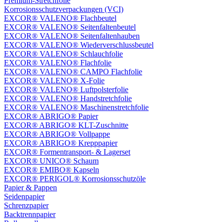
Premium-Stretchfolie
Korrosionsschutzverpackungen (VCI)
EXCOR® VALENO® Flachbeutel
EXCOR® VALENO® Seitenfaltenbeutel
EXCOR® VALENO® Seitenfaltenhauben
EXCOR® VALENO® Wiederverschlussbeutel
EXCOR® VALENO® Schlauchfolie
EXCOR® VALENO® Flachfolie
EXCOR® VALENO® CAMPO Flachfolie
EXCOR® VALENO® X-Folie
EXCOR® VALENO® Luftpolsterfolie
EXCOR® VALENO® Handstretchfolie
EXCOR® VALENO® Maschinenstretchfolie
EXCOR® ABRIGO® Papier
EXCOR® ABRIGO® KLT-Zuschnitte
EXCOR® ABRIGO® Vollpappe
EXCOR® ABRIGO® Krepppapier
EXCOR® Formentransport- & Lagerset
EXCOR® UNICO® Schaum
EXCOR® EMIBO® Kapseln
EXCOR® PERIGOL® Korrosionsschutzöle
Papier & Pappen
Seidenpapier
Schrenzpapier
Backtrennpapier