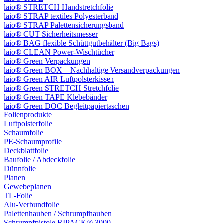
laio® STRETCH Handstretchfolie
laio® STRAP textiles Polyesterband
laio® STRAP Palettensicherungsband
laio® CUT Sicherheitsmesser
laio® BAG flexible Schüttgutbehälter (Big Bags)
laio® CLEAN Power-Wischtücher
laio® Green Verpackungen
laio® Green BOX – Nachhaltige Versandverpackungen
laio® Green AIR Luftpolsterkissen
laio® Green STRETCH Stretchfolie
laio® Green TAPE Klebebänder
laio® Green DOC Begleitpapiertaschen
Folienprodukte
Luftpolsterfolie
Schaumfolie
PE-Schaumprofile
Deckblattfolie
Baufolie / Abdeckfolie
Dünnfolie
Planen
Gewebeplanen
TL-Folie
Alu-Verbundfolie
Palettenhauben / Schrumpfhauben
Schrumpfpistole RIPACK® 3000