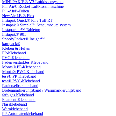
MINI PAK‘R® V3 Luftkissensystem
Fill-Air® Rocket-Luftkissenmaschine
Fill-Air®-Folien
NewAir I.B.® Flex
Instapak Quick® RT / Tuff RT
Instapak® Simple™ Schaumbeutelsystem
Instapacker™ Tabletop
Instapak® 901
SpeedyPacker® Insight™
karopack®
Kleben & Heften
PP-Klebeband
PVC-Klebeband
Fadenverstärktes Klebeband
Monta® PP-Klebeband
Monta® PVC-Klebeband
tesa® PP-Klebeband
tesa® PVC-Klebeband
Papierselbstklebeband
Bodenmarkierungsband / Warnmarkierungsband
farbiges Klebeband
Filament-Klebeband
Nassklebeband
Warnklebeband
PP-Automatenklebeband