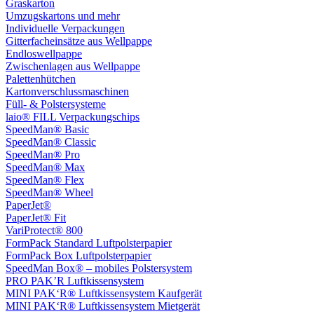
Graskarton
Umzugskartons und mehr
Individuelle Verpackungen
Gitterfacheinsätze aus Wellpappe
Endloswellpappe
Zwischenlagen aus Wellpappe
Palettenhütchen
Kartonverschlussmaschinen
Füll- & Polstersysteme
laio® FILL Verpackungschips
SpeedMan® Basic
SpeedMan® Classic
SpeedMan® Pro
SpeedMan® Max
SpeedMan® Flex
SpeedMan® Wheel
PaperJet®
PaperJet® Fit
VariProtect® 800
FormPack Standard Luftpolsterpapier
FormPack Box Luftpolsterpapier
SpeedMan Box® – mobiles Polstersystem
PRO PAK’R Luftkissensystem
MINI PAK‘R® Luftkissensystem Kaufgerät
MINI PAK‘R® Luftkissensystem Mietgerät