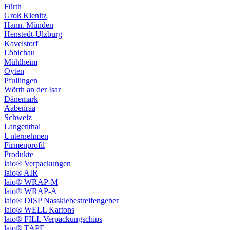
Fürth
Groß Kienitz
Hann. Münden
Henstedt-Ulzburg
Kavelstorf
Löbichau
Mühlheim
Oyten
Pfullingen
Wörth an der Isar
Dänemark
Aabenraa
Schweiz
Langenthal
Unternehmen
Firmenprofil
Produkte
laio® Verpackungen
laio® AIR
laio® WRAP-M
laio® WRAP-A
laio® DISP Nassklebestreifengeber
laio® WELL Kartons
laio® FILL Verpackungschips
laio® TAPE