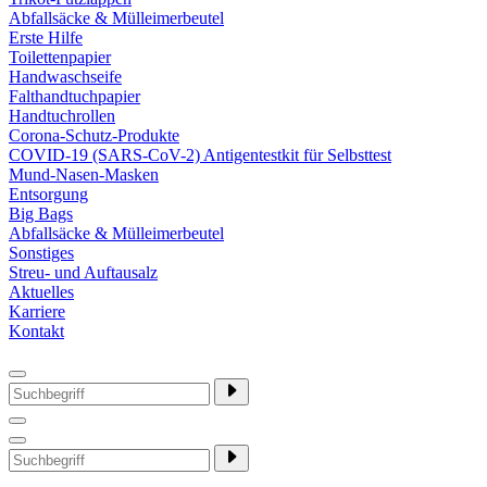
Abfallsäcke & Mülleimerbeutel
Erste Hilfe
Toilettenpapier
Handwaschseife
Falthandtuchpapier
Handtuchrollen
Corona-Schutz-Produkte
COVID-19 (SARS-CoV-2) Antigentestkit für Selbsttest
Mund-Nasen-Masken
Entsorgung
Big Bags
Abfallsäcke & Mülleimerbeutel
Sonstiges
Streu- und Auftausalz
Aktuelles
Karriere
Kontakt