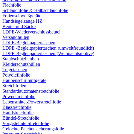
Flachfolie
Schlauchfolie & Halbschlauchfolie
Folienschweißgeräte
Handsiegelzange HZ
Beutel und Säcke
LDPE-Wiederverschlussbeutel
Versandhüllen
LDPE-Begleitpapiertaschen
LDPE -Begleitpapiertaschen (umweltfreundlich)
LDPE-Begleitpapiertaschen (Weihnachtsmotive)
Staubschutzhauben
Kleiderschutzhüllen
Tragetaschen
Polyolefinfolie
Haubenschrumpfgeräte
Stretchfolien
Standardautomatenstretchfolie
Powerstretchfolie
Lebensmittel-Powerstretchfolie
Blasstretchfolie
Handstretchfolie
Bündel-Stretchfolie
Vorgedehnte Stretchfolie
Gelochte Palettensicherungsfolie