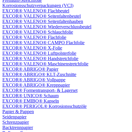
Premium-Stretchfolie
Korrosionsschutzverpackungen (VCI)
EXCOR® VALENO® Flachbeutel
EXCOR® VALENO® Seitenfaltenbeutel
EXCOR® VALENO® Seitenfaltenhauben
EXCOR® VALENO® Wiederverschlussbeutel
EXCOR® VALENO® Schlauchfolie
EXCOR® VALENO® Flachfolie
EXCOR® VALENO® CAMPO Flachfolie
EXCOR® VALENO® X-Folie
EXCOR® VALENO® Luftpolsterfolie
EXCOR® VALENO® Handstretchfolie
EXCOR® VALENO® Maschinenstretchfolie
EXCOR® ABRIGO® Papier
EXCOR® ABRIGO® KLT-Zuschnitte
EXCOR® ABRIGO® Vollpappe
EXCOR® ABRIGO® Krepppapier
EXCOR® Formentransport- & Lagerset
EXCOR® UNICO® Schaum
EXCOR® EMIBO® Kapseln
EXCOR® PERIGOL® Korrosionsschutzöle
Papier & Pappen
Seidenpapier
Schrenzpapier
Backtrennpapier