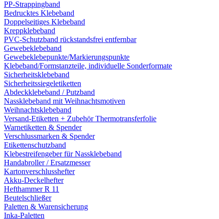
PP-Strappingband
Bedrucktes Klebeband
Doppelseitiges Klebeband
Kreppklebeband
PVC-Schutzband rückstandsfrei entfernbar
Gewebeklebeband
Gewebeklebepunkte/Markierungspunkte
Klebeband/Formstanzteile, individuelle Sonderformate
Sicherheitsklebeband
Sicherheitssiegeletiketten
Abdeckklebeband / Putzband
Nassklebeband mit Weihnachtsmotiven
Weihnachtsklebeband
Versand-Etiketten + Zubehör Thermotransferfolie
Warnetiketten & Spender
Verschlussmarken & Spender
Etikettenschutzband
Klebestreifengeber für Nassklebeband
Handabroller / Ersatzmesser
Kartonverschlusshefter
Akku-Deckelhefter
Hefthammer R 11
Beutelschließer
Paletten & Warensicherung
Inka-Paletten