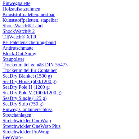
Einwegpalette
Holzaufsatzrahmen
Kunststoffpaletten, nestbar
Kunststoffpaletten, stapelbar
ShockWatch® Label
ShockWatch® 2
TiltWatch® XTR
PE-Palettensicherungsband
Antirutschmatte
Block-Out-Spray
Staupolster
Trockenmittel gemäß DIN 55473
Trockenmittel für Container
SeaDry Blanket (1500 g)
SeaDry Hook (600/1200 g)
SeaDry Pole H (1200 g)
SeaDry Pole V (1000/1200 g)
SeaDry Single (125 g)
SeaDry Strip (750 g)
Einweg-Containerschloss
Stretchanlagen
Stretchwickler OneWrap
Stretchwickler OneWrap Plus
Stretchwickler ProWrap
BeeWrap+