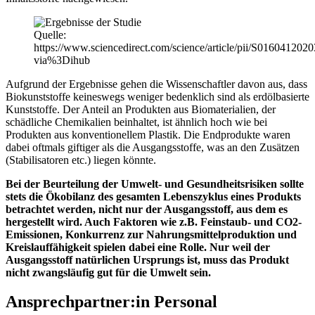
Quelle:
https://www.sciencedirect.com/science/article/pii/S016041202
via%3Dihub
Aufgrund der Ergebnisse gehen die Wissenschaftler davon aus, dass
Biokunststoffe keineswegs weniger bedenklich sind als erdölbasierte
Kunststoffe. Der Anteil an Produkten aus Biomaterialien, der
schädliche Chemikalien beinhaltet, ist ähnlich hoch wie bei
Produkten aus konventionellem Plastik. Die Endprodukte waren
dabei oftmals giftiger als die Ausgangsstoffe, was an den Zusätzen
(Stabilisatoren etc.) liegen könnte.
Bei der Beurteilung der Umwelt- und Gesundheitsrisiken sollte
stets die Ökobilanz des gesamten Lebenszyklus eines Produkts
betrachtet werden, nicht nur der Ausgangsstoff, aus dem es
hergestellt wird. Auch Faktoren wie z.
B
. Feinstaub- und CO2-
Emissionen, Konkurrenz zur Nahrungsmittelproduktion und
Kreislauffähigkeit spielen dabei eine Rolle. Nur weil der
Ausgangsstoff natürlichen Ursprungs ist, muss das Produkt
nicht zwangsläufig gut für die Umwelt sein.
Ansprechpartner:in Personal