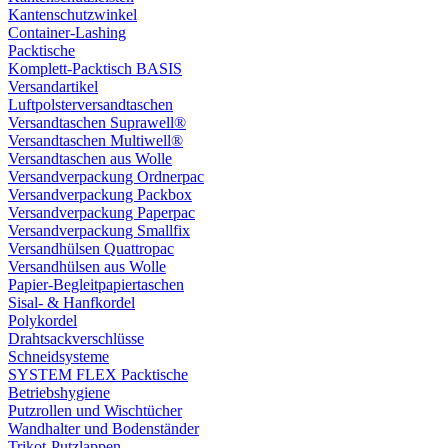
Kantenschutzwinkel
Container-Lashing
Packtische
Komplett-Packtisch BASIS
Versandartikel
Luftpolsterversandtaschen
Versandtaschen Suprawell®
Versandtaschen Multiwell®
Versandtaschen aus Wolle
Versandverpackung Ordnerpac
Versandverpackung Packbox
Versandverpackung Paperpac
Versandverpackung Smallfix
Versandhülsen Quattropac
Versandhülsen aus Wolle
Papier-Begleitpapiertaschen
Sisal- & Hanfkordel
Polykordel
Drahtsackverschlüsse
Schneidsysteme
SYSTEM FLEX Packtische
Betriebshygiene
Putzrollen und Wischtücher
Wandhalter und Bodenständer
Trikot-Putzlappen