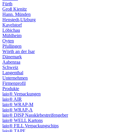
Fürth
Groß Kienitz
Hann. Münden
Henstedt-Ulzburg
Kavelstorf
Löbichau
Mühlheim
Oyten
Pfullingen
Wörth an der Isar
Dänemark
Aabenraa
Schweiz
Langenthal
Unternehmen
Firmenprofil
Produkte
laio® Verpackungen
laio® AIR
laio® WRAP-M
laio® WRAP-A
laio® DISP Nassklebestreifengeber
laio® WELL Kartons
laio® FILL Verpackungschips
laio® TAPE