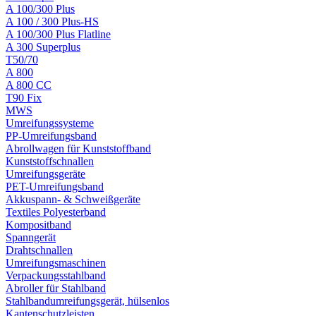
A 100/300 Plus
A 100 / 300 Plus-HS
A 100/300 Plus Flatline
A 300 Superplus
T50/70
A 800
A 800 CC
T90 Fix
MWS
Umreifungssysteme
PP-Umreifungsband
Abrollwagen für Kunststoffband
Kunststoffschnallen
Umreifungsgeräte
PET-Umreifungsband
Akkuspann- & Schweißgeräte
Textiles Polyesterband
Kompositband
Spanngerät
Drahtschnallen
Umreifungsmaschinen
Verpackungsstahlband
Abroller für Stahlband
Stahlbandumreifungsgerät, hülsenlos
Kantenschutzleisten