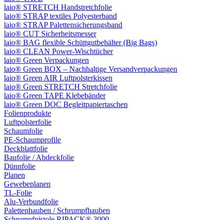
laio® STRETCH Handstretchfolie
laio® STRAP textiles Polyesterband
laio® STRAP Palettensicherungsband
laio® CUT Sicherheitsmesser
laio® BAG flexible Schüttgutbehälter (Big Bags)
laio® CLEAN Power-Wischtücher
laio® Green Verpackungen
laio® Green BOX – Nachhaltige Versandverpackungen
laio® Green AIR Luftpolsterkissen
laio® Green STRETCH Stretchfolie
laio® Green TAPE Klebebänder
laio® Green DOC Begleitpapiertaschen
Folienprodukte
Luftpolsterfolie
Schaumfolie
PE-Schaumprofile
Deckblattfolie
Baufolie / Abdeckfolie
Dünnfolie
Planen
Gewebeplanen
TL-Folie
Alu-Verbundfolie
Palettenhauben / Schrumpfhauben
Schrumpfpistole RIPACK® 3000