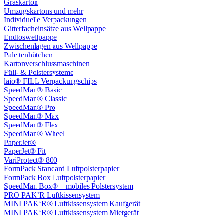
Graskarton
Umzugskartons und mehr
Individuelle Verpackungen
Gitterfacheinsätze aus Wellpappe
Endloswellpappe
Zwischenlagen aus Wellpappe
Palettenhütchen
Kartonverschlussmaschinen
Füll- & Polstersysteme
laio® FILL Verpackungschips
SpeedMan® Basic
SpeedMan® Classic
SpeedMan® Pro
SpeedMan® Max
SpeedMan® Flex
SpeedMan® Wheel
PaperJet®
PaperJet® Fit
VariProtect® 800
FormPack Standard Luftpolsterpapier
FormPack Box Luftpolsterpapier
SpeedMan Box® – mobiles Polstersystem
PRO PAK’R Luftkissensystem
MINI PAK‘R® Luftkissensystem Kaufgerät
MINI PAK‘R® Luftkissensystem Mietgerät