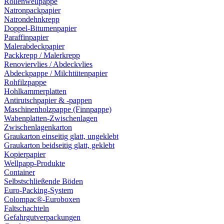
Rollenwellpappe
Natronpackpapier
Natrondehnkrepp
Doppel-Bitumenpapier
Paraffinpapier
Malerabdeckpapier
Packkrepp / Malerkrepp
Renoviervlies / Abdeckvlies
Abdeckpappe / Milchtütenpapier
Rohfilzpappe
Hohlkammerplatten
Antirutschpapier & -pappen
Maschinenholzpappe (Finnpappe)
Wabenplatten-Zwischenlagen
Zwischenlagenkarton
Graukarton einseitig glatt, ungeklebt
Graukarton beidseitig glatt, geklebt
Kopierpapier
Wellpapp-Produkte
Container
Selbstschließende Böden
Euro-Packing-System
Colompac®-Euroboxen
Faltschachteln
Gefahrgutverpackungen