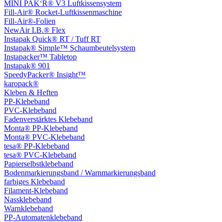
MINI PAK‘R® V3 Luftkissensystem
Fill-Air® Rocket-Luftkissenmaschine
Fill-Air®-Folien
NewAir I.B.® Flex
Instapak Quick® RT / Tuff RT
Instapak® Simple™ Schaumbeutelsystem
Instapacker™ Tabletop
Instapak® 901
SpeedyPacker® Insight™
karopack®
Kleben & Heften
PP-Klebeband
PVC-Klebeband
Fadenverstärktes Klebeband
Monta® PP-Klebeband
Monta® PVC-Klebeband
tesa® PP-Klebeband
tesa® PVC-Klebeband
Papierselbstklebeband
Bodenmarkierungsband / Warnmarkierungsband
farbiges Klebeband
Filament-Klebeband
Nassklebeband
Warnklebeband
PP-Automatenklebeband