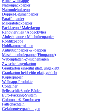
Rollenwellpappe
Natronpackpapier
Natrondehnkrepp
Doppel-Bitumenpapier
Paraffinpapier
Malerabdeckpapier
Packkrepp / Malerkrepp
Renoviervlies / Abdeckvlies
Abdeckpappe / Milchtütenpapier
Rohfilzpappe
Hohlkammerplatten
Antirutschpapier & -pappen
Maschinenholzpappe (Finnpappe)
Wabenplatten-Zwischenlagen
Zwischenlagenkarton
Graukarton einseitig glatt, ungeklebt
Graukarton beidseitig glatt, geklebt
Kopierpapier
Wellpapp-Produkte
Container
Selbstschließende Böden
Euro-Packing-System
Colompac®-Euroboxen
Faltschachteln
Gefahrgutverpackungen