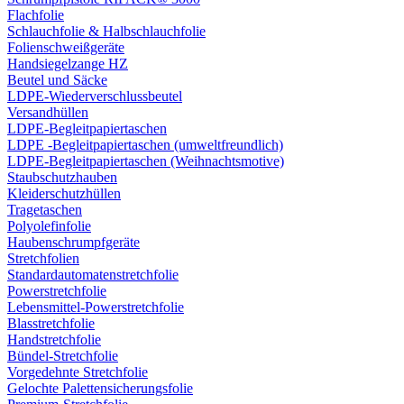
Flachfolie
Schlauchfolie & Halbschlauchfolie
Folienschweißgeräte
Handsiegelzange HZ
Beutel und Säcke
LDPE-Wiederverschlussbeutel
Versandhüllen
LDPE-Begleitpapiertaschen
LDPE -Begleitpapiertaschen (umweltfreundlich)
LDPE-Begleitpapiertaschen (Weihnachtsmotive)
Staubschutzhauben
Kleiderschutzhüllen
Tragetaschen
Polyolefinfolie
Haubenschrumpfgeräte
Stretchfolien
Standardautomatenstretchfolie
Powerstretchfolie
Lebensmittel-Powerstretchfolie
Blasstretchfolie
Handstretchfolie
Bündel-Stretchfolie
Vorgedehnte Stretchfolie
Gelochte Palettensicherungsfolie