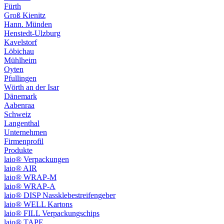
Fürth
Groß Kienitz
Hann. Münden
Henstedt-Ulzburg
Kavelstorf
Löbichau
Mühlheim
Oyten
Pfullingen
Wörth an der Isar
Dänemark
Aabenraa
Schweiz
Langenthal
Unternehmen
Firmenprofil
Produkte
laio® Verpackungen
laio® AIR
laio® WRAP-M
laio® WRAP-A
laio® DISP Nassklebestreifengeber
laio® WELL Kartons
laio® FILL Verpackungschips
laio® TAPE