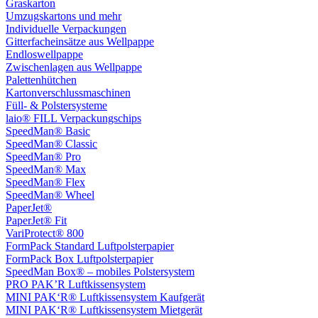
Graskarton
Umzugskartons und mehr
Individuelle Verpackungen
Gitterfacheinsätze aus Wellpappe
Endloswellpappe
Zwischenlagen aus Wellpappe
Palettenhütchen
Kartonverschlussmaschinen
Füll- & Polstersysteme
laio® FILL Verpackungschips
SpeedMan® Basic
SpeedMan® Classic
SpeedMan® Pro
SpeedMan® Max
SpeedMan® Flex
SpeedMan® Wheel
PaperJet®
PaperJet® Fit
VariProtect® 800
FormPack Standard Luftpolsterpapier
FormPack Box Luftpolsterpapier
SpeedMan Box® – mobiles Polstersystem
PRO PAK’R Luftkissensystem
MINI PAK‘R® Luftkissensystem Kaufgerät
MINI PAK‘R® Luftkissensystem Mietgerät