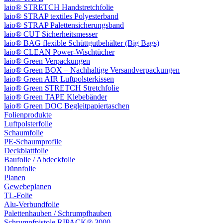
laio® STRETCH Handstretchfolie
laio® STRAP textiles Polyesterband
laio® STRAP Palettensicherungsband
laio® CUT Sicherheitsmesser
laio® BAG flexible Schüttgutbehälter (Big Bags)
laio® CLEAN Power-Wischtücher
laio® Green Verpackungen
laio® Green BOX – Nachhaltige Versandverpackungen
laio® Green AIR Luftpolsterkissen
laio® Green STRETCH Stretchfolie
laio® Green TAPE Klebebänder
laio® Green DOC Begleitpapiertaschen
Folienprodukte
Luftpolsterfolie
Schaumfolie
PE-Schaumprofile
Deckblattfolie
Baufolie / Abdeckfolie
Dünnfolie
Planen
Gewebeplanen
TL-Folie
Alu-Verbundfolie
Palettenhauben / Schrumpfhauben
Schrumpfpistole RIPACK® 3000