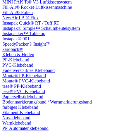
MINI PAK‘R® V3 Luftkissensystem
Fill-Air® Rocket-Luftkissenmaschine
Fill-Air®-Folien
NewAir I.B.® Flex
Instapak Quick® RT / Tuff RT
Instapak® Simple™ Schaumbeutelsystem
Instapacker™ Tabletop
Instapak® 901
SpeedyPacker® Insight™
karopack®
Kleben & Heften
PP-Klebeband
PVC-Klebeband
Fadenverstärktes Klebeband
Monta® PP-Klebeband
Monta® PVC-Klebeband
tesa® PP-Klebeband
tesa® PVC-Klebeband
Papierselbstklebeband
Bodenmarkierungsband / Warnmarkierungsband
farbiges Klebeband
Filament-Klebeband
Nassklebeband
Warnklebeband
PP-Automatenklebeband