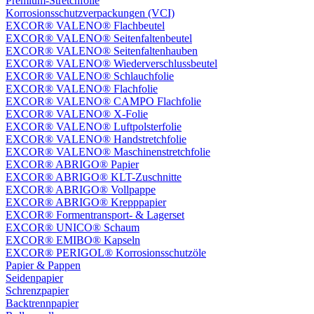
Premium-Stretchfolie
Korrosionsschutzverpackungen (VCI)
EXCOR® VALENO® Flachbeutel
EXCOR® VALENO® Seitenfaltenbeutel
EXCOR® VALENO® Seitenfaltenhauben
EXCOR® VALENO® Wiederverschlussbeutel
EXCOR® VALENO® Schlauchfolie
EXCOR® VALENO® Flachfolie
EXCOR® VALENO® CAMPO Flachfolie
EXCOR® VALENO® X-Folie
EXCOR® VALENO® Luftpolsterfolie
EXCOR® VALENO® Handstretchfolie
EXCOR® VALENO® Maschinenstretchfolie
EXCOR® ABRIGO® Papier
EXCOR® ABRIGO® KLT-Zuschnitte
EXCOR® ABRIGO® Vollpappe
EXCOR® ABRIGO® Krepppapier
EXCOR® Formentransport- & Lagerset
EXCOR® UNICO® Schaum
EXCOR® EMIBO® Kapseln
EXCOR® PERIGOL® Korrosionsschutzöle
Papier & Pappen
Seidenpapier
Schrenzpapier
Backtrennpapier