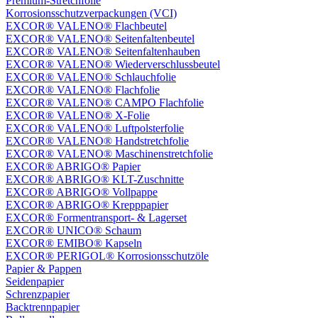
Premium-Stretchfolie
Korrosionsschutzverpackungen (VCI)
EXCOR® VALENO® Flachbeutel
EXCOR® VALENO® Seitenfaltenbeutel
EXCOR® VALENO® Seitenfaltenhauben
EXCOR® VALENO® Wiederverschlussbeutel
EXCOR® VALENO® Schlauchfolie
EXCOR® VALENO® Flachfolie
EXCOR® VALENO® CAMPO Flachfolie
EXCOR® VALENO® X-Folie
EXCOR® VALENO® Luftpolsterfolie
EXCOR® VALENO® Handstretchfolie
EXCOR® VALENO® Maschinenstretchfolie
EXCOR® ABRIGO® Papier
EXCOR® ABRIGO® KLT-Zuschnitte
EXCOR® ABRIGO® Vollpappe
EXCOR® ABRIGO® Krepppapier
EXCOR® Formentransport- & Lagerset
EXCOR® UNICO® Schaum
EXCOR® EMIBO® Kapseln
EXCOR® PERIGOL® Korrosionsschutzöle
Papier & Pappen
Seidenpapier
Schrenzpapier
Backtrennpapier