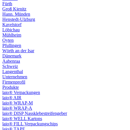
Fürth
Groß Kienitz
Hann. Münden
Henstedt-Ulzburg
Kavelstorf
Löbichau
Mühlheim
Oyten
Pfullingen
Wörth an der Isar
Dänemark
Aabenraa
Schweiz
Langenthal
Unternehmen
Firmenprofil
Produkte
laio® Verpackungen
laio® AIR
laio® WRAP-M
laio® WRAP-A
laio® DISP Nassklebestreifengeber
laio® WELL Kartons
laio® FILL Verpackungschips
laio® TAPE