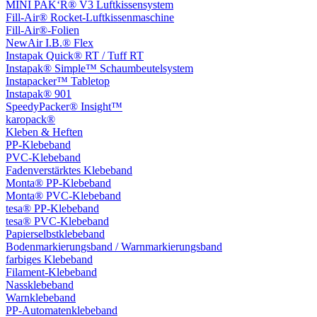
MINI PAK‘R® V3 Luftkissensystem
Fill-Air® Rocket-Luftkissenmaschine
Fill-Air®-Folien
NewAir I.B.® Flex
Instapak Quick® RT / Tuff RT
Instapak® Simple™ Schaumbeutelsystem
Instapacker™ Tabletop
Instapak® 901
SpeedyPacker® Insight™
karopack®
Kleben & Heften
PP-Klebeband
PVC-Klebeband
Fadenverstärktes Klebeband
Monta® PP-Klebeband
Monta® PVC-Klebeband
tesa® PP-Klebeband
tesa® PVC-Klebeband
Papierselbstklebeband
Bodenmarkierungsband / Warnmarkierungsband
farbiges Klebeband
Filament-Klebeband
Nassklebeband
Warnklebeband
PP-Automatenklebeband