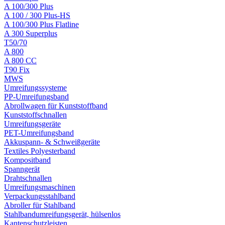
A 100/300 Plus
A 100 / 300 Plus-HS
A 100/300 Plus Flatline
A 300 Superplus
T50/70
A 800
A 800 CC
T90 Fix
MWS
Umreifungssysteme
PP-Umreifungsband
Abrollwagen für Kunststoffband
Kunststoffschnallen
Umreifungsgeräte
PET-Umreifungsband
Akkuspann- & Schweißgeräte
Textiles Polyesterband
Kompositband
Spanngerät
Drahtschnallen
Umreifungsmaschinen
Verpackungsstahlband
Abroller für Stahlband
Stahlbandumreifungsgerät, hülsenlos
Kantenschutzleisten