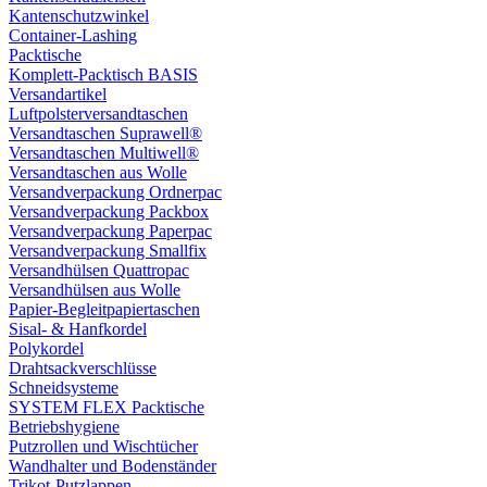
Kantenschutzwinkel
Container-Lashing
Packtische
Komplett-Packtisch BASIS
Versandartikel
Luftpolsterversandtaschen
Versandtaschen Suprawell®
Versandtaschen Multiwell®
Versandtaschen aus Wolle
Versandverpackung Ordnerpac
Versandverpackung Packbox
Versandverpackung Paperpac
Versandverpackung Smallfix
Versandhülsen Quattropac
Versandhülsen aus Wolle
Papier-Begleitpapiertaschen
Sisal- & Hanfkordel
Polykordel
Drahtsackverschlüsse
Schneidsysteme
SYSTEM FLEX Packtische
Betriebshygiene
Putzrollen und Wischtücher
Wandhalter und Bodenständer
Trikot-Putzlappen