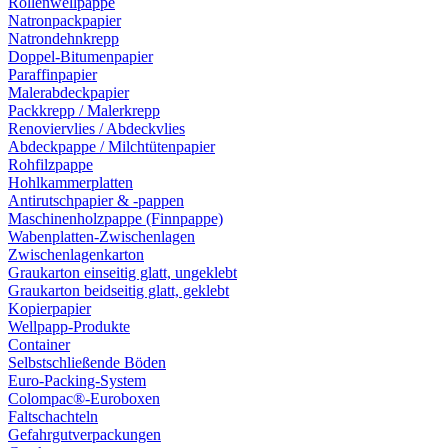
Rollenwellpappe
Natronpackpapier
Natrondehnkrepp
Doppel-Bitumenpapier
Paraffinpapier
Malerabdeckpapier
Packkrepp / Malerkrepp
Renoviervlies / Abdeckvlies
Abdeckpappe / Milchtütenpapier
Rohfilzpappe
Hohlkammerplatten
Antirutschpapier & -pappen
Maschinenholzpappe (Finnpappe)
Wabenplatten-Zwischenlagen
Zwischenlagenkarton
Graukarton einseitig glatt, ungeklebt
Graukarton beidseitig glatt, geklebt
Kopierpapier
Wellpapp-Produkte
Container
Selbstschließende Böden
Euro-Packing-System
Colompac®-Euroboxen
Faltschachteln
Gefahrgutverpackungen