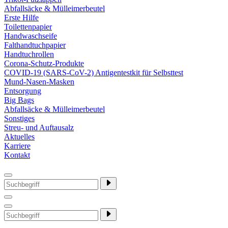
Abfallsäcke & Mülleimerbeutel
Erste Hilfe
Toilettenpapier
Handwaschseife
Falthandtuchpapier
Handtuchrollen
Corona-Schutz-Produkte
COVID-19 (SARS-CoV-2) Antigentestkit für Selbsttest
Mund-Nasen-Masken
Entsorgung
Big Bags
Abfallsäcke & Mülleimerbeutel
Sonstiges
Streu- und Auftausalz
Aktuelles
Karriere
Kontakt