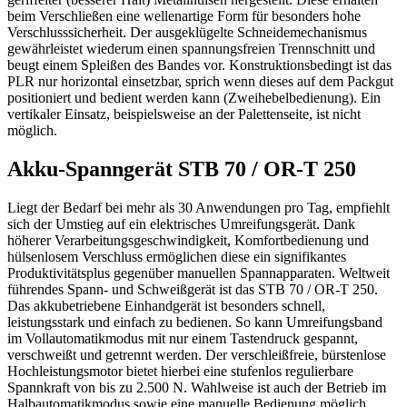
beim Verschließen eine wellenartige Form für besonders hohe
Verschlusssicherheit. Der ausgeklügelte Schneidemechanismus
gewährleistet wiederum einen spannungsfreien Trennschnitt und
beugt einem Spleißen des Bandes vor. Konstruktionsbedingt ist das
PLR nur horizontal einsetzbar, sprich wenn dieses auf dem Packgut
positioniert und bedient werden kann (Zweihebelbedienung). Ein
vertikaler Einsatz, beispielsweise an der Palettenseite, ist nicht
möglich.
Akku-Spanngerät STB 70 / OR-T 250
Liegt der Bedarf bei mehr als 30 Anwendungen pro Tag, empfiehlt
sich der Umstieg auf ein elektrisches Umreifungsgerät. Dank
höherer Verarbeitungsgeschwindigkeit, Komfortbedienung und
hülsenlosem Verschluss ermöglichen diese ein signifikantes
Produktivitätsplus gegenüber manuellen Spannapparaten. Weltweit
führendes Spann- und Schweißgerät ist das STB 70 / OR-T 250.
Das akkubetriebene Einhandgerät ist besonders schnell,
leistungsstark und einfach zu bedienen. So kann Umreifungsband
im Vollautomatikmodus mit nur einem Tastendruck gespannt,
verschweißt und getrennt werden. Der verschleißfreie, bürstenlose
Hochleistungsmotor bietet hierbei eine stufenlos regulierbare
Spannkraft von bis zu 2.500 N. Wahlweise ist auch der Betrieb im
Halbautomatikmodus sowie eine manuelle Bedienung möglich.