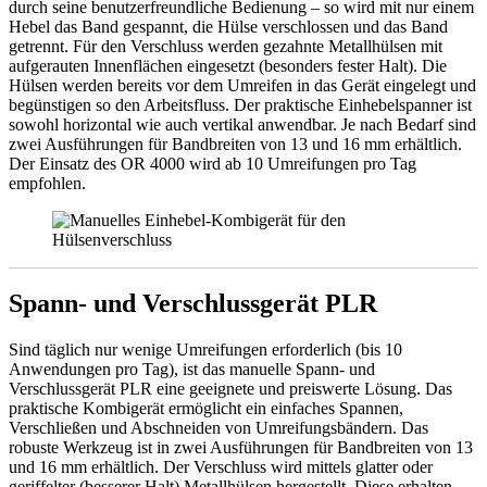
durch seine benutzerfreundliche Bedienung – so wird mit nur einem
Hebel das Band gespannt, die Hülse verschlossen und das Band
getrennt. Für den Verschluss werden gezahnte Metallhülsen mit
aufgerauten Innenflächen eingesetzt (besonders fester Halt). Die
Hülsen werden bereits vor dem Umreifen in das Gerät eingelegt und
begünstigen so den Arbeitsfluss. Der praktische Einhebelspanner ist
sowohl horizontal wie auch vertikal anwendbar. Je nach Bedarf sind
zwei Ausführungen für Bandbreiten von 13 und 16 mm erhältlich.
Der Einsatz des OR 4000 wird ab 10 Umreifungen pro Tag
empfohlen.
Spann- und Verschlussgerät PLR
Sind täglich nur wenige Umreifungen erforderlich (bis 10
Anwendungen pro Tag), ist das manuelle Spann- und
Verschlussgerät PLR eine geeignete und preiswerte Lösung. Das
praktische Kombigerät ermöglicht ein einfaches Spannen,
Verschließen und Abschneiden von Umreifungsbändern. Das
robuste Werkzeug ist in zwei Ausführungen für Bandbreiten von 13
und 16 mm erhältlich. Der Verschluss wird mittels glatter oder
geriffelter (besserer Halt) Metallhülsen hergestellt. Diese erhalten