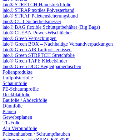
laio® STRETCH Handstretchfolie
laio® STRAP textiles Polyesterband
laio® STRAP Palettensicherungsband
laio® CUT Sicherheitsmesser
laio® BAG flexible Schüttgutbehälter (Big Bags)
laio® CLEAN Power-Wischtücher
laio® Green Verpackungen
laio® Green BOX – Nachhaltige Versandverpackungen
laio® Green AIR Luftpolsterkissen
laio® Green STRETCH Stretchfolie
laio® Green TAPE Klebebänder
laio® Green DOC Begleitpapiertaschen
Folienprodukte
Luftpolsterfolie
Schaumfolie
PE-Schaumprofile
Deckblattfolie
Baufolie / Abdeckfolie
Dünnfolie
Planen
Gewebeplanen
TL-Folie
Alu-Verbundfolie
Palettenhauben / Schrumpfhauben
Schrumpfpistole RIPACK® 3000