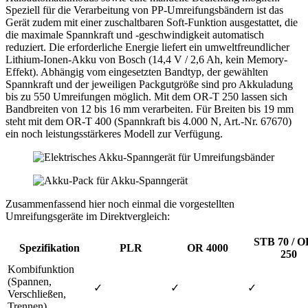
Speziell für die Verarbeitung von PP-Umreifungsbändern ist das
Gerät zudem mit einer zuschaltbaren Soft-Funktion ausgestattet, die
die maximale Spannkraft und -geschwindigkeit automatisch
reduziert. Die erforderliche Energie liefert ein umweltfreundlicher
Lithium-Ionen-Akku von Bosch (14,4 V / 2,6 Ah, kein Memory-
Effekt). Abhängig vom eingesetzten Bandtyp, der gewählten
Spannkraft und der jeweiligen Packgutgröße sind pro Akkuladung
bis zu 550 Umreifungen möglich. Mit dem OR-T 250 lassen sich
Bandbreiten von 12 bis 16 mm verarbeiten. Für Breiten bis 19 mm
steht mit dem OR-T 400 (Spannkraft bis 4.000 N, Art.-Nr. 67670)
ein noch leistungsstärkeres Modell zur Verfügung.
Zusammenfassend hier noch einmal die vorgestellten
Umreifungsgeräte im Direktvergleich:
STB 70 / O
Spezifikation
PLR
OR 4000
250
Kombifunktion
(Spannen,
✓
✓
✓
Verschließen,
Trennen)