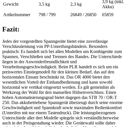
3,9 kg (inkl.
Gewicht
3,5 kg
2,3 kg
Akku)
Artikelnummer
798 / 799
26849 / 26850
65859
Fazit:
Jedes der vorgestellten Spanngeräte bietet eine zuverlässige
Verschlussleistung von PP-Umreifungsbändern. Besonders
praktisch: Es handelt sich bei allen Modellen um Kombigeräte zum
Spannen, Verschließen und Trennen des Bandes. Die Unterschiede
liegen in der Anwenderfreundlichkeit und
Verarbeitungsgeschwindigkeit. Beim PLR handelt es sich um ein
preiswertes Einstiegmodell für den kleinen Bedarf, das auf den
horizontalen Einsatz beschränkt ist. Das OR 4000 bietet den
wesentlichen Vorteil der Einhandbedienung und kann sowohl
horizontal wie vertikal eingesetzt werden. Es gilt gemeinhin als
Werkzeug der Wahl für den manuellen Hülsenverschluss. Einen
hohen Automatisierungsgrad bietet dagegen das STB 70 / OR-T
250. Das akkubetriebene Spanngerät überzeugt durch seine enorme
Geschwindigkeit und Spannkraft sowie maximalen Bedienkomfort
(Umreifen mit nur einem Tastendruck). Die leistungsbezogenen
Unterschiede aller drei Modelle spiegeln sich verständlicherweise
auch in der Preisgestaltung wieder. Die Gerätewahl sollte daher