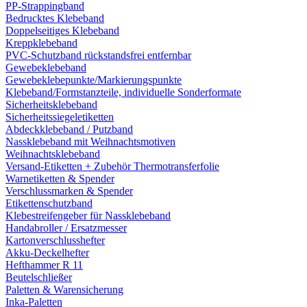
PP-Strappingband
Bedrucktes Klebeband
Doppelseitiges Klebeband
Kreppklebeband
PVC-Schutzband rückstandsfrei entfernbar
Gewebeklebeband
Gewebeklebepunkte/Markierungspunkte
Klebeband/Formstanzteile, individuelle Sonderformate
Sicherheitsklebeband
Sicherheitssiegeletiketten
Abdeckklebeband / Putzband
Nassklebeband mit Weihnachtsmotiven
Weihnachtsklebeband
Versand-Etiketten + Zubehör Thermotransferfolie
Warnetiketten & Spender
Verschlussmarken & Spender
Etikettenschutzband
Klebestreifengeber für Nassklebeband
Handabroller / Ersatzmesser
Kartonverschlusshefter
Akku-Deckelhefter
Hefthammer R 11
Beutelschließer
Paletten & Warensicherung
Inka-Paletten