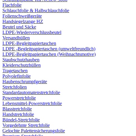
Flachfolie
Schlauchfolie & Halbschlauchfolie
Folienschweißgeräte
Handsiegelzange HZ
Beutel und Säcke
LDPE-Wiederverschlussbeutel
Versandhüllen
LDPE-Begleitpapiertaschen
LDPE -Begleitpapiertaschen (umweltfreundlich)
LDPE-Begleitpapiertaschen (Weihnachtsmotive)
Staubschutzhauben
Kleiderschutzhüllen
Tragetaschen
Polyolefinfolie
Haubenschrumpfgeräte
Stretchfolien
Standardautomatenstretchfolie
Powerstretchfolie
Lebensmittel-Powerstretchfolie
Blasstretchfolie
Handstretchfolie
Bündel-Stretchfolie
Vorgedehnte Stretchfolie
Gelochte Palettensicherungsfolie