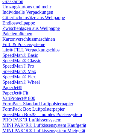
Graskarton
Umzugskartons und mehr
Individuelle Verpackungen
Gitterfacheinsätze aus Wellpappe
Endloswellpappe
Zwischenlagen aus Wellpappe
Palettenhütchen
Kartonverschlussmaschinen
Füll- & Polstersysteme
laio® FILL Verpackungschips
SpeedMan® Basic
SpeedMan® Classic
SpeedMan® Pro
SpeedMan® Max
SpeedMan® Flex
SpeedMan® Wheel
PaperJet®
PaperJet® Fit
VariProtect® 800
FormPack Standard Luftpolsterpapier
FormPack Box Luftpolsterpapier
SpeedMan Box® – mobiles Polstersystem
PRO PAK’R Luftkissensystem
MINI PAK‘R® Luftkissensystem Kaufgerät
MINI PAK‘R® Luftkissensystem Mietgerät