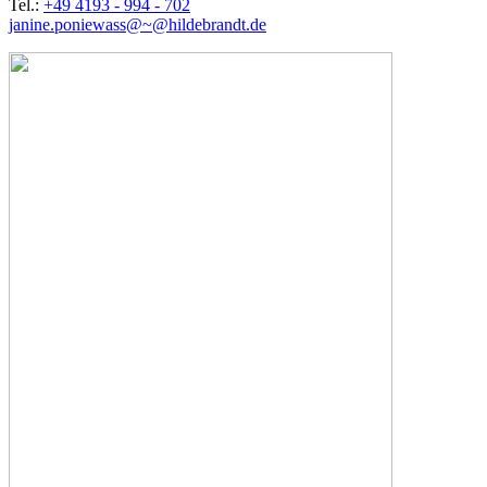
Tel.:
+49 4193 - 994 - 702
janine.poniewass@~@hildebrandt.de