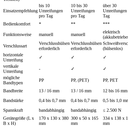
bis 10
10 bis 30
über 30
Einsatzempfehlung
Umreifungen
Umreifungen
Umreifungen 
pro Tag
pro Tag
Tag
Bedienkomfort
*
**
***
elektrisch
Funktionsweise
manuell
manuell
(akkubetriebe
Verschlusshülsen
Verschlusshülsen
Schweißversc
Verschlussart
erforderlich
erforderlich
(hülsenlos)
horizontale
✓
✓
✓
Umreifung
vertikale
-
✓
✓
Umreifung
mögliche
PP
PP, (PET)
PP, PET
Bandtypen
Bandbreite
13 / 16 mm
13 / 16 mm
12 bis 16 mm
Bandstärke
0,4 bis 0,7 mm
0,4 bis 0,7 mm
0,5 bis 1,0 m
Spannkraft
bandabhängig
bandabhängig
≤ 2.500 N
Gerätegröße (L x
170 x 130 x 380
300 x 50 x 165
334 x 138 x 
B x H)
mm
mm
mm