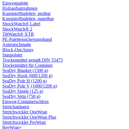
Einwegpalette
Holzaufsatzrahmen
Kunststoffpaletten, nestbar
Kunststoffpaletten, stapelbar
ShockWatch® Label
ShockWatch® 2
TiltWatch® XTR
PE-Palettensicherungsband
Antirutschmatte
Block-Out-Spray
Staupolster
Trockenmittel gemäß DIN 55473
Trockenmittel für Container
SeaDry Blanket (1500 g)
SeaDry Hook (600/1200 g)
SeaDry Pole H (1200 g)
SeaDry Pole V (1000/1200 g)
SeaDry Single (125 g)
SeaDry Strip (750 g)
Einweg-Containerschloss
Stretchanlagen
Stretchwickler OneWrap
Stretchwickler OneWrap Plus
Stretchwickler ProWrap
BeeWrap+