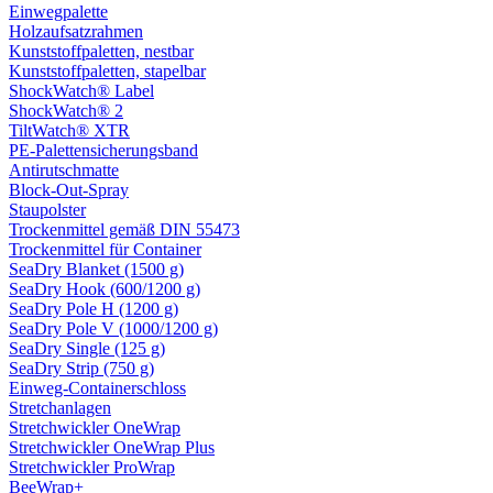
Einwegpalette
Holzaufsatzrahmen
Kunststoffpaletten, nestbar
Kunststoffpaletten, stapelbar
ShockWatch® Label
ShockWatch® 2
TiltWatch® XTR
PE-Palettensicherungsband
Antirutschmatte
Block-Out-Spray
Staupolster
Trockenmittel gemäß DIN 55473
Trockenmittel für Container
SeaDry Blanket (1500 g)
SeaDry Hook (600/1200 g)
SeaDry Pole H (1200 g)
SeaDry Pole V (1000/1200 g)
SeaDry Single (125 g)
SeaDry Strip (750 g)
Einweg-Containerschloss
Stretchanlagen
Stretchwickler OneWrap
Stretchwickler OneWrap Plus
Stretchwickler ProWrap
BeeWrap+