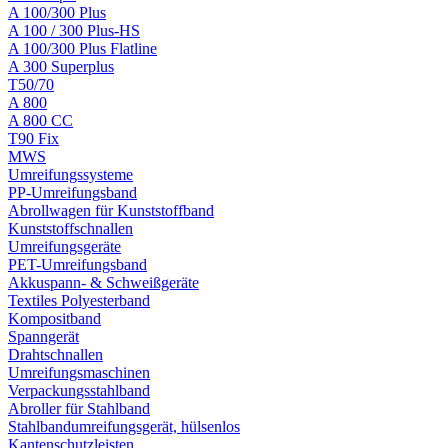
A 100/300 Plus
A 100 / 300 Plus-HS
A 100/300 Plus Flatline
A 300 Superplus
T50/70
A 800
A 800 CC
T90 Fix
MWS
Umreifungssysteme
PP-Umreifungsband
Abrollwagen für Kunststoffband
Kunststoffschnallen
Umreifungsgeräte
PET-Umreifungsband
Akkuspann- & Schweißgeräte
Textiles Polyesterband
Kompositband
Spanngerät
Drahtschnallen
Umreifungsmaschinen
Verpackungsstahlband
Abroller für Stahlband
Stahlbandumreifungsgerät, hülsenlos
Kantenschutzleisten