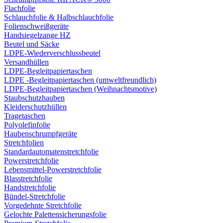
Flachfolie
Schlauchfolie & Halbschlauchfolie
Folienschweißgeräte
Handsiegelzange HZ
Beutel und Säcke
LDPE-Wiederverschlussbeutel
Versandhüllen
LDPE-Begleitpapiertaschen
LDPE -Begleitpapiertaschen (umweltfreundlich)
LDPE-Begleitpapiertaschen (Weihnachtsmotive)
Staubschutzhauben
Kleiderschutzhüllen
Tragetaschen
Polyolefinfolie
Haubenschrumpfgeräte
Stretchfolien
Standardautomatenstretchfolie
Powerstretchfolie
Lebensmittel-Powerstretchfolie
Blasstretchfolie
Handstretchfolie
Bündel-Stretchfolie
Vorgedehnte Stretchfolie
Gelochte Palettensicherungsfolie