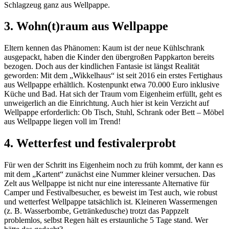
Schlagzeug ganz aus Wellpappe.
3. Wohn(t)raum aus Wellpappe
Eltern kennen das Phänomen: Kaum ist der neue Kühlschrank
ausgepackt, haben die Kinder den übergroßen Pappkarton bereits
bezogen. Doch aus der kindlichen Fantasie ist längst Realität
geworden: Mit dem „Wikkelhaus“ ist seit 2016 ein erstes Fertighaus
aus Wellpappe erhältlich. Kostenpunkt etwa 70.000 Euro inklusive
Küche und Bad. Hat sich der Traum vom Eigenheim erfüllt, geht es
unweigerlich an die Einrichtung. Auch hier ist kein Verzicht auf
Wellpappe erforderlich: Ob Tisch, Stuhl, Schrank oder Bett – Möbel
aus Wellpappe liegen voll im Trend!
4. Wetterfest und festivalerprobt
Für wen der Schritt ins Eigenheim noch zu früh kommt, der kann es
mit dem „Kartent“ zunächst eine Nummer kleiner versuchen. Das
Zelt aus Wellpappe ist nicht nur eine interessante Alternative für
Camper und Festivalbesucher, es beweist im Test auch, wie robust
und wetterfest Wellpappe tatsächlich ist. Kleineren Wassermengen
(z. B. Wasserbombe, Getränkedusche) trotzt das Pappzelt
problemlos, selbst Regen hält es erstaunliche 5 Tage stand. Wer