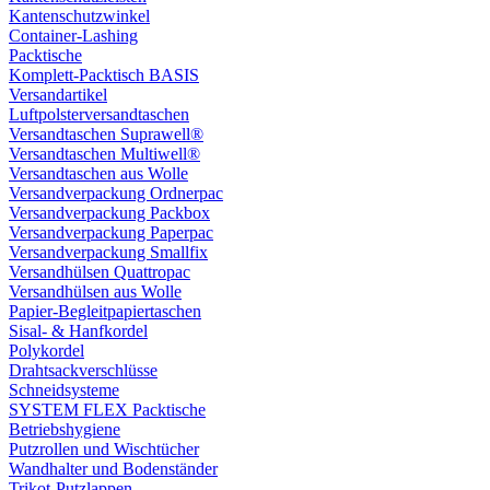
Kantenschutzwinkel
Container-Lashing
Packtische
Komplett-Packtisch BASIS
Versandartikel
Luftpolsterversandtaschen
Versandtaschen Suprawell®
Versandtaschen Multiwell®
Versandtaschen aus Wolle
Versandverpackung Ordnerpac
Versandverpackung Packbox
Versandverpackung Paperpac
Versandverpackung Smallfix
Versandhülsen Quattropac
Versandhülsen aus Wolle
Papier-Begleitpapiertaschen
Sisal- & Hanfkordel
Polykordel
Drahtsackverschlüsse
Schneidsysteme
SYSTEM FLEX Packtische
Betriebshygiene
Putzrollen und Wischtücher
Wandhalter und Bodenständer
Trikot-Putzlappen