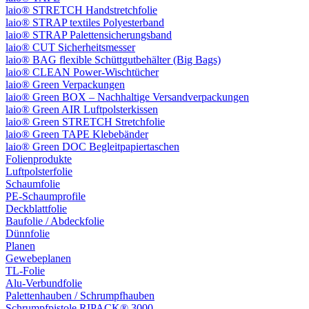
laio® STRETCH Handstretchfolie
laio® STRAP textiles Polyesterband
laio® STRAP Palettensicherungsband
laio® CUT Sicherheitsmesser
laio® BAG flexible Schüttgutbehälter (Big Bags)
laio® CLEAN Power-Wischtücher
laio® Green Verpackungen
laio® Green BOX – Nachhaltige Versandverpackungen
laio® Green AIR Luftpolsterkissen
laio® Green STRETCH Stretchfolie
laio® Green TAPE Klebebänder
laio® Green DOC Begleitpapiertaschen
Folienprodukte
Luftpolsterfolie
Schaumfolie
PE-Schaumprofile
Deckblattfolie
Baufolie / Abdeckfolie
Dünnfolie
Planen
Gewebeplanen
TL-Folie
Alu-Verbundfolie
Palettenhauben / Schrumpfhauben
Schrumpfpistole RIPACK® 3000