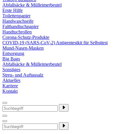
Abfallsäcke & Mülleimerbeutel
Erste Hilfe
Toilettenpapier
Handwaschseife
Falthandtuchpapier
Handtuchrollen
Corona-Schutz-Produkte
COVID-19 (SARS-CoV-2) Antigentestkit für Selbsttest
Mund-Nasen-Masken
Entsorgung
Big Bags
Abfallsäcke & Mülleimerbeutel
Sonstiges
Streu- und Auftausalz
Aktuelles
Karriere
Kontakt