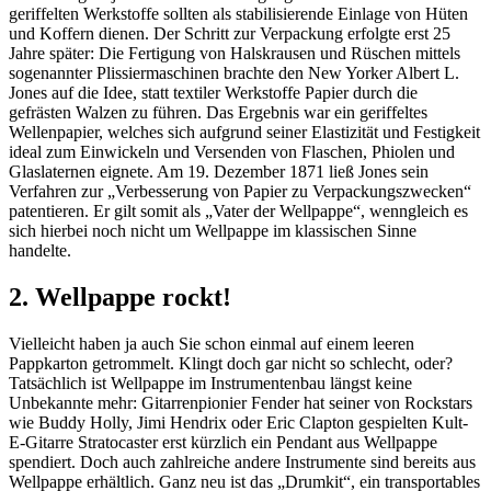
geriffelten Werkstoffe sollten als stabilisierende Einlage von Hüten
und Koffern dienen. Der Schritt zur Verpackung erfolgte erst 25
Jahre später: Die Fertigung von Halskrausen und Rüschen mittels
sogenannter Plissiermaschinen brachte den New Yorker Albert L.
Jones auf die Idee, statt textiler Werkstoffe Papier durch die
gefrästen Walzen zu führen. Das Ergebnis war ein geriffeltes
Wellenpapier, welches sich aufgrund seiner Elastizität und Festigkeit
ideal zum Einwickeln und Versenden von Flaschen, Phiolen und
Glaslaternen eignete. Am 19. Dezember 1871 ließ Jones sein
Verfahren zur „Verbesserung von Papier zu Verpackungszwecken“
patentieren. Er gilt somit als „Vater der Wellpappe“, wenngleich es
sich hierbei noch nicht um Wellpappe im klassischen Sinne
handelte.
2. Wellpappe rockt!
Vielleicht haben ja auch Sie schon einmal auf einem leeren
Pappkarton getrommelt. Klingt doch gar nicht so schlecht, oder?
Tatsächlich ist Wellpappe im Instrumentenbau längst keine
Unbekannte mehr: Gitarrenpionier Fender hat seiner von Rockstars
wie Buddy Holly, Jimi Hendrix oder Eric Clapton gespielten Kult-
E-Gitarre Stratocaster erst kürzlich ein Pendant aus Wellpappe
spendiert. Doch auch zahlreiche andere Instrumente sind bereits aus
Wellpappe erhältlich. Ganz neu ist das „Drumkit“, ein transportables