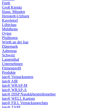
Fürth
Groß Kienitz
Hann. Münden
Henstedt-Ulzburg
Kavelstorf
Löbichau
Mühlheim
Oyten
Pfullingen
Wörth an der Isar
Dänemark
Aabenraa
Schweiz
Langenthal
Unternehmen
Firmenprofil
Produkte
laio® Verpackungen
laio® AIR
laio® WRAP-M
laio® WRAP-A
laio® DISP Nassklebestreifengeber
laio® WELL Kartons
laio® FILL Verpackungschips
laio® TAPE