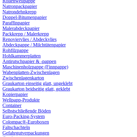
Rollenwellpappe
Natronpackpapier
Natrondehnkrepp
Doppel-Bitumenpapier
Paraffinpapier
Malerabdeckpapier
Packkrepp / Malerkrepp
Renoviervlies / Abdeckvlies
Abdeckpappe / Milchtütenpapier
Rohfilzpappe
Hohlkammerplatten
Antirutschpapier & -pappen
Maschinenholzpappe (Finnpappe)
Wabenplatten-Zwischenlagen
Zwischenlagenkarton
Graukarton einseitig glatt, ungeklebt
Graukarton beidseitig glatt, geklebt
Kopierpapier
Wellpapp-Produkte
Container
Selbstschließende Böden
Euro-Packing-System
Colompac®-Euroboxen
Faltschachteln
Gefahrgutverpackungen