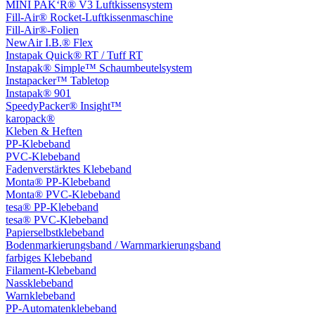
MINI PAK‘R® V3 Luftkissensystem
Fill-Air® Rocket-Luftkissenmaschine
Fill-Air®-Folien
NewAir I.B.® Flex
Instapak Quick® RT / Tuff RT
Instapak® Simple™ Schaumbeutelsystem
Instapacker™ Tabletop
Instapak® 901
SpeedyPacker® Insight™
karopack®
Kleben & Heften
PP-Klebeband
PVC-Klebeband
Fadenverstärktes Klebeband
Monta® PP-Klebeband
Monta® PVC-Klebeband
tesa® PP-Klebeband
tesa® PVC-Klebeband
Papierselbstklebeband
Bodenmarkierungsband / Warnmarkierungsband
farbiges Klebeband
Filament-Klebeband
Nassklebeband
Warnklebeband
PP-Automatenklebeband