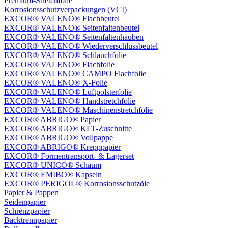
Premium-Stretchfolie
Korrosionsschutzverpackungen (VCI)
EXCOR® VALENO® Flachbeutel
EXCOR® VALENO® Seitenfaltenbeutel
EXCOR® VALENO® Seitenfaltenhauben
EXCOR® VALENO® Wiederverschlussbeutel
EXCOR® VALENO® Schlauchfolie
EXCOR® VALENO® Flachfolie
EXCOR® VALENO® CAMPO Flachfolie
EXCOR® VALENO® X-Folie
EXCOR® VALENO® Luftpolsterfolie
EXCOR® VALENO® Handstretchfolie
EXCOR® VALENO® Maschinenstretchfolie
EXCOR® ABRIGO® Papier
EXCOR® ABRIGO® KLT-Zuschnitte
EXCOR® ABRIGO® Vollpappe
EXCOR® ABRIGO® Krepppapier
EXCOR® Formentransport- & Lagerset
EXCOR® UNICO® Schaum
EXCOR® EMIBO® Kapseln
EXCOR® PERIGOL® Korrosionsschutzöle
Papier & Pappen
Seidenpapier
Schrenzpapier
Backtrennpapier