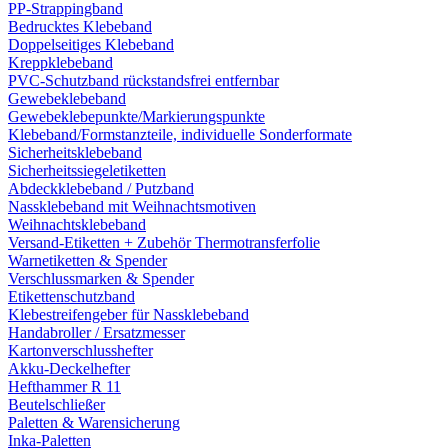
PP-Strappingband
Bedrucktes Klebeband
Doppelseitiges Klebeband
Kreppklebeband
PVC-Schutzband rückstandsfrei entfernbar
Gewebeklebeband
Gewebeklebepunkte/Markierungspunkte
Klebeband/Formstanzteile, individuelle Sonderformate
Sicherheitsklebeband
Sicherheitssiegeletiketten
Abdeckklebeband / Putzband
Nassklebeband mit Weihnachtsmotiven
Weihnachtsklebeband
Versand-Etiketten + Zubehör Thermotransferfolie
Warnetiketten & Spender
Verschlussmarken & Spender
Etikettenschutzband
Klebestreifengeber für Nassklebeband
Handabroller / Ersatzmesser
Kartonverschlusshefter
Akku-Deckelhefter
Hefthammer R 11
Beutelschließer
Paletten & Warensicherung
Inka-Paletten