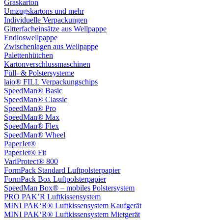
Graskarton
Umzugskartons und mehr
Individuelle Verpackungen
Gitterfacheinsätze aus Wellpappe
Endloswellpappe
Zwischenlagen aus Wellpappe
Palettenhütchen
Kartonverschlussmaschinen
Füll- & Polstersysteme
laio® FILL Verpackungschips
SpeedMan® Basic
SpeedMan® Classic
SpeedMan® Pro
SpeedMan® Max
SpeedMan® Flex
SpeedMan® Wheel
PaperJet®
PaperJet® Fit
VariProtect® 800
FormPack Standard Luftpolsterpapier
FormPack Box Luftpolsterpapier
SpeedMan Box® – mobiles Polstersystem
PRO PAK’R Luftkissensystem
MINI PAK‘R® Luftkissensystem Kaufgerät
MINI PAK‘R® Luftkissensystem Mietgerät