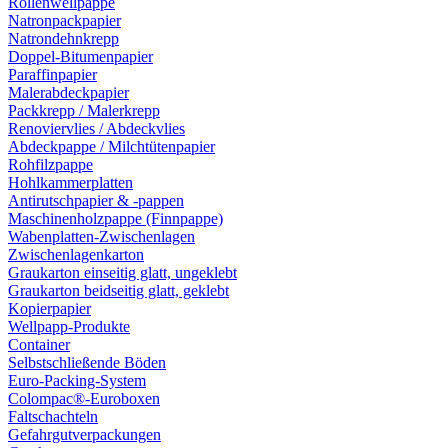
Rollenwellpappe
Natronpackpapier
Natrondehnkrepp
Doppel-Bitumenpapier
Paraffinpapier
Malerabdeckpapier
Packkrepp / Malerkrepp
Renoviervlies / Abdeckvlies
Abdeckpappe / Milchtütenpapier
Rohfilzpappe
Hohlkammerplatten
Antirutschpapier & -pappen
Maschinenholzpappe (Finnpappe)
Wabenplatten-Zwischenlagen
Zwischenlagenkarton
Graukarton einseitig glatt, ungeklebt
Graukarton beidseitig glatt, geklebt
Kopierpapier
Wellpapp-Produkte
Container
Selbstschließende Böden
Euro-Packing-System
Colompac®-Euroboxen
Faltschachteln
Gefahrgutverpackungen