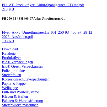
PH_AT_Produktflyer_Akku-Spanngeraet_GTOne.pdf
213 KB
PH 250-93 / PH 400-97 Akku-Umreifungsgerät
Flyer_Akku_Umreifungsgeräte_PH_250-93_400-97_28-12-
2023_Ansfelden.pdf
193 KB
Download
Kataloge
Produktflyer
laio® Verpackungen
laio® Green Verpackungen
Folienprodukte
Stretchfolien
Korrosionsschutzverpackungen
Papier & Pappen
Wellpappe
Füll- und Polstersysteme
Kleben & Heften
Paletten & Warensicherung
Stretchwickelmaschinen