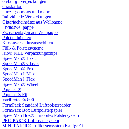
Gefahrgutverpackungen
Graskarton
Umzugskartons und mehr
Individuelle Verpackungen
Gitterfacheinsätze aus Wellpappe
Endloswellpappe
Zwischenlagen aus Wellpappe
Palettenhütchen
Kartonverschlussmaschinen
Füll- & Polstersysteme
laio® FILL Verpackungschips
SpeedMan® Basic
SpeedMan® Classic
SpeedMan® Pro
SpeedMan® Max
SpeedMan® Flex
SpeedMan® Wheel
PaperJet®
PaperJet® Fit
VariProtect® 800
FormPack Standard Luftpolsterpapier
FormPack Box Luftpolsterpapier
SpeedMan Box® – mobiles Polstersystem
PRO PAK’R Luftkissensystem
MINI PAK‘R® Luftkissensystem Kaufgerät