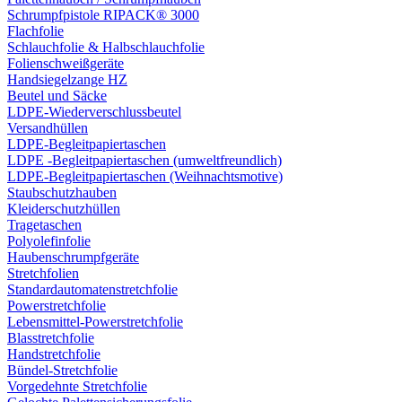
Schrumpfpistole RIPACK® 3000
Flachfolie
Schlauchfolie & Halbschlauchfolie
Folienschweißgeräte
Handsiegelzange HZ
Beutel und Säcke
LDPE-Wiederverschlussbeutel
Versandhüllen
LDPE-Begleitpapiertaschen
LDPE -Begleitpapiertaschen (umweltfreundlich)
LDPE-Begleitpapiertaschen (Weihnachtsmotive)
Staubschutzhauben
Kleiderschutzhüllen
Tragetaschen
Polyolefinfolie
Haubenschrumpfgeräte
Stretchfolien
Standardautomatenstretchfolie
Powerstretchfolie
Lebensmittel-Powerstretchfolie
Blasstretchfolie
Handstretchfolie
Bündel-Stretchfolie
Vorgedehnte Stretchfolie