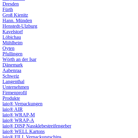
Dresden
Fürth
Groß Kienitz
Hann. Münden
Henstedt-Ulzburg
Kavelstorf
Löbichau
Mühlheim
Oyten
Pfullingen
Wörth an der Isar
Dänemark
Aabenraa
Schweiz
Langenthal
Unternehmen
Firmenprofil
Produkte
laio® Verpackungen
laio® AIR
laio® WRAP-M
laio® WRAP-A
laio® DISP Nassklebestreifengeber
laio® WELL Kartons
laio® FILL Verpackungschips