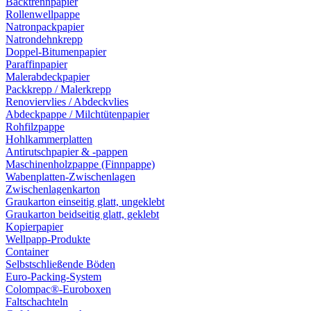
Backtrennpapier
Rollenwellpappe
Natronpackpapier
Natrondehnkrepp
Doppel-Bitumenpapier
Paraffinpapier
Malerabdeckpapier
Packkrepp / Malerkrepp
Renoviervlies / Abdeckvlies
Abdeckpappe / Milchtütenpapier
Rohfilzpappe
Hohlkammerplatten
Antirutschpapier & -pappen
Maschinenholzpappe (Finnpappe)
Wabenplatten-Zwischenlagen
Zwischenlagenkarton
Graukarton einseitig glatt, ungeklebt
Graukarton beidseitig glatt, geklebt
Kopierpapier
Wellpapp-Produkte
Container
Selbstschließende Böden
Euro-Packing-System
Colompac®-Euroboxen
Faltschachteln