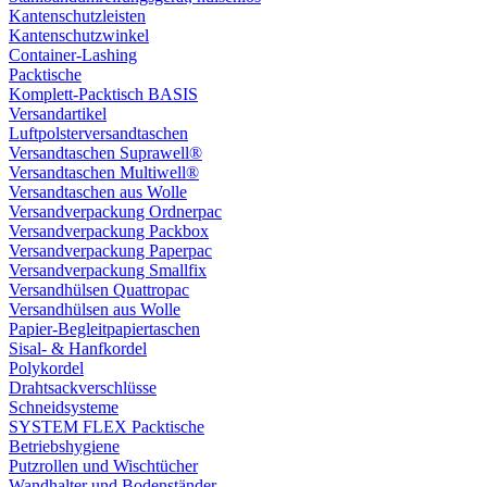
Kantenschutzleisten
Kantenschutzwinkel
Container-Lashing
Packtische
Komplett-Packtisch BASIS
Versandartikel
Luftpolsterversandtaschen
Versandtaschen Suprawell®
Versandtaschen Multiwell®
Versandtaschen aus Wolle
Versandverpackung Ordnerpac
Versandverpackung Packbox
Versandverpackung Paperpac
Versandverpackung Smallfix
Versandhülsen Quattropac
Versandhülsen aus Wolle
Papier-Begleitpapiertaschen
Sisal- & Hanfkordel
Polykordel
Drahtsackverschlüsse
Schneidsysteme
SYSTEM FLEX Packtische
Betriebshygiene
Putzrollen und Wischtücher
Wandhalter und Bodenständer