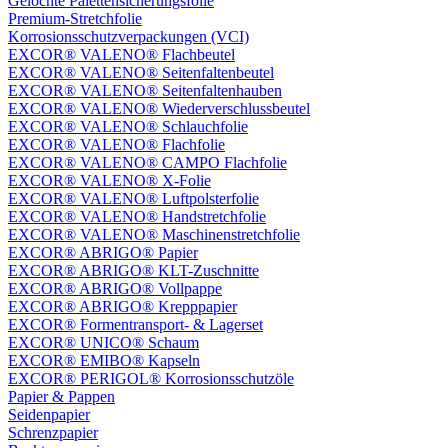
Gelochte Palettensicherungsfolie
Premium-Stretchfolie
Korrosionsschutzverpackungen (VCI)
EXCOR® VALENO® Flachbeutel
EXCOR® VALENO® Seitenfaltenbeutel
EXCOR® VALENO® Seitenfaltenhauben
EXCOR® VALENO® Wiederverschlussbeutel
EXCOR® VALENO® Schlauchfolie
EXCOR® VALENO® Flachfolie
EXCOR® VALENO® CAMPO Flachfolie
EXCOR® VALENO® X-Folie
EXCOR® VALENO® Luftpolsterfolie
EXCOR® VALENO® Handstretchfolie
EXCOR® VALENO® Maschinenstretchfolie
EXCOR® ABRIGO® Papier
EXCOR® ABRIGO® KLT-Zuschnitte
EXCOR® ABRIGO® Vollpappe
EXCOR® ABRIGO® Krepppapier
EXCOR® Formentransport- & Lagerset
EXCOR® UNICO® Schaum
EXCOR® EMIBO® Kapseln
EXCOR® PERIGOL® Korrosionsschutzöle
Papier & Pappen
Seidenpapier
Schrenzpapier