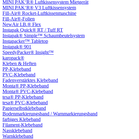
MINI PAK‘R® Luftkissensystem Mietgerät
MINI PAK‘R® V3 Luftkissensystem
Fill-Air® Rocket-Luftkissenmaschine
Fill-Air®-Folien
NewAir I.B.® Flex
Instapak Quick® RT / Tuff RT
Instapak® Simple™ Schaumbeutelsystem
Instapacker™ Tabletop
Instapak® 901
SpeedyPacker® Insight™
karopack®
Kleben & Heften
PP-Klebeband
PVC-Klebeband
Fadenverstärktes Klebeband
Monta® PP-Klebeband
Monta® PVC-Klebeband
tesa® PP-Klebeband
tesa® PVC-Klebeband
Papierselbstklebeband
Bodenmarkierungsband / Warnmarkierungsband
farbiges Klebeband
Filament-Klebeband
Nassklebeband
Warnklebeband