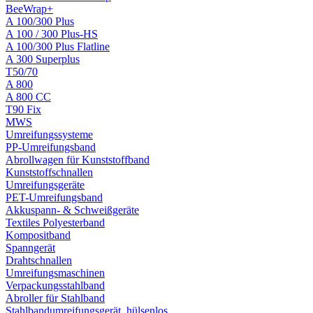
BeeWrap+
A 100/300 Plus
A 100 / 300 Plus-HS
A 100/300 Plus Flatline
A 300 Superplus
T50/70
A 800
A 800 CC
T90 Fix
MWS
Umreifungssysteme
PP-Umreifungsband
Abrollwagen für Kunststoffband
Kunststoffschnallen
Umreifungsgeräte
PET-Umreifungsband
Akkuspann- & Schweißgeräte
Textiles Polyesterband
Kompositband
Spanngerät
Drahtschnallen
Umreifungsmaschinen
Verpackungsstahlband
Abroller für Stahlband
Stahlbandumreifungsgerät, hülsenlos