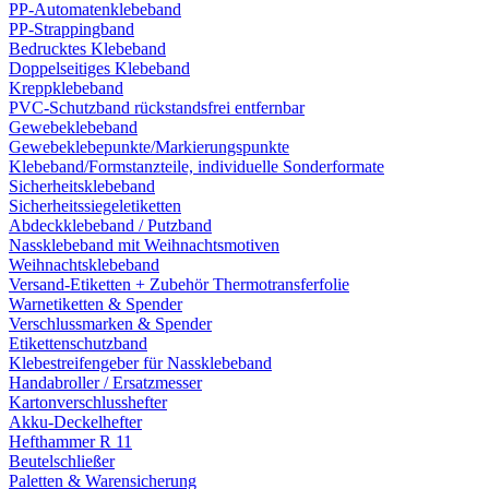
PP-Automatenklebeband
PP-Strappingband
Bedrucktes Klebeband
Doppelseitiges Klebeband
Kreppklebeband
PVC-Schutzband rückstandsfrei entfernbar
Gewebeklebeband
Gewebeklebepunkte/Markierungspunkte
Klebeband/Formstanzteile, individuelle Sonderformate
Sicherheitsklebeband
Sicherheitssiegeletiketten
Abdeckklebeband / Putzband
Nassklebeband mit Weihnachtsmotiven
Weihnachtsklebeband
Versand-Etiketten + Zubehör Thermotransferfolie
Warnetiketten & Spender
Verschlussmarken & Spender
Etikettenschutzband
Klebestreifengeber für Nassklebeband
Handabroller / Ersatzmesser
Kartonverschlusshefter
Akku-Deckelhefter
Hefthammer R 11
Beutelschließer
Paletten & Warensicherung