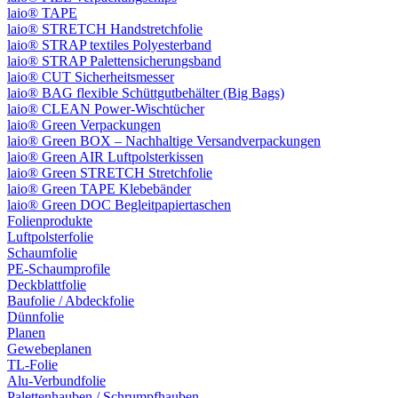
laio® TAPE
laio® STRETCH Handstretchfolie
laio® STRAP textiles Polyesterband
laio® STRAP Palettensicherungsband
laio® CUT Sicherheitsmesser
laio® BAG flexible Schüttgutbehälter (Big Bags)
laio® CLEAN Power-Wischtücher
laio® Green Verpackungen
laio® Green BOX – Nachhaltige Versandverpackungen
laio® Green AIR Luftpolsterkissen
laio® Green STRETCH Stretchfolie
laio® Green TAPE Klebebänder
laio® Green DOC Begleitpapiertaschen
Folienprodukte
Luftpolsterfolie
Schaumfolie
PE-Schaumprofile
Deckblattfolie
Baufolie / Abdeckfolie
Dünnfolie
Planen
Gewebeplanen
TL-Folie
Alu-Verbundfolie
Palettenhauben / Schrumpfhauben