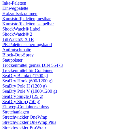
Inka-Paletten
Einwegpalette
Holzaufsatzrahmen
Kunststoffpaletten, nestbar
Kunststoffpaletten, stapelbar
ShockWatch® Label
ShockWatch® 2
TiltWatch® XTR
PE-Palettensicherungsband
Antirutschmatte
Block-Out-Spray
Staupolster
Trockenmittel gemäß DIN 55473
Trockenmittel für Container
SeaDry Blanket (1500 g)
SeaDry Hook (600/1200 g)
SeaDry Pole H (1200 g)
SeaDry Pole V (1000/1200 g)
SeaDry Single (125 g)
SeaDry Strip (750 g)
Einweg-Containerschloss
Stretchanlagen
Stretchwickler OneWrap
Stretchwickler OneWrap Plus
Stretchwickler ProWrap